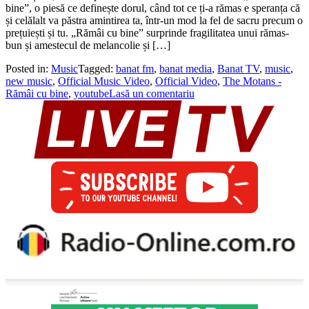
bine”, o piesă ce definește dorul, când tot ce ți-a rămas e speranța că
și celălalt va păstra amintirea ta, într-un mod la fel de sacru precum o
prețuiești și tu. „Rămâi cu bine” surprinde fragilitatea unui rămas-
bun și amestecul de melancolie și […]
Posted in:
Music
Tagged:
banat fm
,
banat media
,
Banat TV
,
music
,
new music
,
Official Music Video
,
Official Video
,
The Motans -
Rămâi cu bine
,
youtube
Lasă un comentariu