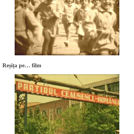
Reșița pe… film