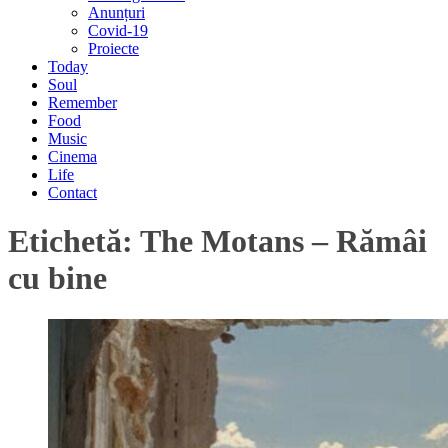
Anunțuri
Covid-19
Proiecte
Today
Soul
Remember
Food
Music
Cinema
Life
Contact
Etichetă:
The Motans – Rămâi
cu bine