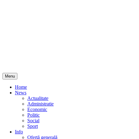
Skip
Menu
to
content
Home
News
Actualitate
Administratie
Economic
Politic
Social
Sport
Info
Ofertă generală