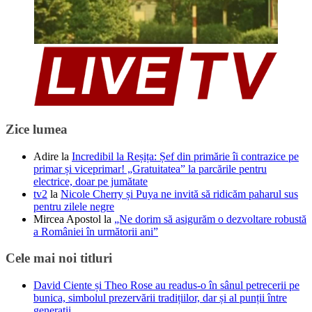
Zice lumea
Adire
la
Incredibil la Reșița: Șef din primărie îi contrazice pe
primar și viceprimar! „Gratuitatea” la parcările pentru
electrice, doar pe jumătate
tv2
la
Nicole Cherry și Puya ne invită să ridicăm paharul sus
pentru zilele negre
Mircea Apostol
la
„Ne dorim să asigurăm o dezvoltare robustă
a României în următorii ani”
Cele mai noi titluri
David Ciente și Theo Rose au readus-o în sânul petrecerii pe
bunica, simbolul prezervării tradițiilor, dar și al punții între
generații