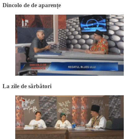
Dincolo de de aparențe
La zile de sărbători