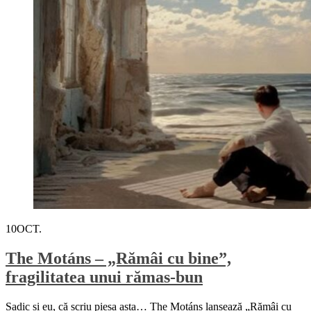
10
OCT.
The Motáns – „Rămâi cu bine”,
fragilitatea unui rămas-bun
Sadic și eu, că scriu piesa asta… The Motáns lansează „Rămâi cu