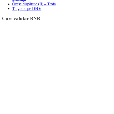
Oraşe dispărute (II) – Troia
Tragedie pe DN 6
Curs valutar BNR