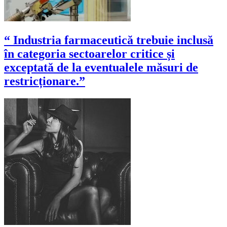
“ Industria farmaceutică trebuie inclusă
în categoria sectoarelor critice și
exceptată de la eventualele măsuri de
restricționare.”