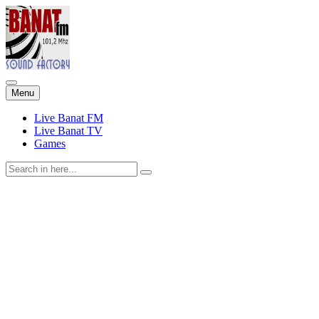
Skip
Menu
to
content
Live Banat FM
Live Banat TV
Games
Search
for: