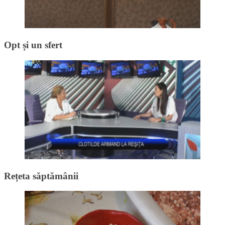
Opt și un sfert
Rețeta săptămânii