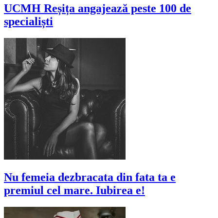
UCMH Reșița angajează peste 100 de
specialiști
Nu femeia dezbracata din fata ta e
premiul cel mare. Iubirea e!