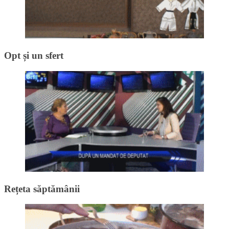
Opt și un sfert
Rețeta săptămânii