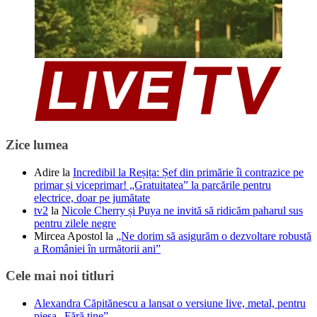
Zice lumea
Adire
la
Incredibil la Reșița: Șef din primărie îi contrazice pe
primar și viceprimar! „Gratuitatea” la parcările pentru
electrice, doar pe jumătate
tv2
la
Nicole Cherry și Puya ne invită să ridicăm paharul sus
pentru zilele negre
Mircea Apostol
la
„Ne dorim să asigurăm o dezvoltare robustă
a României în următorii ani”
Cele mai noi titluri
Alexandra Căpitănescu a lansat o versiune live, metal, pentru
piesa „Fără tine”