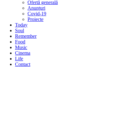
Ofertă generală
Anunțuri
Covid-19
Proiecte
Today
Soul
Remember
Food
Music
Cinema
Life
Contact