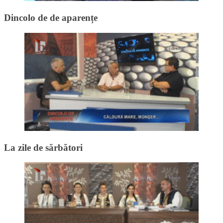
Dincolo de de aparențe
La zile de sărbători