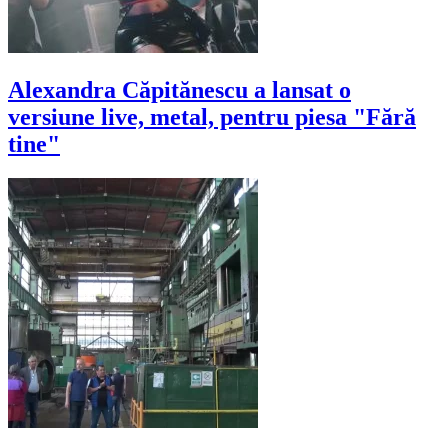
Alexandra Căpitănescu a lansat o
versiune live, metal, pentru piesa "Fără
tine"