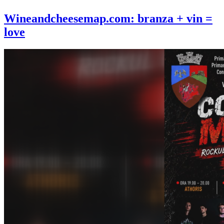
Wineandcheesemap.com: branza + vin =
love