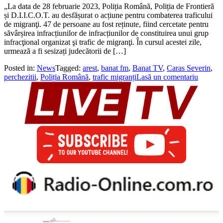
„La data de 28 februarie 2023, Poliția Română, Poliția de Frontieră
și D.I.I.C.O.T. au desfășurat o acțiune pentru combaterea traficului
de migranţi. 47 de persoane au fost reținute, fiind cercetate pentru
săvârșirea infracțiunilor de infracțiunilor de constituirea unui grup
infracţional organizat şi trafic de migranţi. În cursul acestei zile,
urmează a fi sesizați judecătorii de […]
Posted in:
News
Tagged:
arest
,
banat fm
,
Banat TV
,
Caras Severin
,
perchezitii
,
Poliția Română
,
trafic migranți
Lasă un comentariu