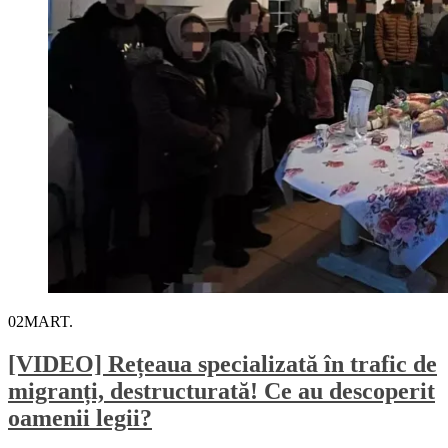
02
MART.
[VIDEO] Rețeaua specializată în trafic de
migranți, destructurată! Ce au descoperit
oamenii legii?