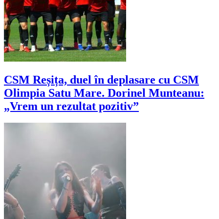
CSM Reșița, duel în deplasare cu CSM
Olimpia Satu Mare. Dorinel Munteanu:
„Vrem un rezultat pozitiv”