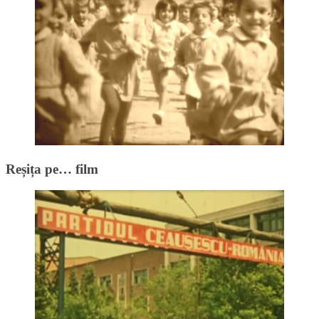
Reșița pe… film