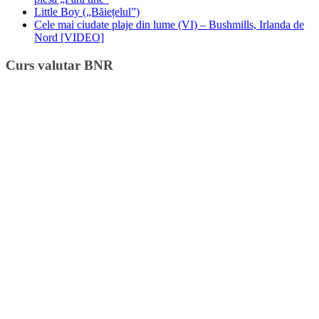
Little Boy („Băiețelul”)
Cele mai ciudate plaje din lume (VI) – Bushmills, Irlanda de
Nord [VIDEO]
Curs valutar BNR