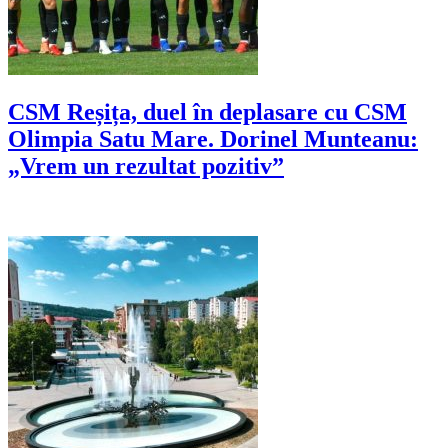
CSM Reșița, duel în deplasare cu CSM
Olimpia Satu Mare. Dorinel Munteanu:
„Vrem un rezultat pozitiv”