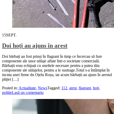
15
SEPT.
Doi hoți au ajuns în arest
Doi bărbați au fost prinși în flagrant în timp ce încercau să fure
componente ale unor utilaje aflate într-o societate comercială.
Bărbații erau echipați cu uneltele necesare pentru a putea tăia
componente ale utilajelor, pentru a le sustrage.Totul s-a întâmplat în
incnta unei firme dn Oțelu Roșu, iar acum bărbații au ajuns în arestul
pliției […]
Posted in:
Actualitate
,
News
Tagged:
112
,
arest
,
flagrant
,
hoți
,
politie
Lasă un comentariu