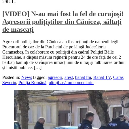
29
IUL.
[VIDEO] N-au mai fost la fel de curajoși!
Agresorii polițiștilor din Cănicea, săltați
de mascați
Agresorii polițiștilor din Cănicea au fost reținuți de oamenii legii.
Procurorul de caz de la Parchetul de pe lângă Judecătoria
Caransebeș, în colaborare cu polițiștii din cadrul Poliției Băile
Herculane, a dispus măsura reținerii pentru 24 de ore față de cei 2
bărbați bănuiți de săvârșirea infracțiunii de ultraj și tulburarea ordinii
și liniștii publice. […]
Posted in:
News
Tagged:
agresori
,
arest
,
banat fm
,
Banat TV
,
Caras
Severin
,
Poliția Română
,
ultraj
Lasă un comentariu