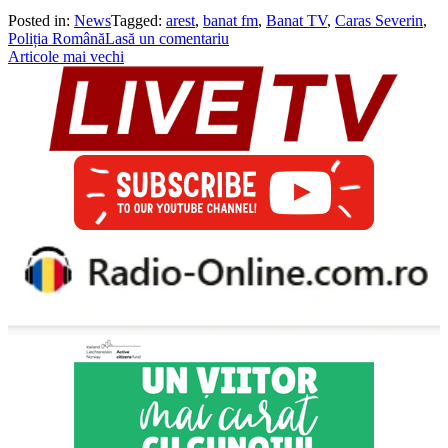
Posted in:
News
Tagged:
arest
,
banat fm
,
Banat TV
,
Caras Severin
,
Poliția Română
Lasă un comentariu
Navigare
Articole mai vechi
în
articole