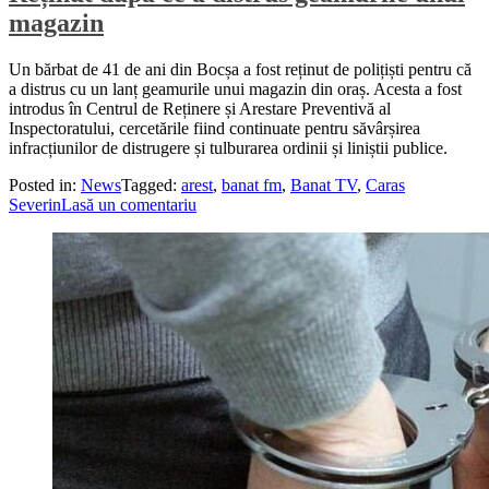
magazin
Un bărbat de 41 de ani din Bocșa a fost reținut de polițiști pentru că
a distrus cu un lanț geamurile unui magazin din oraș. Acesta a fost
introdus în Centrul de Reținere și Arestare Preventivă al
Inspectoratului, cercetările fiind continuate pentru săvârșirea
infracțiunilor de distrugere și tulburarea ordinii și liniștii publice.
Posted in:
News
Tagged:
arest
,
banat fm
,
Banat TV
,
Caras
Severin
Lasă un comentariu