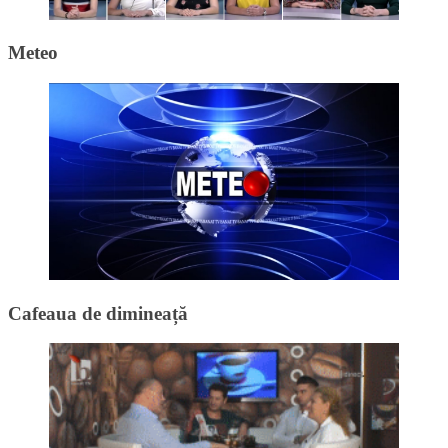
Meteo
Cafeaua de dimineață