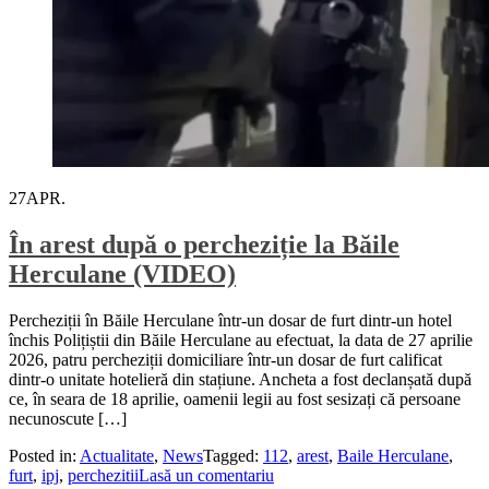
27
APR.
În arest după o percheziție la Băile
Herculane (VIDEO)
Percheziții în Băile Herculane într-un dosar de furt dintr-un hotel
închis Polițiștii din Băile Herculane au efectuat, la data de 27 aprilie
2026, patru percheziții domiciliare într-un dosar de furt calificat
dintr-o unitate hotelieră din stațiune. Ancheta a fost declanșată după
ce, în seara de 18 aprilie, oamenii legii au fost sesizați că persoane
necunoscute […]
Posted in:
Actualitate
,
News
Tagged:
112
,
arest
,
Baile Herculane
,
furt
,
ipj
,
perchezitii
Lasă un comentariu