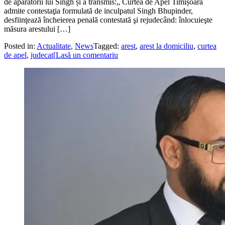
de apărătorii lui Singh și a transmis:„ Curtea de Apel Timișoara
admite contestaţia formulată de inculpatul Singh Bhupinder,
desfiinţează încheierea penală contestată şi rejudecând: înlocuieşte
măsura arestului […]
Posted in:
Actualitate
,
News
Tagged:
arest
,
arest la domiciliu
,
curtea
de apel
,
judecat[
Lasă un comentariu