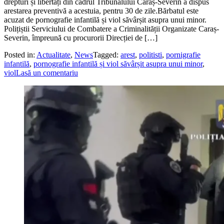
drepturi și libertăți din cadrul Tribunalului Caraș-Severin a dispus
arestarea preventivă a acestuia, pentru 30 de zile.Bărbatul este
acuzat de pornografie infantilă și viol săvârșit asupra unui minor.
Polițiștii Serviciului de Combatere a Criminalității Organizate Caraș-
Severin, împreună cu procurorii Direcției de […]
Posted in:
Actualitate
,
News
Tagged:
arest
,
politisti
,
pornigrafie
infantilă
,
pornografie infantilă și viol săvârșit asupra unui minor
,
viol
Lasă un comentariu