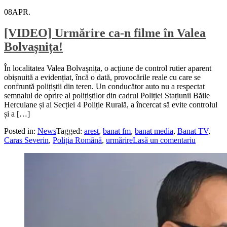
08
APR.
[VIDEO] Urmărire ca-n filme în Valea
Bolvașnița!
În localitatea Valea Bolvașnița, o acțiune de control rutier aparent
obișnuită a evidențiat, încă o dată, provocările reale cu care se
confruntă polițiștii din teren. Un conducător auto nu a respectat
semnalul de oprire al polițiștilor din cadrul Poliției Stațiunii Băile
Herculane și ai Secției 4 Poliție Rurală, a încercat să evite controlul
și a […]
Posted in:
News
Tagged:
arest
,
banat fm
,
banat media
,
Banat TV
,
Caras Severin
,
Poliția Română
,
urmărire
Lasă un comentariu