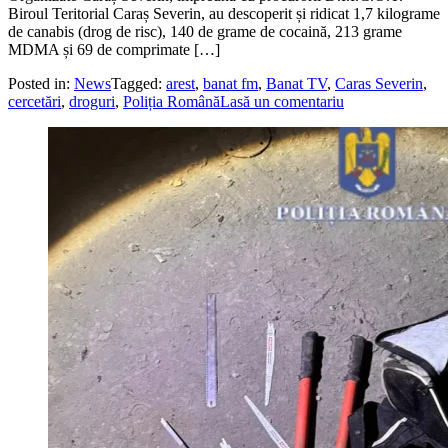
Biroul Teritorial Caraș Severin, au descoperit și ridicat 1,7 kilograme
de canabis (drog de risc), 140 de grame de cocaină, 213 grame
MDMA și 69 de comprimate […]
Posted in:
News
Tagged:
arest
,
banat fm
,
Banat TV
,
Caras Severin
,
cercetări
,
droguri
,
Poliția Română
Lasă un comentariu