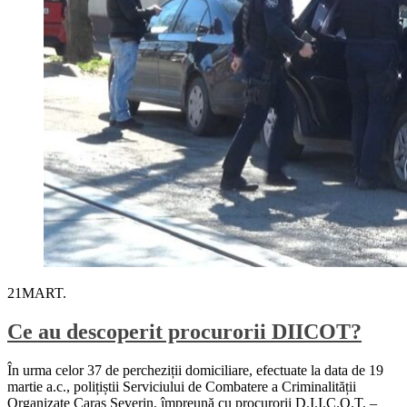
21
MART.
Ce au descoperit procurorii DIICOT?
În urma celor 37 de percheziții domiciliare, efectuate la data de 19
martie a.c., polițiștii Serviciului de Combatere a Criminalității
Organizate Caraș Severin, împreună cu procurorii D.I.I.C.O.T. –