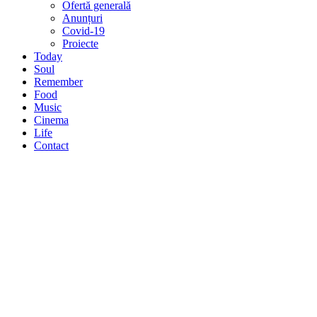
Ofertă generală
Anunțuri
Covid-19
Proiecte
Today
Soul
Remember
Food
Music
Cinema
Life
Contact