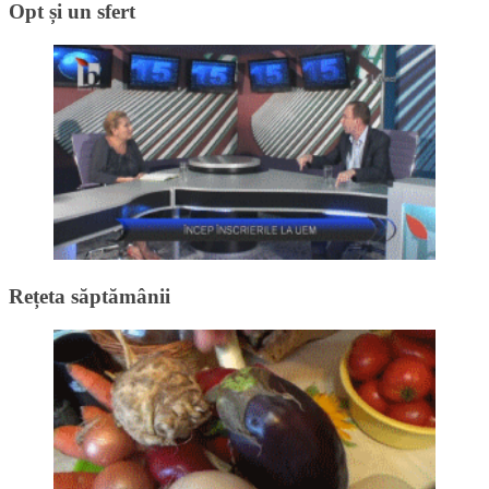
Opt și un sfert
Rețeta săptămânii