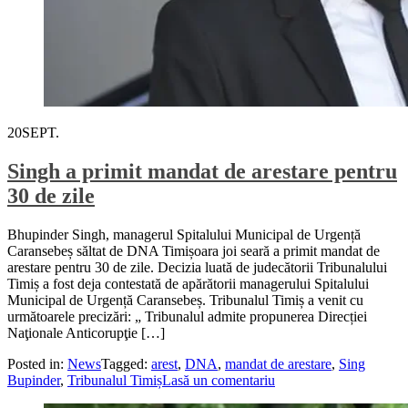
20
SEPT.
Singh a primit mandat de arestare pentru
30 de zile
Bhupinder Singh, managerul Spitalului Municipal de Urgență
Caransebeș săltat de DNA Timișoara joi seară a primit mandat de
arestare pentru 30 de zile. Decizia luată de judecătorii Tribunalului
Timiș a fost deja contestată de apărătorii managerului Spitalului
Municipal de Urgență Caransebeș. Tribunalul Timiș a venit cu
următoarele precizări: „ Tribunalul admite propunerea Direcției
Naţionale Anticorupţie […]
Posted in:
News
Tagged:
arest
,
DNA
,
mandat de arestare
,
Sing
Bupinder
,
Tribunalul Timiș
Lasă un comentariu