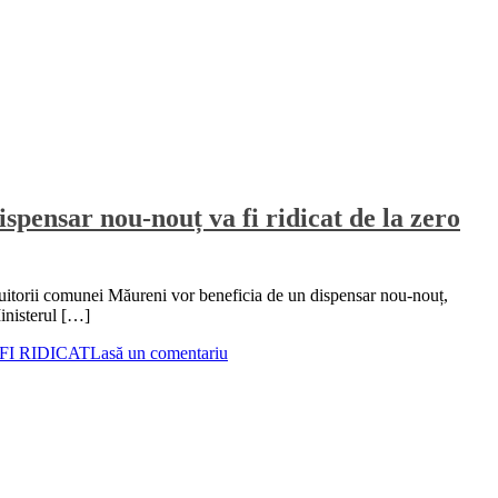
spensar nou-nouț va fi ridicat de la zero
locuitorii comunei Măureni vor beneficia de un dispensar nou-nouț,
Ministerul […]
FI RIDICAT
Lasă un comentariu