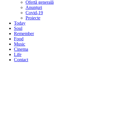
Ofertă generală
Anunțuri
Covid-19
Proiecte
Today
Soul
Remember
Food
Music
Cinema
Life
Contact