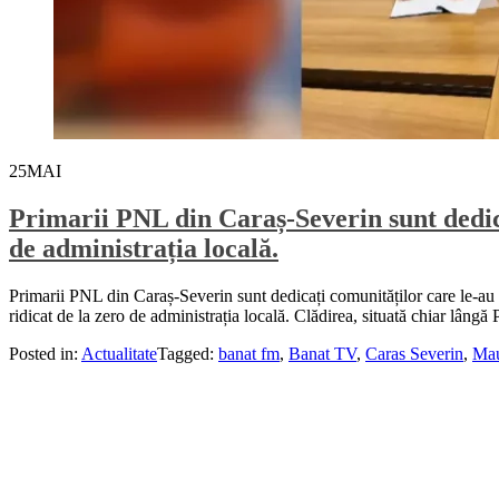
25
MAI
Primarii PNL din Caraș-Severin sunt dedica
de administrația locală.
Primarii PNL din Caraș-Severin sunt dedicați comunităților care le-au d
ridicat de la zero de administrația locală. Clădirea, situată chiar lângă 
Posted in:
Actualitate
Tagged:
banat fm
,
Banat TV
,
Caras Severin
,
Mau