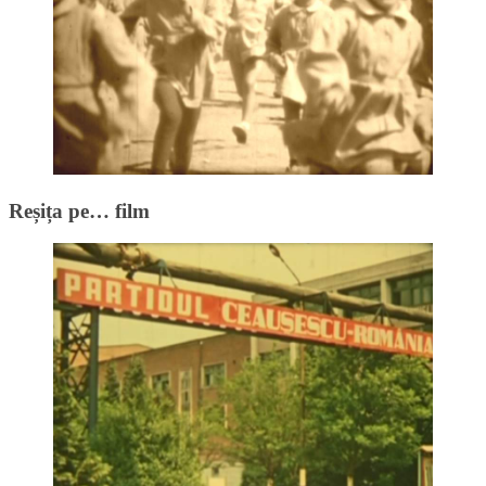
Reșița pe… film