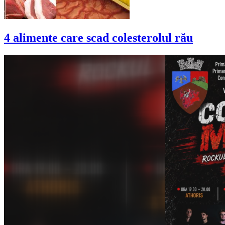
4 alimente care scad colesterolul rău