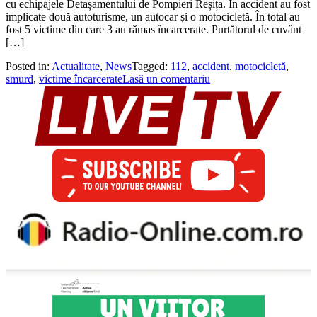
cu echipajele Detașamentului de Pompieri Reșița. În accident au fost
implicate două autoturisme, un autocar și o motocicletă. În total au
fost 5 victime din care 3 au rămas încarcerate. Purtătorul de cuvânt
[…]
Posted in:
Actualitate
,
News
Tagged:
112
,
accident
,
motocicletă
,
smurd
,
victime încarcerate
Lasă un comentariu