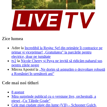
Zice lumea
Adire
la
Incredibil la Reșița: Șef din primărie îi contrazice pe
primar și viceprimar! „Gratuitatea” la parcările pentru
electrice, doar pe jumătate
tv2
la
Nicole Cherry și Puya ne invită să ridicăm paharul sus
pentru zilele negre
Mircea Apostol
la
„Ne dorim să asigurăm o dezvoltare robustă
a României în următorii ani”
Cele mai noi titluri
8 august
Mira surprinde publicul cu o versiune live, orchestrală, a
piesei „Cu Tălpile Goale”
Cele mai ciudate plaje din lume (VII) – Schooner Gulch,