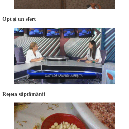
Opt și un sfert
Rețeta săptămânii