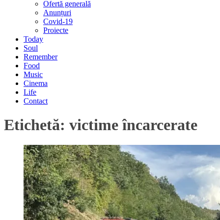
Ofertă generală
Anunțuri
Covid-19
Proiecte
Today
Soul
Remember
Food
Music
Cinema
Life
Contact
Etichetă:
victime încarcerate