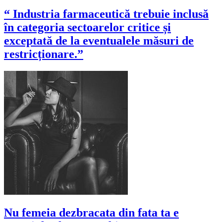
“ Industria farmaceutică trebuie inclusă
în categoria sectoarelor critice și
exceptată de la eventualele măsuri de
restricționare.”
Nu femeia dezbracata din fata ta e