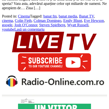
speria? Vara asta, adevărul aparține celor opt miliarde de oameni. Ne
apropiem de… Ziua […]
Posted in:
Cinema
Tagged:
banat fm
,
banat media
,
Banat TV
,
cinema
,
Colin Firth
,
Colman Domingo
,
Emily Blunt
,
Eve Hewson
,
google
,
Josh O'Connor
,
Steven Spielberg
,
Wyatt Russell
,
youtube
Lasă un comentariu