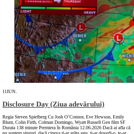
11
IUN.
Disclosure Day (Ziua adevărului)
Regia Steven Spielberg Cu Josh O’Connor, Eve Hewson, Emily
Blunt, Colin Firth, Colman Domingo, Wyatt Russell Gen film SF
Durata 138 minute Premiera în România 12.06.2026 Dacă ai afla că
nu suntem singuri, dacă cineva ți-ar arăta asta, ți-ar dovedi-o, te-ar