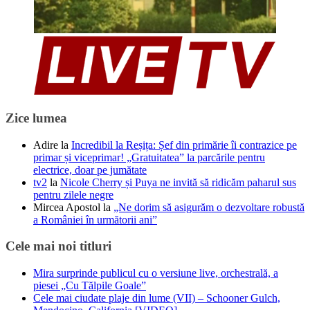
Zice lumea
Adire
la
Incredibil la Reșița: Șef din primărie îi contrazice pe
primar și viceprimar! „Gratuitatea” la parcările pentru
electrice, doar pe jumătate
tv2
la
Nicole Cherry și Puya ne invită să ridicăm paharul sus
pentru zilele negre
Mircea Apostol
la
„Ne dorim să asigurăm o dezvoltare robustă
a României în următorii ani”
Cele mai noi titluri
Mira surprinde publicul cu o versiune live, orchestrală, a
piesei „Cu Tălpile Goale”
Cele mai ciudate plaje din lume (VII) – Schooner Gulch,