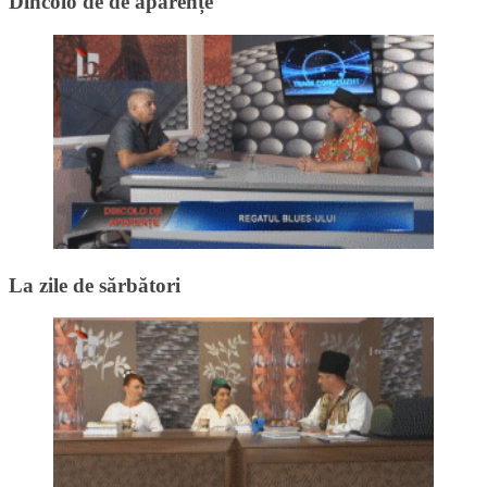
Dincolo de de aparențe
La zile de sărbători