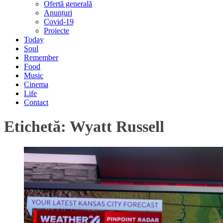
Ofertă generală
Anunțuri
Covid-19
Proiecte
Today
Soul
Remember
Food
Music
Cinema
Life
Contact
Etichetă:
Wyatt Russell