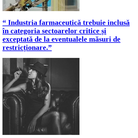
“ Industria farmaceutică trebuie inclusă
în categoria sectoarelor critice și
exceptată de la eventualele măsuri de
restricționare.”