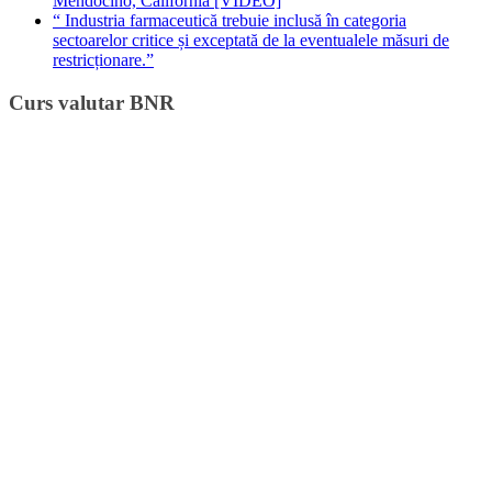
Mendocino, California [VIDEO]
“ Industria farmaceutică trebuie inclusă în categoria
sectoarelor critice și exceptată de la eventualele măsuri de
restricționare.”
Curs valutar BNR