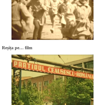
Reșița pe… film