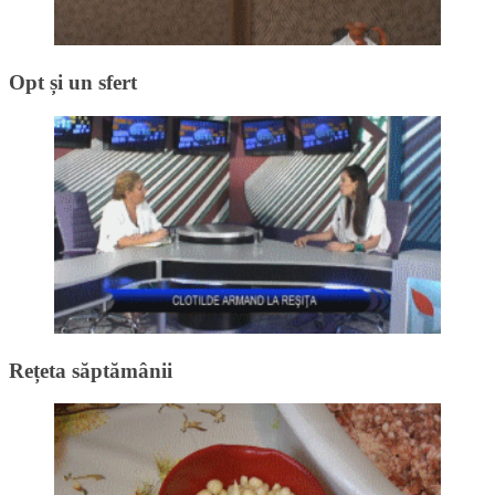
Opt și un sfert
Rețeta săptămânii