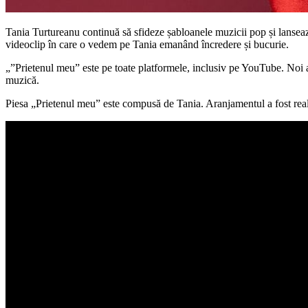
Tania Turtureanu continuă să sfideze șabloanele muzicii pop și lansează 
videoclip în care o vedem pe Tania emanând încredere și bucurie.
„”Prietenul meu” este pe toate platformele, inclusiv pe YouTube. Noi 
muzică.
Piesa „Prietenul meu” este compusă de Tania. Aranjamentul a fost r