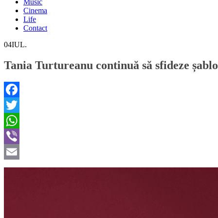
Music
Cinema
Life
Contact
04
IUL.
Tania Turtureanu continuă să sfideze șabloan
Facebook
Twitter
WhatsApp
Viber
Email