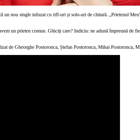
un nou single infuzat cu riff-uri și solo-uri de chitară. „Prietenul Meu”
avem un prieten comun. Ghiciți care? Indiciu: ne adună împreună de fiec
ealizat de Gheorghe Postoronca, Ștefan Postoronca, Mihai Postoronca,