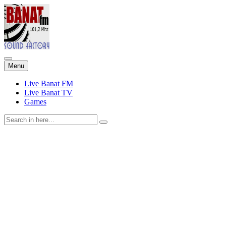
Skip
Menu
to
content
Live Banat FM
Live Banat TV
Games
Search
for: