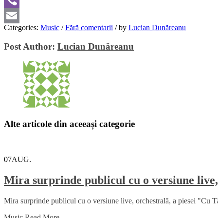
Viber
Categories:
Music
/
Fără comentarii
/
by
Lucian Dunăreanu
Email
Post Author:
Lucian Dunăreanu
Alte articole din aceeași categorie
07
AUG.
Mira surprinde publicul cu o versiune live,
Mira surprinde publicul cu o versiune live, orchestrală, a piesei "Cu Tă
Music
Read More