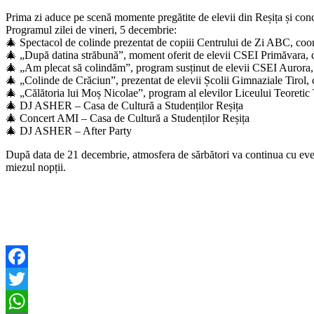
Prima zi aduce pe scenă momente pregătite de elevii din Reșița și con
Programul zilei de vineri, 5 decembrie:
🎄 Spectacol de colinde prezentat de copiii Centrului de Zi ABC, coo
🎄 „După datina străbună”, moment oferit de elevii CSEI Primăvara, c
🎄 „Am plecat să colindăm”, program susținut de elevii CSEI Aurora,
🎄 „Colinde de Crăciun”, prezentat de elevii Școlii Gimnaziale Tirol,
🎄 „Călătoria lui Moș Nicolae”, program al elevilor Liceului Teoreti
🎄 DJ ASHER – Casa de Cultură a Studenților Reșița
🎄 Concert AMI – Casa de Cultură a Studenților Reșița
🎄 DJ ASHER – After Party
După data de 21 decembrie, atmosfera de sărbători va continua cu 
miezul nopții.
Facebook
Twitter