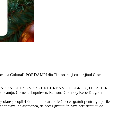
Asociația Culturală PORDAMPI din Timișoara și cu sprijinul Casei de
le artiștilor AMI, ADDA, ALEXANDRA UNGUREANU, CABRON, DJ ASHER,
neamțu, Cornelia Lupulescu, Ramona Gomboș, Bebe Dragomir,
școlare și copii 4-6 ani. Patinoarul oferă acces gratuit pentru grupurile
beneficiază, de asemenea, de acces gratuit, în baza certificatului de