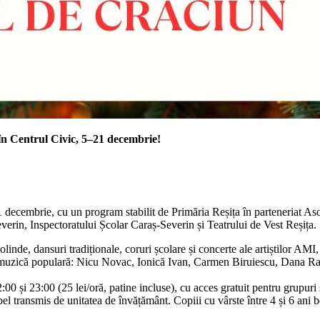
 în Centrul Civic, 5–21 decembrie!
21 decembrie, cu un program stabilit de Primăria Reșița în parteneriat 
verin, Inspectoratului Școlar Caraș-Severin și Teatrului de Vest Reșița.
i, cu colinde, dansuri tradiționale, coruri școlare și concerte a
populară: Nicu Novac, Ionică Ivan, Carmen Biruiescu, Dana Rad
:00 și 23:00 (25 lei/oră, patine incluse), cu acces gratuit pentru grupuri 
bel transmis de unitatea de învățământ. Copiii cu vârste între 4 și 6 ani 