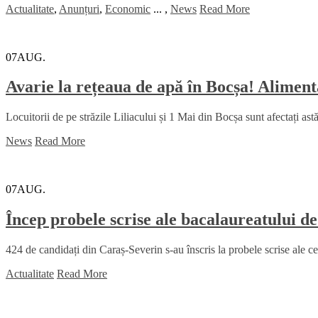
Actualitate
,
Anunțuri
,
Economic
...
,
News
Read More
07
AUG.
Avarie la rețeaua de apă în Bocșa! Alimenta
Locuitorii de pe străzile Liliacului și 1 Mai din Bocșa sunt afectați ast
News
Read More
07
AUG.
Încep probele scrise ale bacalaureatului d
424 de candidați din Caraș-Severin s-au înscris la probele scrise ale c
Actualitate
Read More