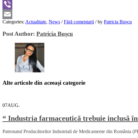
WhatsApp
Viber
Categories:
Actualitate
,
News
/
Fără comentarii
/
by
Patricia Bușcu
Email
Post Author:
Patricia Bușcu
Alte articole din aceeași categorie
07
AUG.
“ Industria farmaceutică trebuie inclusă în
Patronatul Producătorilor Industriali de Medicamente din România (PRI