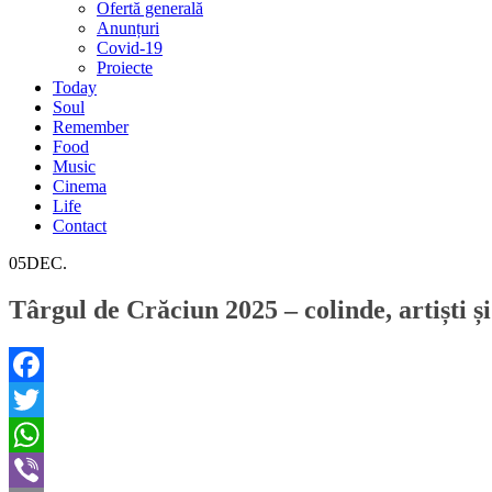
Ofertă generală
Anunțuri
Covid-19
Proiecte
Today
Soul
Remember
Food
Music
Cinema
Life
Contact
05
DEC.
Târgul de Crăciun 2025 – colinde, artiști ș
Facebook
Twitter
WhatsApp