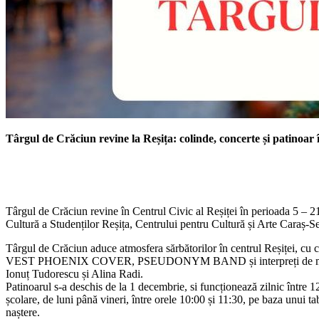
Târgul de Crăciun revine la Reșița: colinde, concerte și patinoar
Târgul de Crăciun revine în Centrul Civic al Reșiței în perioada 5 – 
Cultură a Studenților Reșița, Centrului pentru Cultură și Arte Caraș-Se
Târgul de Crăciun aduce atmosfera sărbătorilor în centrul Reșițe
VEST PHOENIX COVER, PSEUDONYM BAND și interpreți de muzică 
Ionuț Tudorescu și Alina Radi.
Patinoarul s-a deschis de la 1 decembrie, si funcționează zilnic între 12
școlare, de luni până vineri, între orele 10:00 și 11:30, pe baza unui ta
naștere.