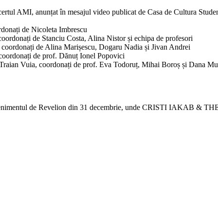
certul AMI, anunțat în mesajul video publicat de Casa de Cultura Stude
rdonați de Nicoleta Imbrescu
oordonați de Stanciu Costa, Alina Nistor și echipa de profesori
 coordonați de Alina Marișescu, Dogaru Nadia și Jivan Andrei
 coordonați de prof. Dănuț Ionel Popovici
c Traian Vuia, coordonați de prof. Eva Todoruț, Mihai Boroș și Dana M
evenimentul de Revelion din 31 decembrie, unde CRISTI IAKAB & THE 