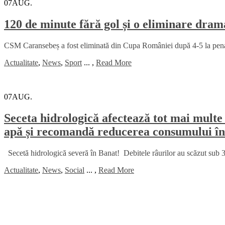
07
AUG.
120 de minute fără gol și o eliminare dr
CSM Caransebeș a fost eliminată din Cupa României după 4-5 la penalt
Actualitate
,
News
,
Sport
...
,
Read More
07
AUG.
Seceta hidrologică afectează tot mai multe 
apă și recomandă reducerea consumului în
Secetă hidrologică severă în Banat! Debitele râurilor au scăzut sub 30
Actualitate
,
News
,
Social
...
,
Read More