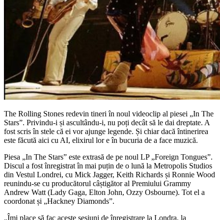
The Rolling Stones redevin tineri în noul videoclip al piesei „In The
Stars”. Privindu-i și ascultându-i, nu poți decât să le dai dreptate. A
fost scris în stele că ei vor ajunge legende. Și chiar dacă întinerirea
este făcută aici cu AI, elixirul lor e în bucuria de a face muzică.
Piesa „In The Stars” este extrasă de pe noul LP „Foreign Tongues”.
Discul a fost înregistrat în mai puțin de o lună la Metropolis Studios
din Vestul Londrei, cu Mick Jagger, Keith Richards și Ronnie Wood
reunindu-se cu producătorul câștigător al Premiului Grammy
Andrew Watt (Lady Gaga, Elton John, Ozzy Osbourne). Tot el a
coordonat și „Hackney Diamonds”.
„Îmi place să fac aceste sesiuni de înregistrare la Londra, la