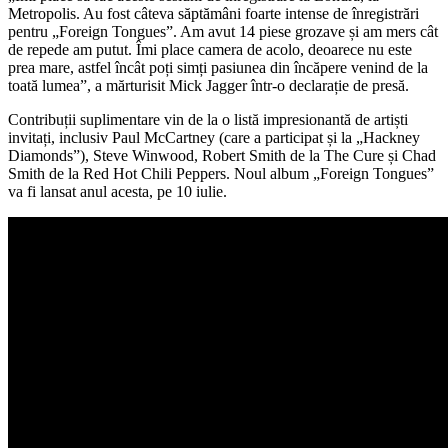
Metropolis. Au fost câteva săptămâni foarte intense de înregistrări
pentru „Foreign Tongues”. Am avut 14 piese grozave și am mers cât
de repede am putut. Îmi place camera de acolo, deoarece nu este
prea mare, astfel încât poți simți pasiunea din încăpere venind de la
toată lumea”, a mărturisit Mick Jagger într-o declarație de presă.
Contribuții suplimentare vin de la o listă impresionantă de artiști
invitați, inclusiv Paul McCartney (care a participat și la „Hackney
Diamonds”), Steve Winwood, Robert Smith de la The Cure și Chad
Smith de la Red Hot Chili Peppers. Noul album „Foreign Tongues”
va fi lansat anul acesta, pe 10 iulie.