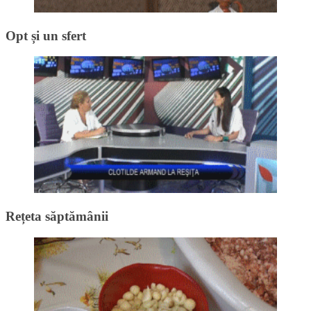
Opt și un sfert
Rețeta săptămânii