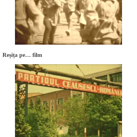
Reșița pe… film