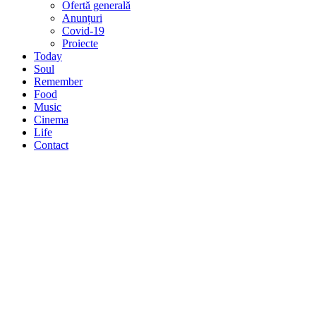
Ofertă generală
Anunțuri
Covid-19
Proiecte
Today
Soul
Remember
Food
Music
Cinema
Life
Contact