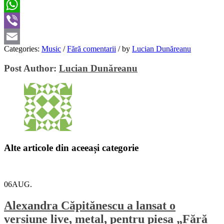
Twitter
WhatsApp
Viber
Categories:
Music
/
Fără comentarii
/
by
Lucian Dunăreanu
Email
Post Author:
Lucian Dunăreanu
Alte articole din aceeași categorie
06
AUG.
Alexandra Căpitănescu a lansat o
versiune live, metal, pentru piesa „Fără