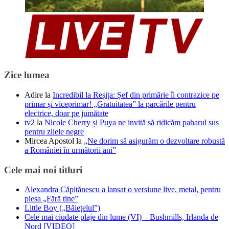
Zice lumea
Adire
la
Incredibil la Reșița: Șef din primărie îi contrazice pe
primar și viceprimar! „Gratuitatea” la parcările pentru
electrice, doar pe jumătate
tv2
la
Nicole Cherry și Puya ne invită să ridicăm paharul sus
pentru zilele negre
Mircea Apostol
la
„Ne dorim să asigurăm o dezvoltare robustă
a României în următorii ani”
Cele mai noi titluri
Alexandra Căpitănescu a lansat o versiune live, metal, pentru
piesa „Fără tine”
Little Boy („Băiețelul”)
Cele mai ciudate plaje din lume (VI) – Bushmills, Irlanda de
Nord [VIDEO]