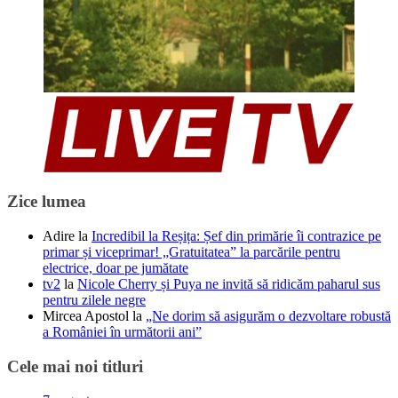
Zice lumea
Adire
la
Incredibil la Reșița: Șef din primărie îi contrazice pe
primar și viceprimar! „Gratuitatea” la parcările pentru
electrice, doar pe jumătate
tv2
la
Nicole Cherry și Puya ne invită să ridicăm paharul sus
pentru zilele negre
Mircea Apostol
la
„Ne dorim să asigurăm o dezvoltare robustă
a României în următorii ani”
Cele mai noi titluri