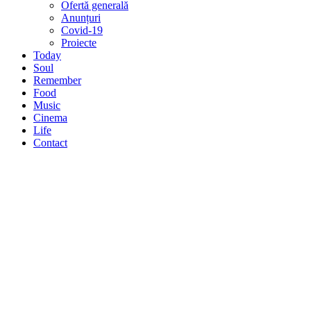
Ofertă generală
Anunțuri
Covid-19
Proiecte
Today
Soul
Remember
Food
Music
Cinema
Life
Contact