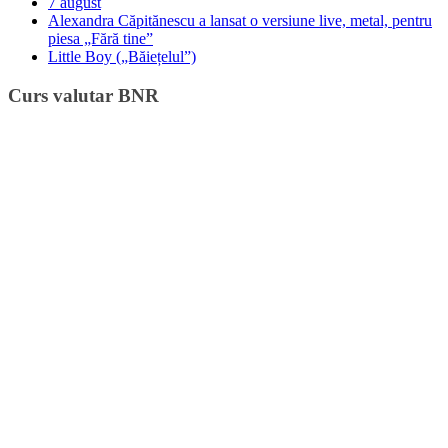
7 august
Alexandra Căpitănescu a lansat o versiune live, metal, pentru
piesa „Fără tine”
Little Boy („Băiețelul”)
Curs valutar BNR