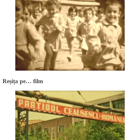
Reșița pe… film