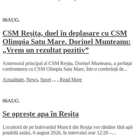
06
AUG.
CSM Reșița, duel în deplasare cu CSM
Olimpia Satu Mare. Dorinel Munteanu:
„Vrem un rezultat pozitiv”
Antrenorul principal al CSM Reșița, Dorinel Munteanu, a prefațat
confruntarea cu CSM Olimpia Satu Mare, într-o conferință de...
Actualitate
,
News
,
Sport
...
,
Read More
06
AUG.
Se oprește apa în Reșița
Locuitorii de pe bulevardul Muncii din Reșița vor rămâne fără apă
potabilă astăzi, 6 august 2026, în intervalul orar 12:20 –...