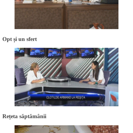
Opt și un sfert
Rețeta săptămânii