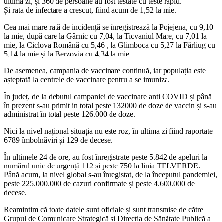
ultima zi, și 360 de persoane au fost testate cu teste rapid.
Și rata de infectare a crescut, fiind acum de 1,52 la mie.
Cea mai mare rată de incidență se înregistrează la Pojejena, cu 9,10
la mie, după care la Gârnic cu 7,04, la Ticvaniul Mare, cu 7,01 la
mie, la Ciclova Română cu 5,46 , la Glimboca cu 5,27 la Fârliug cu
5,14 la mie și la Berzovia cu 4,34 la mie.
De asemenea, campania de vaccinare continuă, iar populația este
așteptată la centrele de vaccinare pentru a se imuniza.
În județ, de la debutul campaniei de vaccinare anti COVID și până
în prezent s-au primit in total peste 132000 de doze de vaccin și s-au
administrat în total peste 126.000 de doze.
Nici la nivel național situația nu este roz, în ultima zi fiind raportate
6789 îmbolnăviri și 129 de decese.
În ultimele 24 de ore, au fost înregistrate peste 5.842 de apeluri la
numărul unic de urgență 112 și peste 750 la linia TELVERDE.
Până acum, la nivel global s-au înregistat, de la începutul pandemiei,
peste 225.000.000 de cazuri confirmate și peste 4.600.000 de
decese.
Reamintim că toate datele sunt oficiale și sunt transmise de către
Grupul de Comunicare Strategică și Direcția de Sănătate Publică a