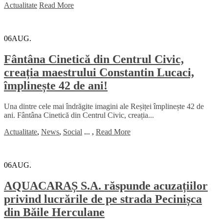
Actualitate
Read More
06
AUG.
Fântâna Cinetică din Centrul Civic,
creația maestrului Constantin Lucaci,
împlinește 42 de ani!
Una dintre cele mai îndrăgite imagini ale Reșiței împlinește 42 de
ani. Fântâna Cinetică din Centrul Civic, creația...
Actualitate
,
News
,
Social
...
,
Read More
06
AUG.
AQUACARAȘ S.A. răspunde acuzațiilor
privind lucrările de pe strada Pecinișca
din Băile Herculane