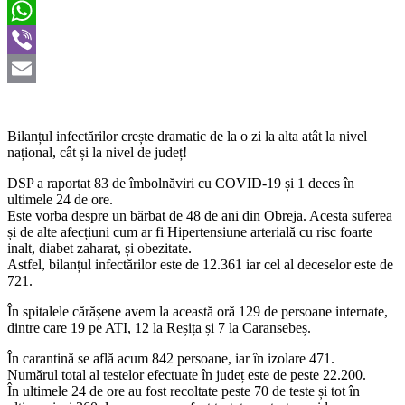
Twitter
WhatsApp
Viber
Email
Bilanțul infectărilor crește dramatic de la o zi la alta atât la nivel
național, cât și la nivel de județ!
DSP a raportat 83 de îmbolnăviri cu COVID-19 și 1 deces în
ultimele 24 de ore.
Este vorba despre un bărbat de 48 de ani din Obreja. Acesta suferea
și de alte afecțiuni cum ar fi Hipertensiune arterială cu risc foarte
inalt, diabet zaharat, și obezitate.
Astfel, bilanțul infectărilor este de 12.361 iar cel al deceselor este de
721.
În spitalele cărășene avem la această oră 129 de persoane internate,
dintre care 19 pe ATI, 12 la Reșița și 7 la Caransebeș.
În carantină se află acum 842 persoane, iar în izolare 471.
Numărul total al testelor efectuate în județ este de peste 22.200.
În ultimele 24 de ore au fost recoltate peste 70 de teste și tot în