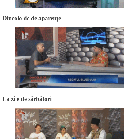
Dincolo de de aparențe
La zile de sărbători