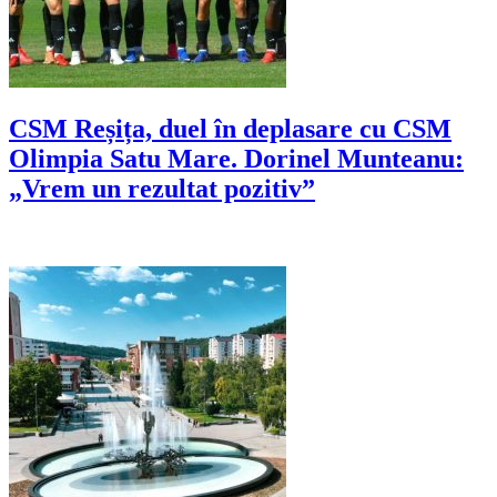
CSM Reșița, duel în deplasare cu CSM
Olimpia Satu Mare. Dorinel Munteanu:
„Vrem un rezultat pozitiv”