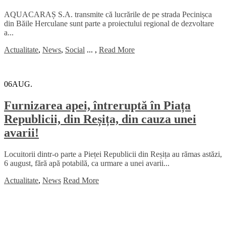
AQUACARAȘ S.A. transmite că lucrările de pe strada Pecinișca
din Băile Herculane sunt parte a proiectului regional de dezvoltare
a...
Actualitate
,
News
,
Social
...
,
Read More
06
AUG.
Furnizarea apei, întreruptă în Piața
Republicii, din Reșița, din cauza unei
avarii!
Locuitorii dintr-o parte a Pieței Republicii din Reșița au rămas astăzi,
6 august, fără apă potabilă, ca urmare a unei avarii...
Actualitate
,
News
Read More