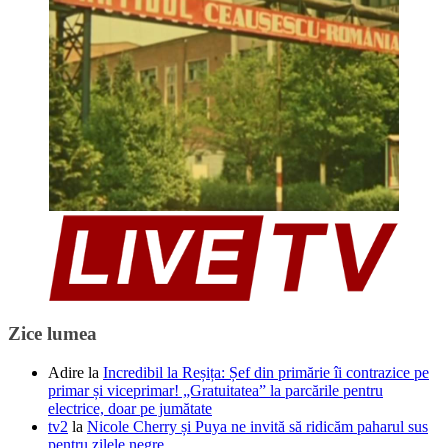
Zice lumea
Adire
la
Incredibil la Reșița: Șef din primărie îi contrazice pe
primar și viceprimar! „Gratuitatea” la parcările pentru
electrice, doar pe jumătate
tv2
la
Nicole Cherry și Puya ne invită să ridicăm paharul sus
pentru zilele negre