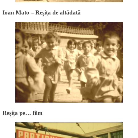
Ioan Mato – Reșița de altădată
Reșița pe… film