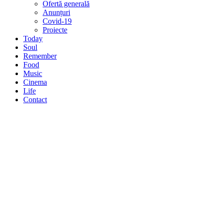
Ofertă generală
Anunțuri
Covid-19
Proiecte
Today
Soul
Remember
Food
Music
Cinema
Life
Contact