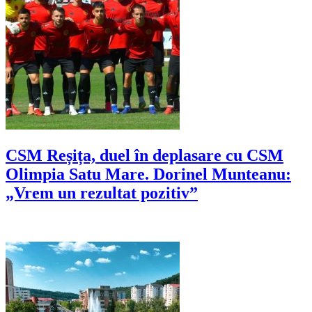
CSM Reșița, duel în deplasare cu CSM
Olimpia Satu Mare. Dorinel Munteanu:
„Vrem un rezultat pozitiv”