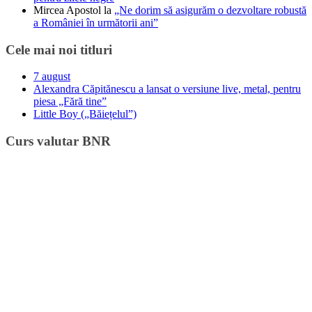
Mircea Apostol
la
„Ne dorim să asigurăm o dezvoltare robustă
a României în următorii ani”
Cele mai noi titluri
7 august
Alexandra Căpitănescu a lansat o versiune live, metal, pentru
piesa „Fără tine”
Little Boy („Băiețelul”)
Curs valutar BNR