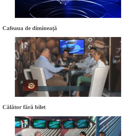
Cafeaua de dimineață
Călător fără bilet