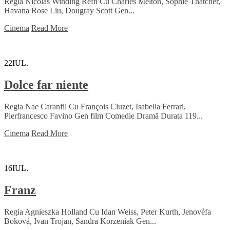
Regia Nicolas Winding Refn Cu Charles Melton, Sophie Thatcher,
Havana Rose Liu, Dougray Scott Gen...
Cinema
Read More
22
IUL.
Dolce far niente
Regia Nae Caranfil Cu François Cluzet, Isabella Ferrari,
Pierfrancesco Favino Gen film Comedie Dramă Durata 119...
Cinema
Read More
16
IUL.
Franz
Regia Agnieszka Holland Cu Idan Weiss, Peter Kurth, Jenovéfa
Boková, Ivan Trojan, Sandra Korzeniak Gen...