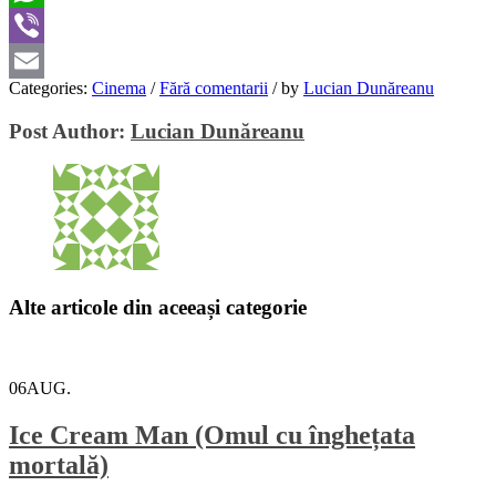
WhatsApp
Viber
Categories:
Cinema
/
Fără comentarii
/
by
Lucian Dunăreanu
Email
Post Author:
Lucian Dunăreanu
Alte articole din aceeași categorie
06
AUG.
Ice Cream Man (Omul cu înghețata
mortală)