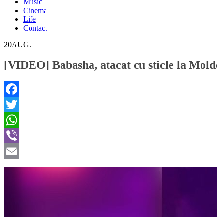
Music
Cinema
Life
Contact
20
AUG.
[VIDEO] Babasha, atacat cu sticle la Mo
Facebook
Twitter
WhatsApp
Viber
Email