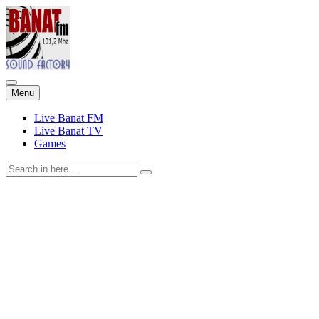
Skip
Menu
to
content
Live Banat FM
Live Banat TV
Games
Search
for: