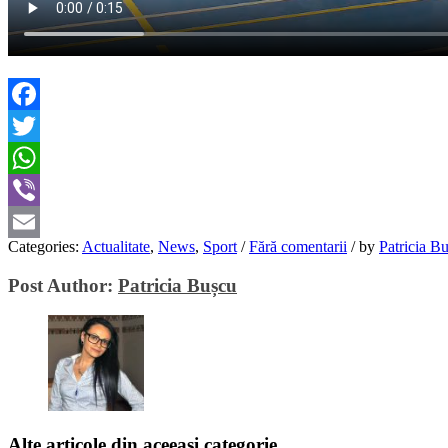
Facebook
Twitter
WhatsApp
Viber
Categories:
Actualitate
,
News
,
Sport
/
Fără comentarii
/
by
Patricia B
Email
Post Author:
Patricia Bușcu
Alte articole din aceeași categorie