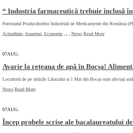
“ Industria farmaceutică trebuie inclusă în
Patronatul Producătorilor Industriali de Medicamente din România (PRI
Actualitate
,
Anunțuri
,
Economic
...
,
News
Read More
07
AUG.
Avarie la rețeaua de apă în Bocșa! Alimenta
Locuitorii de pe străzile Liliacului și 1 Mai din Bocșa sunt afectați ast
News
Read More
07
AUG.
Încep probele scrise ale bacalaureatului d