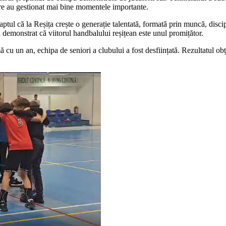
 care au gestionat mai bine momentele importante.
ptul că la Reșița crește o generație talentată, formată prin muncă, disci
 demonstrat că viitorul handbalului reșițean este unul promițător.
ă cu un an, echipa de seniori a clubului a fost desființată. Rezultatul ob