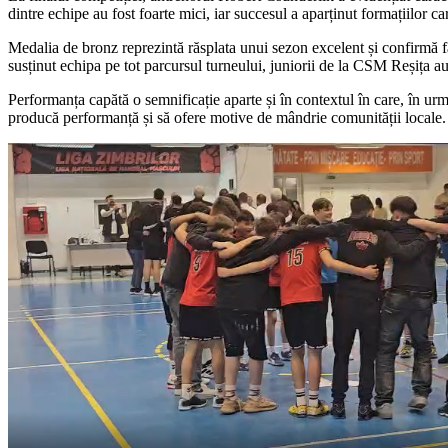
dintre echipe au fost foarte mici, iar succesul a aparținut formațiilor
Medalia de bronz reprezintă răsplata unui sezon excelent și confirmă fa
susținut echipa pe tot parcursul turneului, juniorii de la CSM Reșița au
Performanța capătă o semnificație aparte și în contextul în care, în urm
producă performanță și să ofere motive de mândrie comunității locale.