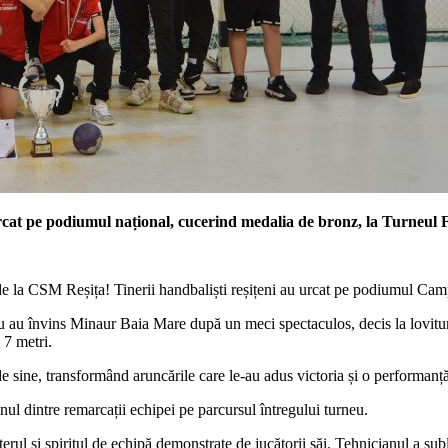
rcat pe podiumul național, cucerind medalia de bronz, la Turneul 
 de la CSM Reșița! Tinerii handbaliști reșițeni au urcat pe podiumul Ca
scu au învins Minaur Baia Mare după un meci spectaculos, decis la lovitu
 7 metri.
de sine, transformând aruncările care le-au adus victoria și o performan
unul dintre remarcații echipei pe parcursul întregului turneu.
ul și spiritul de echipă demonstrate de jucătorii săi. Tehnicianul a sublin