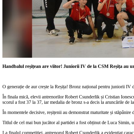
Handbalul reșițean are viitor! Juniorii IV de la CSM Reșița au u
O generație de aur crește la Reșița! Bronz național pentru juniorii IV
În finala mică, elevii antrenorilor Robert Csunderlik și Cristian Ione
scorul a fost 37 la 37, iar medalia de bronz s-a decis la aruncările de la
În momentele decisive, reșițenii au demonstrat maturitate și stăpânire 
Titlul de cel mai bun jucător al partidei a fost obținut de Luca Simin, 
La finalul competiției, antrenorul Robert Csunderlik a evidențiat caracter