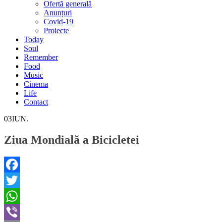
Ofertă generală
Anunțuri
Covid-19
Proiecte
Today
Soul
Remember
Food
Music
Cinema
Life
Contact
03
IUN.
Ziua Mondială a Bicicletei
Facebook
Twitter
WhatsApp