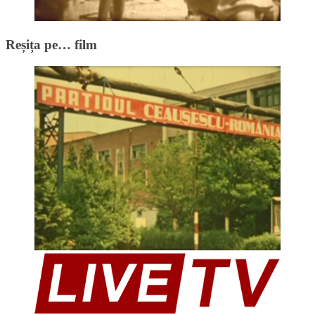
Reșița pe… film