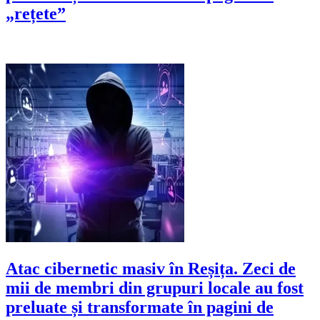
„rețete”
Atac cibernetic masiv în Reșița. Zeci de
mii de membri din grupuri locale au fost
preluate și transformate în pagini de