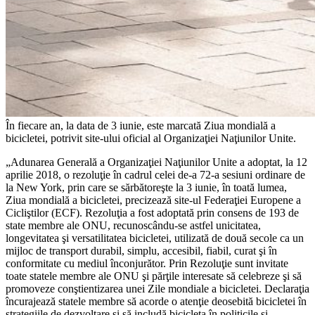
În fiecare an, la data de 3 iunie, este marcată Ziua mondială a
bicicletei, potrivit site-ului oficial al Organizaţiei Naţiunilor Unite.
„Adunarea Generală a Organizaţiei Naţiunilor Unite a adoptat, la 12
aprilie 2018, o rezoluţie în cadrul celei de-a 72-a sesiuni ordinare de
la New York, prin care se sărbătoreşte la 3 iunie, în toată lumea,
Ziua mondială a bicicletei, precizează site-ul Federaţiei Europene a
Cicliştilor (ECF). Rezoluţia a fost adoptată prin consens de 193 de
state membre ale ONU, recunoscându-se astfel unicitatea,
longevitatea şi versatilitatea bicicletei, utilizată de două secole ca un
mijloc de transport durabil, simplu, accesibil, fiabil, curat şi în
conformitate cu mediul înconjurător. Prin Rezoluţie sunt invitate
toate statele membre ale ONU şi părţile interesate să celebreze şi să
promoveze conştientizarea unei Zile mondiale a bicicletei. Declaraţia
încurajează statele membre să acorde o atenţie deosebită bicicletei în
strategiile de dezvoltare şi să includă bicicleta în politicile şi