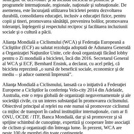
programele internaţionale, regionale, naţionale şi subnaţionale. De
asemenea, este încurajată utilizarea bicicletei pentru dezvoltarea
durabilă, consolidarea educaţiei, inclusiv a educaţiei fizice, pentru
copii şi tineri, promovarea sănătăţii, prevenirea bolilor, promovarea
toleranţei, înţelegerii şi respectului reciproc şi facilitarea incluziunii
sociale şi o cultură a păcii.
Alianţa Mondială a Ciclismului (WCA) şi Federaţia Europeană a
Cicliştilor (ECF) au salutat rezoluţia adoptată de Adunarea Generală
a Organizaţiei Naţiunilor Unite, cele două organizaţii făcând lobby
pentru o Zi mondială a bicicletei, încă din 2016. Secretarul General
al WCA şi ECF, Bernhard Ensink, a declarat, cu acel prilej, că
bicicleta reprezintă „o sursă de beneficii sociale, economice şi de
mediu – şi aduce oamenii împreună”.
Alianţa Mondială a Ciclismului, lansată ca o iniţiativă a Federaţiei
Europene a Cicliştilor la conferinţa Velo-city 2014 din Adelaide,
Australia, este o reţea globală de organizaţii neguvernamentale şi ale
societăţii civile, cu un interes substanţial în promovarea ciclismului.
Obiectivul principal al reţelei nu este numai să promoveze ciclismul
ca mijloc de transport în cadrul instituţiilor internaţionale, cum ar fi
ONU, OCDE / ITF, Banca Mondială, dar şi să promoveze şi să
sprijine schimbul de cunoştinţe, expertiză şi cooperare între asociaţii
de ciclism şi organizaţii din întreaga lume. În prezent, WCA are
peste 100 de membri din toate continentele.