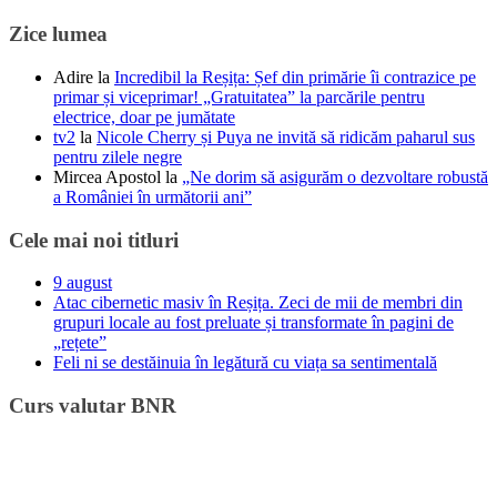
Zice lumea
Adire
la
Incredibil la Reșița: Șef din primărie îi contrazice pe
primar și viceprimar! „Gratuitatea” la parcările pentru
electrice, doar pe jumătate
tv2
la
Nicole Cherry și Puya ne invită să ridicăm paharul sus
pentru zilele negre
Mircea Apostol
la
„Ne dorim să asigurăm o dezvoltare robustă
a României în următorii ani”
Cele mai noi titluri
9 august
Atac cibernetic masiv în Reșița. Zeci de mii de membri din
grupuri locale au fost preluate și transformate în pagini de
„rețete”
Feli ni se destăinuia în legătură cu viața sa sentimentală
Curs valutar BNR