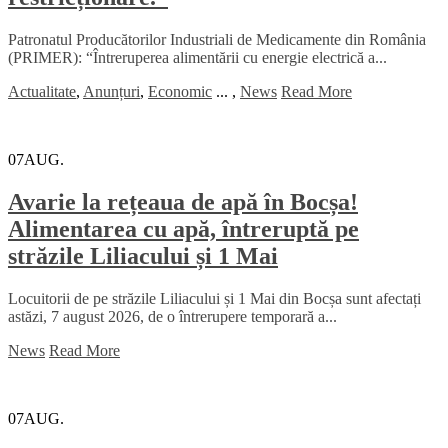
Patronatul Producătorilor Industriali de Medicamente din România
(PRIMER): “Întreruperea alimentării cu energie electrică a...
Actualitate
,
Anunțuri
,
Economic
...
,
News
Read More
07
AUG.
Avarie la rețeaua de apă în Bocșa!
Alimentarea cu apă, întreruptă pe
străzile Liliacului și 1 Mai
Locuitorii de pe străzile Liliacului și 1 Mai din Bocșa sunt afectați
astăzi, 7 august 2026, de o întrerupere temporară a...
News
Read More
07
AUG.