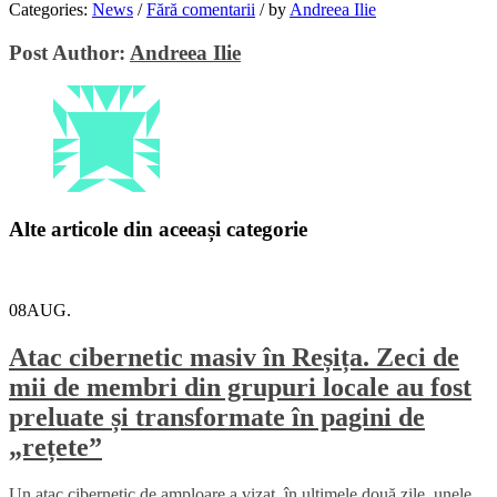
Categories:
News
/
Fără comentarii
/
by
Andreea Ilie
Email
Post Author:
Andreea Ilie
Alte articole din aceeași categorie
08
AUG.
Atac cibernetic masiv în Reșița. Zeci de
mii de membri din grupuri locale au fost
preluate și transformate în pagini de
„rețete”
Un atac cibernetic de amploare a vizat, în ultimele două zile, unele