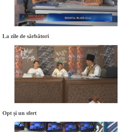
La zile de sărbători
Opt și un sfert