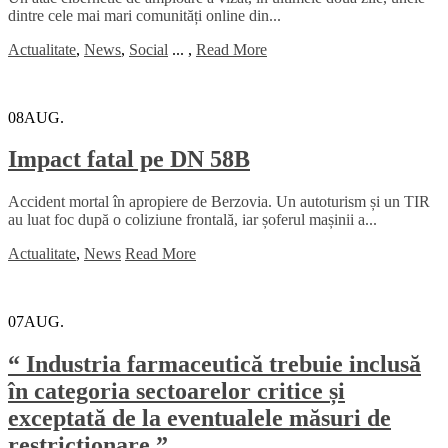
dintre cele mai mari comunități online din...
Actualitate
,
News
,
Social
...
,
Read More
08
AUG.
Impact fatal pe DN 58B
Accident mortal în apropiere de Berzovia. Un autoturism și un TIR
au luat foc după o coliziune frontală, iar șoferul mașinii a...
Actualitate
,
News
Read More
07
AUG.
“ Industria farmaceutică trebuie inclusă
în categoria sectoarelor critice și
exceptată de la eventualele măsuri de
restricționare.”