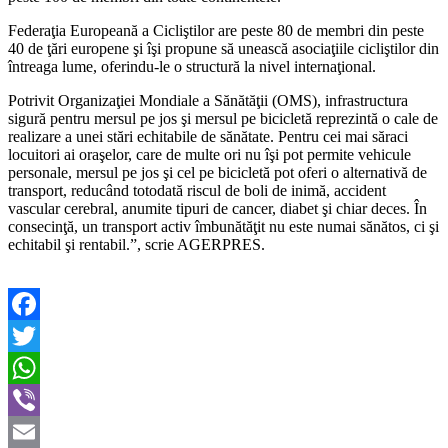
Federaţia Europeană a Cicliştilor are peste 80 de membri din peste
40 de ţări europene şi îşi propune să unească asociaţiile cicliştilor din
întreaga lume, oferindu-le o structură la nivel internaţional.
Potrivit Organizaţiei Mondiale a Sănătăţii (OMS), infrastructura
sigură pentru mersul pe jos şi mersul pe bicicletă reprezintă o cale de
realizare a unei stări echitabile de sănătate. Pentru cei mai săraci
locuitori ai oraşelor, care de multe ori nu îşi pot permite vehicule
personale, mersul pe jos şi cel pe bicicletă pot oferi o alternativă de
transport, reducând totodată riscul de boli de inimă, accident
vascular cerebral, anumite tipuri de cancer, diabet şi chiar deces. În
consecinţă, un transport activ îmbunătăţit nu este numai sănătos, ci şi
echitabil şi rentabil.”, scrie AGERPRES.
Facebook
Twitter
WhatsApp
Viber