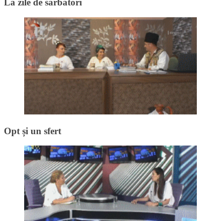
La zile de sărbători
Opt și un sfert