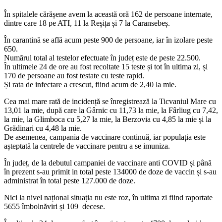
În spitalele cărășene avem la această oră 162 de persoane internate,
dintre care 18 pe ATI, 11 la Reșița și 7 la Caransebeș.
În carantină se află acum peste 900 de persoane, iar în izolare peste
650.
Numărul total al testelor efectuate în județ este de peste 22.500.
În ultimele 24 de ore au fost recoltate 15 teste și tot în ultima zi, și
170 de persoane au fost testate cu teste rapid.
Și rata de infectare a crescut, fiind acum de 2,40 la mie.
Cea mai mare rată de incidență se înregistrează la Ticvaniul Mare cu
13,01 la mie, după care la Gârnic cu 11,73 la mie, la Fârliug cu 7,42,
la mie, la Glimboca cu 5,27 la mie, la Berzovia cu 4,85 la mie și la
Grădinari cu 4,48 la mie.
De asemenea, campania de vaccinare continuă, iar populația este
așteptată la centrele de vaccinare pentru a se imuniza.
În județ, de la debutul campaniei de vaccinare anti COVID și până
în prezent s-au primit in total peste 134000 de doze de vaccin și s-au
administrat în total peste 127.000 de doze.
Nici la nivel național situația nu este roz, în ultima zi fiind raportate
5655 îmbolnăviri și 109 decese.