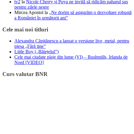
tv2
la
Nicole Cherry și Puya ne invită să ridicăm paharul sus
pentru zilele negre
Mircea Apostol
la
„Ne dorim să asigurăm o dezvoltare robustă
a României în următorii ani”
Cele mai noi titluri
Alexandra Căpitănescu a lansat o versiune live, metal, pentru
piesa „Fără tine”
Little Boy („Băiețelul”)
Cele mai ciudate plaje din lume (VI) – Bushmills, Irlanda de
Nord [VIDEO]
Curs valutar BNR