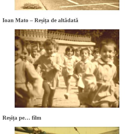
Ioan Mato – Reșița de altădată
Reșița pe… film