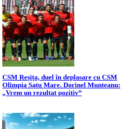
CSM Reșița, duel în deplasare cu CSM
Olimpia Satu Mare. Dorinel Munteanu:
„Vrem un rezultat pozitiv”