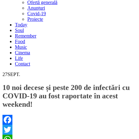
Ofertă generală
Anunțuri
Covid-19
Proiecte
Today
Soul
Remember
Food
Music
Cinema
Life
Contact
27
SEPT.
10 noi decese și peste 200 de infectări cu
COVID-19 au fost raportate în acest
weekend!
Facebook