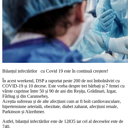
Bilanțul infectărilor cu Covid 19 este în continuă creștere!
În acest weekend, DSP a raportat peste 200 de noi îmbolnăviri cu
COVID-19 și 10 decese. Este vorba despre trei bărbați și 7 femei cu
vârste cuprinse între 50 și 90 de ani din Reșița, Grădinari, Izgar,
Fârliug și din Caransebeș.
Aceștia sufereau și de alte afecțiuni cum ar fi boli cardiovasculare,
hipertensiune arterială, obezitate, diabet zaharat, afecțiuni renale,
Parkinson și Alzeihmer.
Astfel, bilanțul infectărilor este de 12835 iar cel al deceselor este de
740.