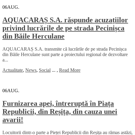
06
AUG.
AQUACARAȘ S.A. răspunde acuzațiilor
privind lucrările de pe strada Pecinișca
din Băile Herculane
AQUACARAȘ S.A. transmite că lucrările de pe strada Pecinișca
din Băile Herculane sunt parte a proiectului regional de dezvoltare
a...
Actualitate
,
News
,
Social
...
,
Read More
06
AUG.
Furnizarea apei, întreruptă în Piața
Republicii, din Reșița, din cauza unei
avarii!
Locuitorii dintr-o parte a Pieței Republicii din Reșița au rămas astăzi,