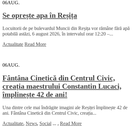
06
AUG.
Se oprește apa în Reșița
Locuitorii de pe bulevardul Muncii din Reșița vor rămâne fără apă
potabilă astăzi, 6 august 2026, în intervalul orar 12:20 –...
Actualitate
Read More
06
AUG.
Fântâna Cinetică din Centrul Civic,
creația maestrului Constantin Lucaci,
împlinește 42 de ani!
Una dintre cele mai îndrăgite imagini ale Reșiței împlinește 42 de
ani. Fântâna Cinetică din Centrul Civic, creația...
Actualitate
,
News
,
Social
...
,
Read More