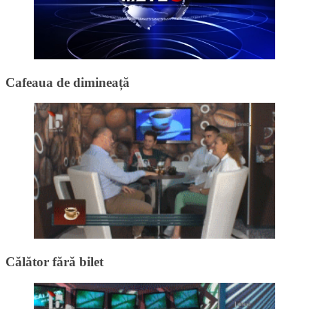
Cafeaua de dimineață
Călător fără bilet