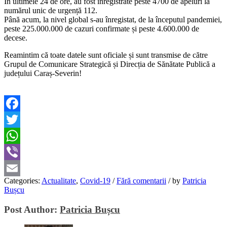
În ultimele 24 de ore, au fost înregistrate peste 4700 de apeluri la
numărul unic de urgență 112.
Până acum, la nivel global s-au înregistat, de la începutul pandemiei,
peste 225.000.000 de cazuri confirmate și peste 4.600.000 de
decese.
Reamintim că toate datele sunt oficiale și sunt transmise de către
Grupul de Comunicare Strategică și Direcția de Sănătate Publică a
județului Caraș-Severin!
Facebook
Twitter
WhatsApp
Viber
Categories:
Actualitate
,
Covid-19
/
Fără comentarii
/
by
Patricia
Email
Bușcu
Post Author:
Patricia Bușcu