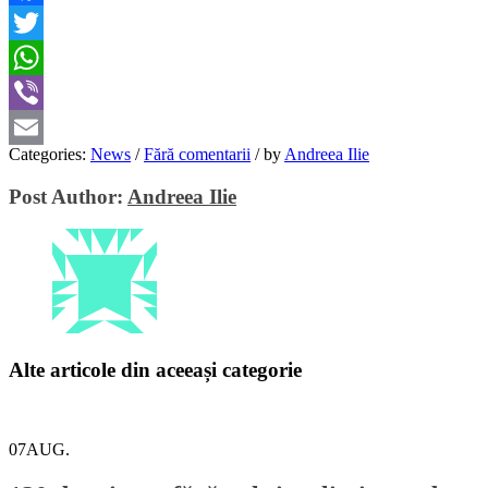
Facebook
Twitter
WhatsApp
Viber
Categories:
News
/
Fără comentarii
/
by
Andreea Ilie
Email
Post Author:
Andreea Ilie
Alte articole din aceeași categorie
07
AUG.