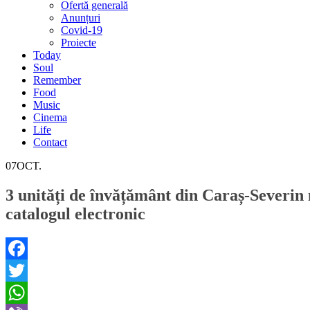
Ofertă generală
Anunțuri
Covid-19
Proiecte
Today
Soul
Remember
Food
Music
Cinema
Life
Contact
07
OCT.
3 unități de învățământ din Caraș-Severin nu
catalogul electronic
Facebook
Twitter