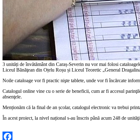
3 unități de învătământ din Caraș-Severin nu vor mai folosi cataloagele
Liceul Bănăţean din Oțelu Roșu și Liceul Teoretic „General Dragalina
Noile cataloage vor fi practic nişte tablete, unde vor fi încărcate informa
Catalogul online vine cu o serie de beneficii, cum ar fi accesul parinţil
absenţele.
Menționăm că la final de an școlar, catalogul electronic va trebui printa
În acest proiect, la nivel național s-au înscris până acum 248 de unităţ