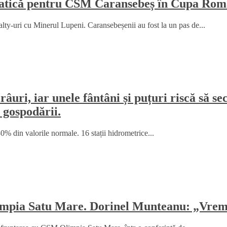
amatică pentru CSM Caransebeș în Cupa Rom
y-uri cu Minerul Lupeni. Caransebeșenii au fost la un pas de...
râuri, iar unele fântâni și puțuri riscă să 
 gospodării.
% din valorile normale. 16 stații hidrometrice...
mpia Satu Mare. Dorinel Munteanu: „Vrem 