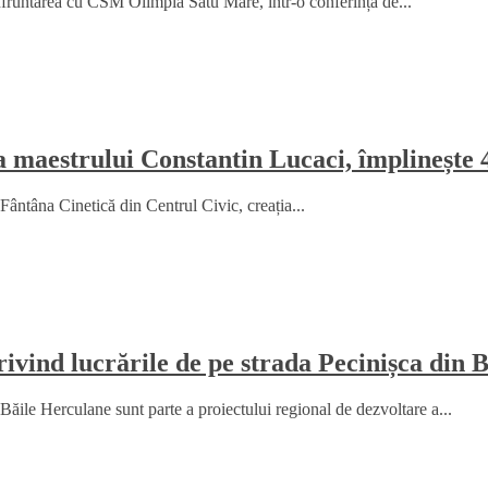
fruntarea cu CSM Olimpia Satu Mare, într-o conferință de...
a maestrului Constantin Lucaci, împlinește 
Fântâna Cinetică din Centrul Civic, creația...
ind lucrările de pe strada Pecinișca din 
le Herculane sunt parte a proiectului regional de dezvoltare a...