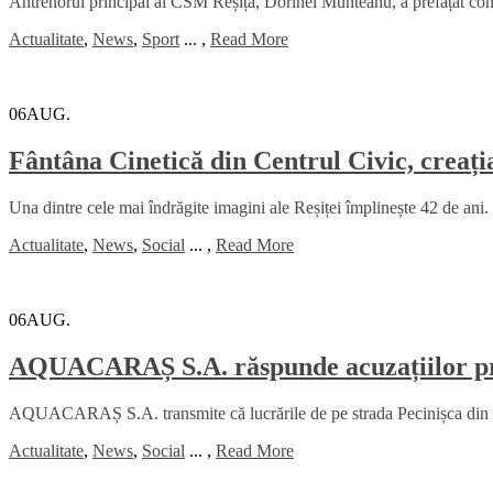
Antrenorul principal al CSM Reșița, Dorinel Munteanu, a prefațat con
Actualitate
,
News
,
Sport
...
,
Read More
06
AUG.
Fântâna Cinetică din Centrul Civic, creați
Una dintre cele mai îndrăgite imagini ale Reșiței împlinește 42 de ani. 
Actualitate
,
News
,
Social
...
,
Read More
06
AUG.
AQUACARAȘ S.A. răspunde acuzațiilor priv
AQUACARAȘ S.A. transmite că lucrările de pe strada Pecinișca din Băi
Actualitate
,
News
,
Social
...
,
Read More