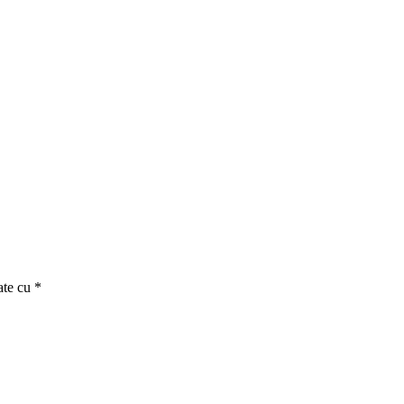
ate cu
*