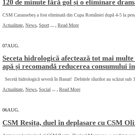
120 de minute fără gol și o eliminare dr
CSM Caransebeș a fost eliminată din Cupa României după 4-5 la penalt
Actualitate
,
News
,
Sport
...
,
Read More
07
AUG.
Seceta hidrologică afectează tot mai multe 
apă și recomandă reducerea consumului în
Secetă hidrologică severă în Banat! Debitele râurilor au scăzut sub 30
Actualitate
,
News
,
Social
...
,
Read More
06
AUG.
CSM Reșița, duel în deplasare cu CSM Oli