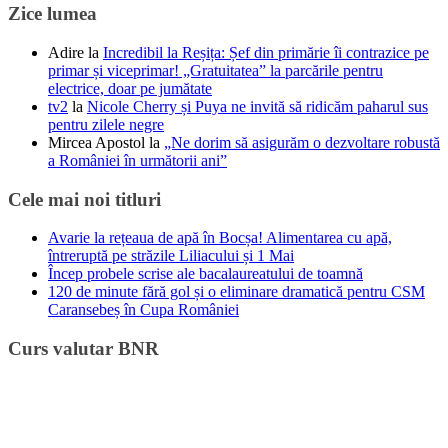
Zice lumea
Adire
la
Incredibil la Reșița: Șef din primărie îi contrazice pe
primar și viceprimar! „Gratuitatea” la parcările pentru
electrice, doar pe jumătate
tv2
la
Nicole Cherry și Puya ne invită să ridicăm paharul sus
pentru zilele negre
Mircea Apostol
la
„Ne dorim să asigurăm o dezvoltare robustă
a României în următorii ani”
Cele mai noi titluri
Avarie la rețeaua de apă în Bocșa! Alimentarea cu apă,
întreruptă pe străzile Liliacului și 1 Mai
Încep probele scrise ale bacalaureatului de toamnă
120 de minute fără gol și o eliminare dramatică pentru CSM
Caransebeș în Cupa României
Curs valutar BNR