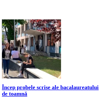
Încep probele scrise ale bacalaureatului
de toamnă