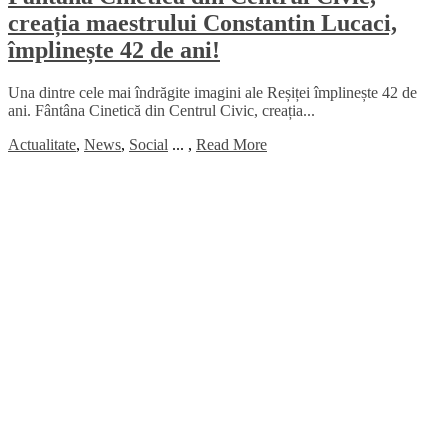
creația maestrului Constantin Lucaci,
împlinește 42 de ani!
Una dintre cele mai îndrăgite imagini ale Reșiței împlinește 42 de
ani. Fântâna Cinetică din Centrul Civic, creația...
Actualitate
,
News
,
Social
...
,
Read More