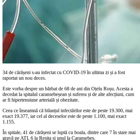
34 de cărășeni s-au infectat cu COVID-19 în ultima zi și a fost
raportat un nou deces.
Este vorba despre un bărbat de 68 de ani din Oțelu Roșu. Acesta a
decedat la spitalul caransebeșean și suferea și de alte afecțiuni, cum
ar fi hipertensiune arterială și obezitate.
Ceea ce înseamnă că bilanțul infectărilor este de peste 19.300, mai
exact 19.377, iar cel al deceselor este de peste 1.100, mai exact
1.155.
În spitale, 41 de cărășeni se luptă cu boala, dintre care 7 în stare mai
gravă pe ATI, 6 la Reșița și unul la Caransebeș.