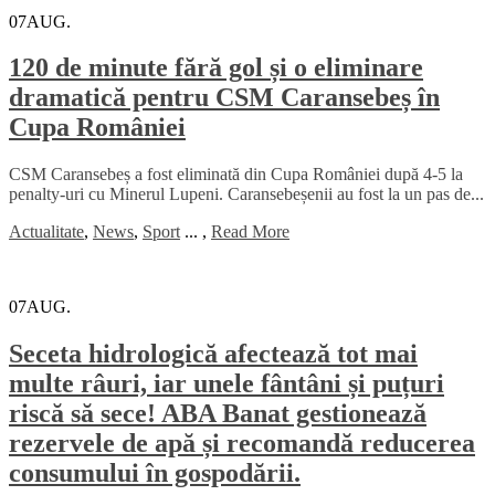
07
AUG.
120 de minute fără gol și o eliminare
dramatică pentru CSM Caransebeș în
Cupa României
CSM Caransebeș a fost eliminată din Cupa României după 4-5 la
penalty-uri cu Minerul Lupeni. Caransebeșenii au fost la un pas de...
Actualitate
,
News
,
Sport
...
,
Read More
07
AUG.
Seceta hidrologică afectează tot mai
multe râuri, iar unele fântâni și puțuri
riscă să sece! ABA Banat gestionează
rezervele de apă și recomandă reducerea
consumului în gospodării.