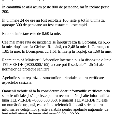
În carantină se află acum peste 800 de persoane, iar în izolare peste
200.
În ultimele 24 de ore au fost recoltate 100 teste și tot în ultima zi,
aproape 300 de persoane au fost testate cu teste rapid.
Rata de infectare este de 0,60 la mie.
Cea mai mare rată de incidență se înregistrează la Coronini, cu 6,55
la mie, după care la Ciclova Română, cu 2,48 la mie, la Cornea, cu
1,85 la mie, la Domașnea, cu 1,61 la mie și la Topleț, cu 1,60 la mie.
Reamintim că Ministerul Afacerilor Interne a pus la dispoziție o linie
TELVERDE (0800.800.165) la care pot fi sesizate încălcări ale
normelor de protecție sanitară.
Apelurile sunt repartizate structurilor teritoriale pentru verificarea
aspectelor sesizate.
Oamenii trebuie să ia în considerare doar informațiile verificate prin
sursele oficiale și să apeleze pentru recomandări și alte informații la
linia TELVERDE –0800.800.358. Numărul TELVERDE nu este
un număr de urgență, este o linie telefonică alocată strict pentru
informarea cetățenilor și este valabilă pentru apelurile naționale, de
luni până vineri, în intervalul orar 08.00 – 20.00.