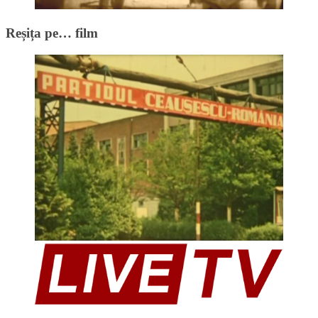
Reșița pe… film