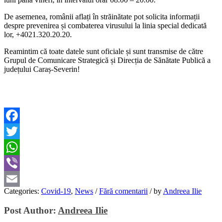
De asemenea, românii aflați în străinătate pot solicita informații
despre prevenirea și combaterea virusului la linia special dedicată
lor, +4021.320.20.20.
Reamintim că toate datele sunt oficiale și sunt transmise de către
Grupul de Comunicare Strategică și Direcția de Sănătate Publică a
județului Caraș-Severin!
Facebook
Twitter
WhatsApp
Viber
Categories:
Covid-19
,
News
/
Fără comentarii
/
by
Andreea Ilie
Email
Post Author:
Andreea Ilie