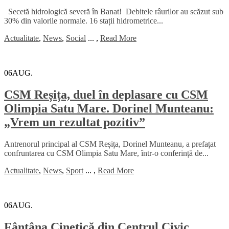
Secetă hidrologică severă în Banat! Debitele râurilor au scăzut sub
30% din valorile normale. 16 stații hidrometrice...
Actualitate
,
News
,
Social
...
,
Read More
06
AUG.
CSM Reșița, duel în deplasare cu CSM
Olimpia Satu Mare. Dorinel Munteanu:
„Vrem un rezultat pozitiv”
Antrenorul principal al CSM Reșița, Dorinel Munteanu, a prefațat
confruntarea cu CSM Olimpia Satu Mare, într-o conferință de...
Actualitate
,
News
,
Sport
...
,
Read More
06
AUG.
Fântâna Cinetică din Centrul Civic,