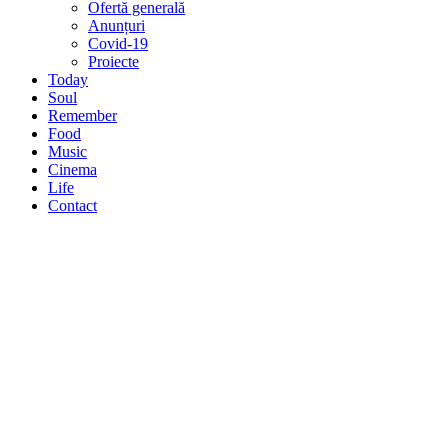
Ofertă generală
Anunțuri
Covid-19
Proiecte
Today
Soul
Remember
Food
Music
Cinema
Life
Contact