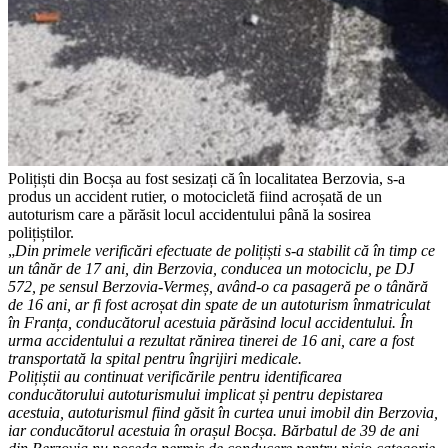
Polițiști din Bocșa au fost sesizați că în localitatea Berzovia, s-a
produs un accident rutier, o motocicletă fiind acroșată de un
autoturism care a părăsit locul accidentului până la sosirea
polițiștilor.
„
Din primele verificări efectuate de polițiști s-a stabilit că în timp ce
un tânăr de 17 ani, din Berzovia, conducea un motociclu, pe DJ
572, pe sensul Berzovia-Vermeș, având-o ca pasageră pe o tânără
de 16 ani, ar fi fost acroșat din spate de un autoturism înmatriculat
în Franța, conducătorul acestuia părăsind locul accidentului. În
urma accidentului a rezultat rănirea tinerei de 16 ani, care a fost
transportată la spital pentru îngrijiri medicale.
Polițiștii au continuat verificările pentru identificarea
conducătorului autoturismului implicat și pentru depistarea
acestuia, autoturismul fiind găsit în curtea unui imobil din Berzovia,
iar conducătorul acestuia în orașul Bocșa. Bărbatul de 39 de ani