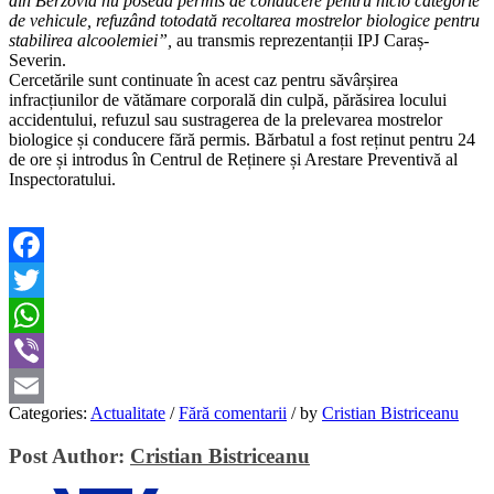
din Berzovia nu poseda permis de conducere pentru nicio categorie
de vehicule, refuzând totodată recoltarea mostrelor biologice pentru
stabilirea alcoolemiei”,
au transmis reprezentanții IPJ Caraș-
Severin.
Cercetările sunt continuate în acest caz pentru săvârșirea
infracțiunilor de vătămare corporală din culpă, părăsirea locului
accidentului, refuzul sau sustragerea de la prelevarea mostrelor
biologice și conducere fără permis. Bărbatul a fost reținut pentru 24
de ore și introdus în Centrul de Reținere și Arestare Preventivă al
Inspectoratului.
Facebook
Twitter
WhatsApp
Viber
Categories:
Actualitate
/
Fără comentarii
/
by
Cristian Bistriceanu
Email
Post Author:
Cristian Bistriceanu