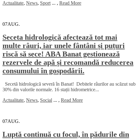
Actualitate
,
News
,
Sport
...
,
Read More
07
AUG.
Seceta hidrologică afectează tot mai
multe râuri, iar unele fântâni și puțuri
riscă să sece! ABA Banat gestionează
rezervele de apă și recomandă reducerea
consumului în gospodării.
Secetă hidrologică severă în Banat! Debitele râurilor au scăzut sub
30% din valorile normale. 16 stații hidrometrice...
Actualitate
,
News
,
Social
...
,
Read More
07
AUG.
Luptă continuă cu focul, în pădurile din