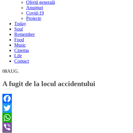
Ofertă generală
Anunțuri
Covid-19
Proiecte
Today
Soul
Remember
Food
Music
Cinema
Life
Contact
08
AUG.
A fugit de la locul accidentului
Facebook
Twitter
WhatsApp