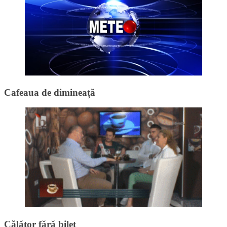
Cafeaua de dimineață
Călător fără bilet