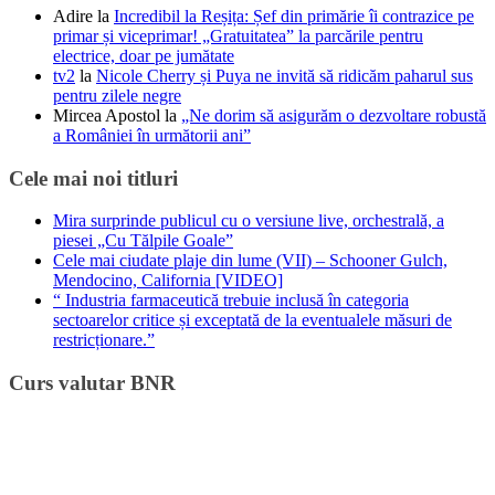
Adire
la
Incredibil la Reșița: Șef din primărie îi contrazice pe
primar și viceprimar! „Gratuitatea” la parcările pentru
electrice, doar pe jumătate
tv2
la
Nicole Cherry și Puya ne invită să ridicăm paharul sus
pentru zilele negre
Mircea Apostol
la
„Ne dorim să asigurăm o dezvoltare robustă
a României în următorii ani”
Cele mai noi titluri
Mira surprinde publicul cu o versiune live, orchestrală, a
piesei „Cu Tălpile Goale”
Cele mai ciudate plaje din lume (VII) – Schooner Gulch,
Mendocino, California [VIDEO]
“ Industria farmaceutică trebuie inclusă în categoria
sectoarelor critice și exceptată de la eventualele măsuri de
restricționare.”
Curs valutar BNR