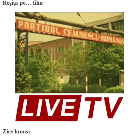
Reșița pe… film
Zice lumea