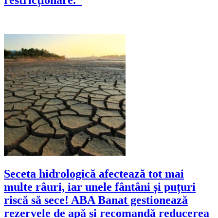
restricționare.”
Seceta hidrologică afectează tot mai
multe râuri, iar unele fântâni și puțuri
riscă să sece! ABA Banat gestionează
rezervele de apă și recomandă reducerea