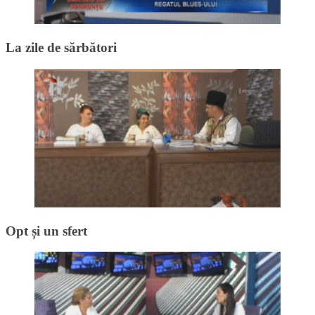
La zile de sărbători
Opt și un sfert