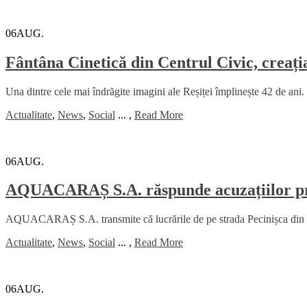
06
AUG.
Fântâna Cinetică din Centrul Civic, creați
Una dintre cele mai îndrăgite imagini ale Reșiței împlinește 42 de ani. 
Actualitate
,
News
,
Social
...
,
Read More
06
AUG.
AQUACARAȘ S.A. răspunde acuzațiilor priv
AQUACARAȘ S.A. transmite că lucrările de pe strada Pecinișca din Băi
Actualitate
,
News
,
Social
...
,
Read More
06
AUG.