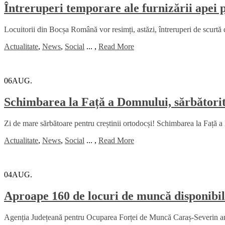
Întreruperi temporare ale furnizării apei
Locuitorii din Bocșa Română vor resimți, astăzi, întreruperi de scurtă 
Actualitate
,
News
,
Social
...
,
Read More
06
AUG.
Schimbarea la Față a Domnului, sărbătorită
Zi de mare sărbătoare pentru creștinii ortodocși! Schimbarea la Față a 
Actualitate
,
News
,
Social
...
,
Read More
04
AUG.
Aproape 160 de locuri de muncă disponibil
Agenția Județeană pentru Ocuparea Forței de Muncă Caraș-Severin anu