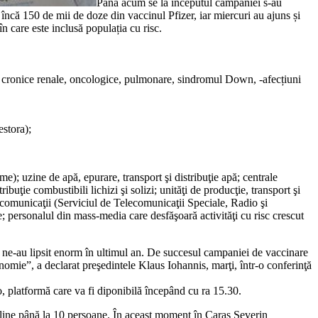
Până acum se la începutul campaniei s-au
ncă 150 de mii de doze din vaccinul Pfizer, iar miercuri au ajuns și
 care este inclusă populația cu risc.
ile cronice renale, oncologice, pulmonare, sindromul Down, -afecțiuni
estora);
me); uzine de apă, epurare, transport şi distribuţie apă; centrale
tribuţie combustibili lichizi şi solizi; unităţi de producţie, transport şi
e; comunicaţii (Serviciul de Telecomunicaţii Speciale, Radio şi
se; personalul din mass-media care desfăşoară activităţi cu risc crescut
are ne-au lipsit enorm în ultimul an. De succesul campaniei de vaccinare
nomie”, a declarat preşedintele Klaus Iohannis, marţi, într-o conferinţă
, platformă care va fi diponibilă începând cu ra 15.30.
n-line până la 10 persoane. În aceast moment în Caraș Severin