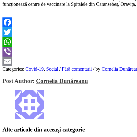
funcționează centre de vaccinare la Spitalele din Caransebeș, Oravița
Facebook
Twitter
WhatsApp
Viber
Categories:
Covid-19
,
Social
/
Fără comentarii
/
by
Cornelia Dunărea
Email
Post Author:
Cornelia Dunăreanu
Alte articole din aceeași categorie