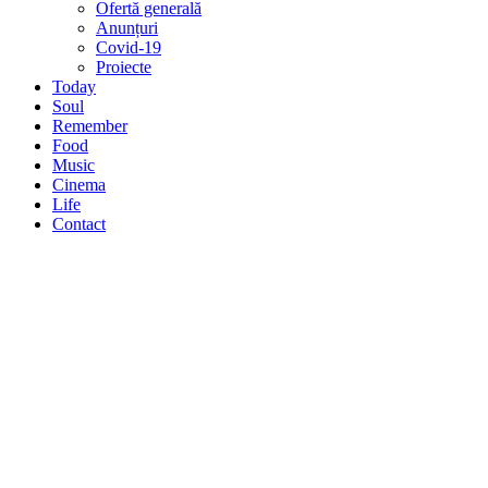
Ofertă generală
Anunțuri
Covid-19
Proiecte
Today
Soul
Remember
Food
Music
Cinema
Life
Contact