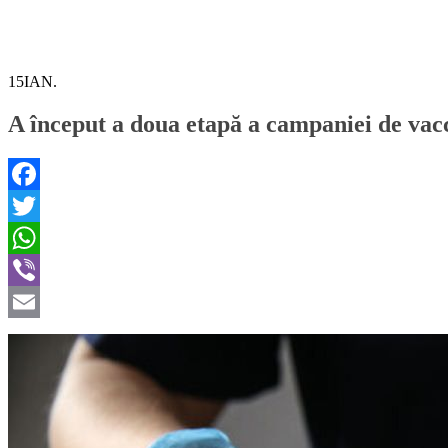
15
IAN.
A început a doua etapă a campaniei de vac
Facebook
Twitter
WhatsApp
Viber
Email