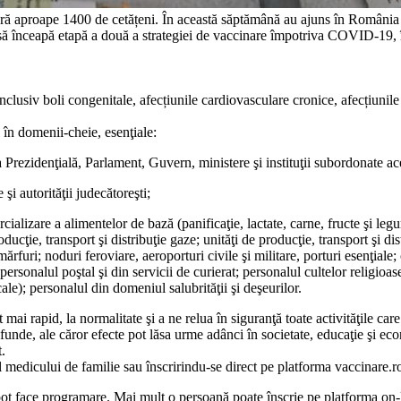
ră aproape 1400 de cetățeni. În această săptămână au ajuns în România î
ă înceapă etapă a două a strategiei de vaccinare împotriva COVID-19, în
inclusiv boli congenitale, afecțiunile cardiovasculare cronice, afecțiun
i în domenii-cheie, esenţiale:
a Prezidenţială, Parlament, Guvern, ministere şi instituţii subordonate ac
şi autorităţii judecătoreşti;
cializare a alimentelor de bază (panificaţie, lactate, carne, fructe şi legu
oducţie, transport şi distribuţie gaze; unităţi de producţie, transport şi dis
ărfuri; noduri feroviare, aeroporturi civile şi militare, porturi esenţial
personalul poştal şi din servicii de curierat; personalul cultelor religioa
e); personalul din domeniul salubrităţii şi deşeurilor.
 mai rapid, la normalitate şi a ne relua în siguranţă toate activităţile c
unde, ale căror efecte pot lăsa urme adânci în societate, educaţie şi eco
.
 medicului de familie sau înscririndu-se direct pe platforma vaccinare.ro
i pot face programare. Mai mult o persoană poate înscrie pe platforma o