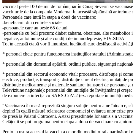
vaccinat peste 100 de mii de români, iar în Caraș Severin se vaccinase
vaccinurile de la compania Moderna. În această săptămână ar trebuie s
Persoanele care intră în etapa a două de vaccinare:
-beneficiarii din centrele sociale
-persoanele care au peste 65 de ani
-persoanele cu boli precum: diabet zaharat, obezitate, alte metabolice 
hepatice, autoimune și alte condiții de imunodepresie, HIV-SIDA
Tot în această etapă vor fi imunizaţi lucrătorii care desfăşoară activităţ
* personal cheie pentru funcţionarea instituţiilor statului (Administraţi
* personalul din domeniul apărării, ordinii publice, siguranţei naţionale 
* personalul din sectorul economic vital: procesare, distribuţie şi comer
electrice, producţie, transport şi distribuţie curent electric; unităţi de pr
distribuţie medicamente şi materiale sanitare; transport de persoane şi m
Televiziune naţionale); personalul din unităţile de învăţământ şi creşe; 
de expunere la infecţia cu SARS-CoV-2 (ex: reportaje în unităţi medical
“Vaccinarea în masă reprezintă singura soluţie pentru a ne întoarce, cât
depind în egală măsură relansarea economiei şi evitarea unor crize prof
de presă la Palatul Cotroceni. Astăzi președintele Iohannis s-a vaccinat
Cetățenii se pot programa pentru etapa a doua de vaccinare cu ajutorul
Pentru a ușura accesul la vaccin a celor din mediul rural aparținători