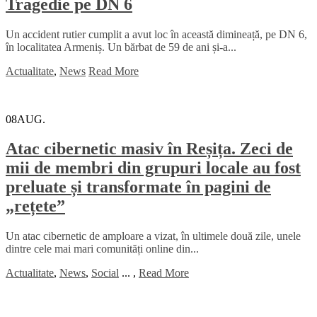
Tragedie pe DN 6
Un accident rutier cumplit a avut loc în această dimineață, pe DN 6,
în localitatea Armeniș. Un bărbat de 59 de ani și-a...
Actualitate
,
News
Read More
08
AUG.
Atac cibernetic masiv în Reșița. Zeci de
mii de membri din grupuri locale au fost
preluate și transformate în pagini de
„rețete”
Un atac cibernetic de amploare a vizat, în ultimele două zile, unele
dintre cele mai mari comunități online din...
Actualitate
,
News
,
Social
...
,
Read More