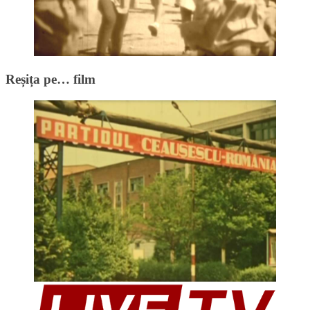
Reșița pe… film