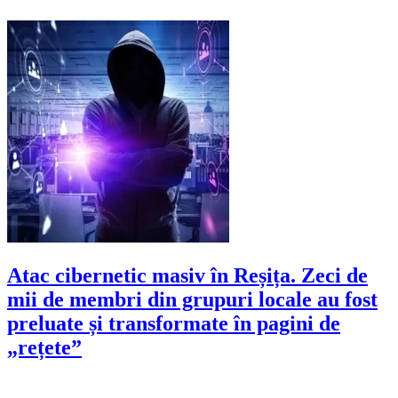
Atac cibernetic masiv în Reșița. Zeci de
mii de membri din grupuri locale au fost
preluate și transformate în pagini de
„rețete”