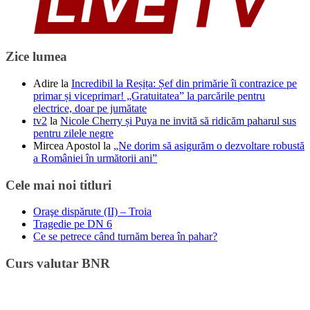
Zice lumea
Adire
la
Incredibil la Reșița: Șef din primărie îi contrazice pe
primar și viceprimar! „Gratuitatea” la parcările pentru
electrice, doar pe jumătate
tv2
la
Nicole Cherry și Puya ne invită să ridicăm paharul sus
pentru zilele negre
Mircea Apostol
la
„Ne dorim să asigurăm o dezvoltare robustă
a României în următorii ani”
Cele mai noi titluri
Oraşe dispărute (II) – Troia
Tragedie pe DN 6
Ce se petrece când turnăm berea în pahar?
Curs valutar BNR