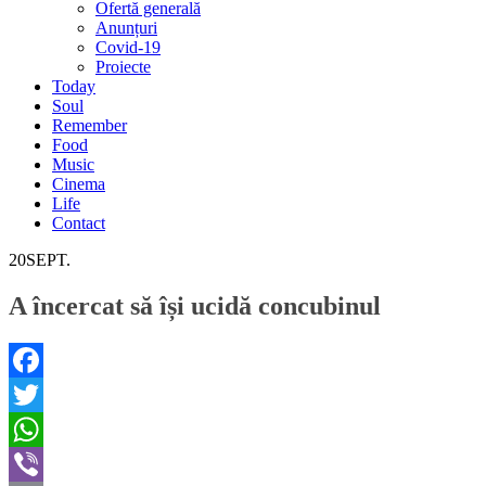
Ofertă generală
Anunțuri
Covid-19
Proiecte
Today
Soul
Remember
Food
Music
Cinema
Life
Contact
20
SEPT.
A încercat să își ucidă concubinul
Facebook
Twitter
WhatsApp