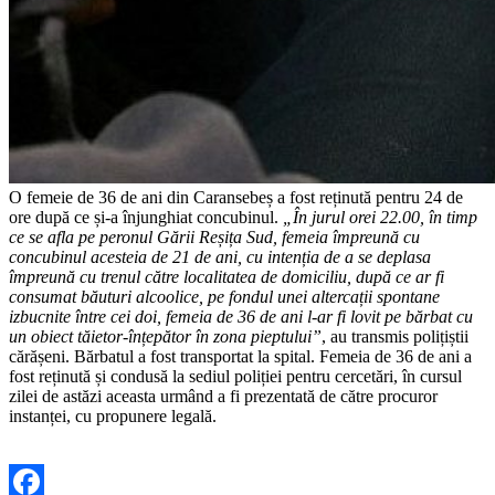
O femeie de 36 de ani din Caransebeș a fost reținută pentru 24 de
ore după ce și-a înjunghiat concubinul.
„În jurul orei 22.00, în timp
ce se afla pe peronul Gării Reșița Sud, femeia împreună cu
concubinul acesteia de 21 de ani, cu intenția de a se deplasa
împreună cu trenul către localitatea de domiciliu, după ce ar fi
consumat băuturi alcoolice, pe fondul unei altercații spontane
izbucnite între cei doi, femeia de 36 de ani l-ar fi lovit pe bărbat cu
un obiect tăietor-înțepător în zona pieptului”
, au transmis polițiștii
cărășeni. Bărbatul a fost transportat la spital. Femeia de 36 de ani a
fost reținută și condusă la sediul poliției pentru cercetări, în cursul
zilei de astăzi aceasta urmând a fi prezentată de către procuror
instanței, cu propunere legală.