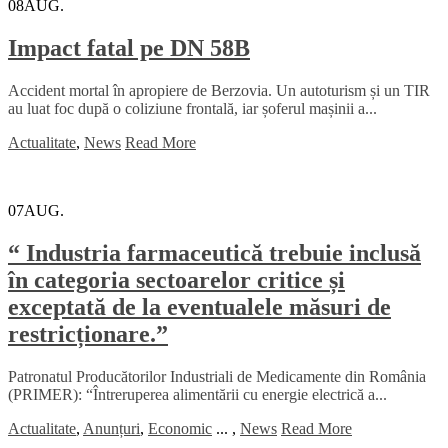
08
AUG.
Impact fatal pe DN 58B
Accident mortal în apropiere de Berzovia. Un autoturism și un TIR
au luat foc după o coliziune frontală, iar șoferul mașinii a...
Actualitate
,
News
Read More
07
AUG.
“ Industria farmaceutică trebuie inclusă
în categoria sectoarelor critice și
exceptată de la eventualele măsuri de
restricționare.”
Patronatul Producătorilor Industriali de Medicamente din România
(PRIMER): “Întreruperea alimentării cu energie electrică a...
Actualitate
,
Anunțuri
,
Economic
...
,
News
Read More