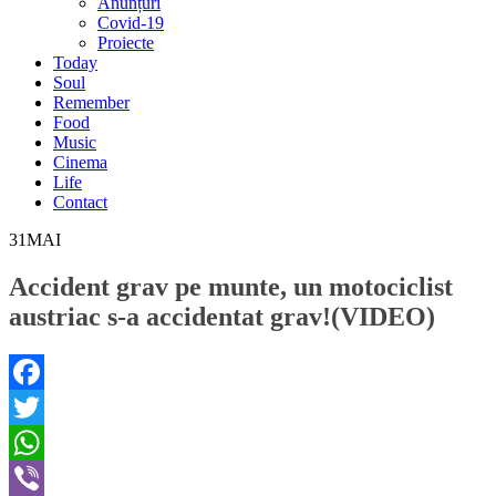
Anunțuri
Covid-19
Proiecte
Today
Soul
Remember
Food
Music
Cinema
Life
Contact
31
MAI
Accident grav pe munte, un motociclist
austriac s-a accidentat grav!(VIDEO)
Facebook
Twitter
WhatsApp