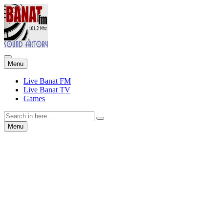
Skip
Menu
to
content
Live Banat FM
Live Banat TV
Games
Search
for:
Skip
Menu
to
content