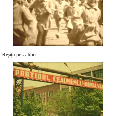
Reșița pe… film