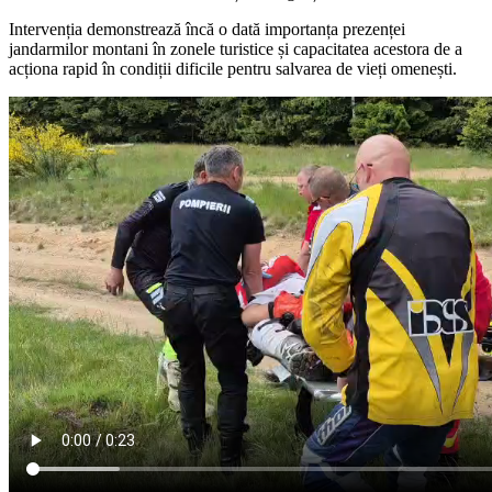
Intervenția demonstrează încă o dată importanța prezenței
jandarmilor montani în zonele turistice și capacitatea acestora de a
acționa rapid în condiții dificile pentru salvarea de vieți omenești.