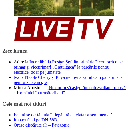
Zice lumea
Adire
la
Incredibil la Reșița: Șef din primărie îi contrazice pe
primar și viceprimar! „Gratuitatea” la parcările pentru
electrice, doar pe jumătate
tv2
la
Nicole Cherry și Puya ne invită să ridicăm paharul sus
pentru zilele negre
Mircea Apostol
la
„Ne dorim să asigurăm o dezvoltare robustă
a României în următorii ani”
Cele mai noi titluri
Feli ni se destăinuia în legătură cu viața sa sentimentală
Impact fatal pe DN 58B
Oraşe dispărute (I) – Patagonia