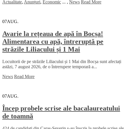
Actualitate
,
Anunțuri
,
Economic
...
,
News
Read More
07
AUG.
Avarie la rețeaua de apă în Bocșa!
Alimentarea cu apă, întreruptă pe
străzile Liliacului și 1 Mai
Locuitorii de pe străzile Liliacului și 1 Mai din Bocșa sunt afectați
astăzi, 7 august 2026, de o întrerupere temporară a...
News
Read More
07
AUG.
Încep probele scrise ale bacalaureatului
de toamnă
424 de candidați din Caraș-Severin s-au înscris la probele scrise ale