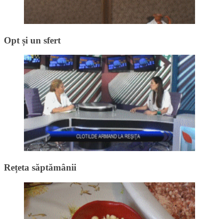
Opt și un sfert
Rețeta săptămânii