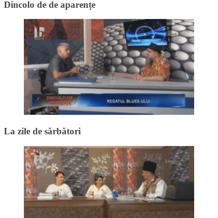
Dincolo de de aparențe
La zile de sărbători