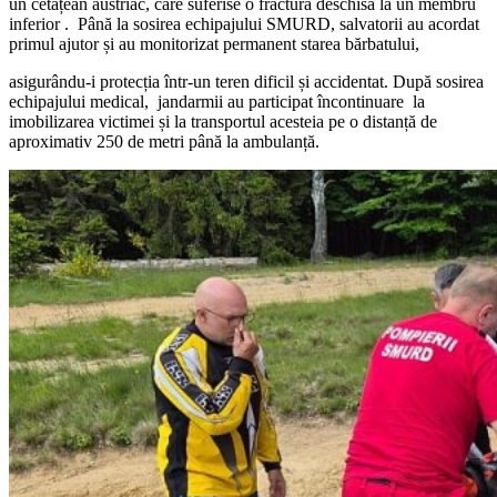
un cetățean austriac, care suferise o fractură deschisă la un membru
inferior . Până la sosirea echipajului SMURD, salvatorii au acordat
primul ajutor și au monitorizat permanent starea bărbatului,
asigurându-i protecția într-un teren dificil și accidentat. După sosirea
echipajului medical, jandarmii au participat încontinuare la
imobilizarea victimei și la transportul acesteia pe o distanță de
aproximativ 250 de metri până la ambulanță.