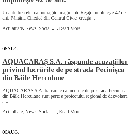
Una dintre cele mai îndrăgite imagini ale Reșiței împlinește 42 de
ani. Fântâna Cinetică din Centrul Civic, creația...
Actualitate
,
News
,
Social
...
,
Read More
06
AUG.
AQUACARAȘ S.A. răspunde acuzațiilor
privind lucrările de pe strada Pecinișca
din Băile Herculane
AQUACARAȘ S.A. transmite că lucrările de pe strada Pecinișca
din Băile Herculane sunt parte a proiectului regional de dezvoltare
a...
Actualitate
,
News
,
Social
...
,
Read More
06
AUG.