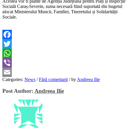
Acestea vor fi plătite de Agenția Județeană pentru Plăți și Inspecție
Socială Caraș-Severin, suma necesară fiind suportată din bugetul
alocat Ministerului Muncii, Familiei, Tineretului și Solidarității
Sociale.
Facebook
Twitter
WhatsApp
Viber
Categories:
News
/
Fără comentarii
/
by
Andreea Ilie
Email
Post Author:
Andreea Ilie