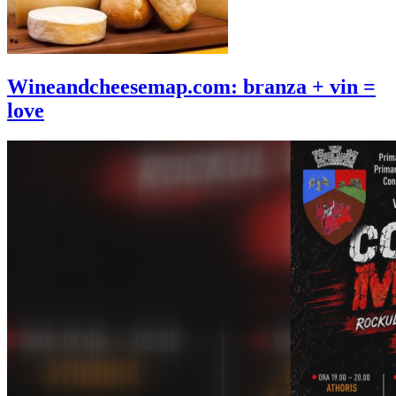
Wineandcheesemap.com: branza + vin =
love