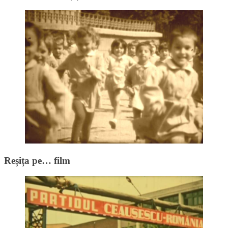
Reșița pe… film