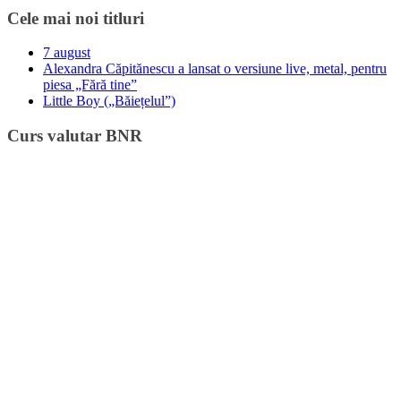
Cele mai noi titluri
7 august
Alexandra Căpitănescu a lansat o versiune live, metal, pentru
piesa „Fără tine”
Little Boy („Băiețelul”)
Curs valutar BNR