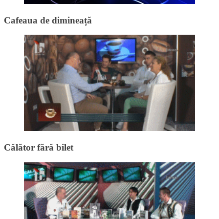
Cafeaua de dimineață
Călător fără bilet