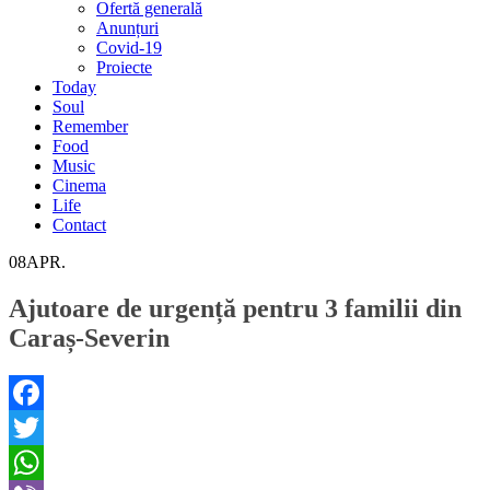
Ofertă generală
Anunțuri
Covid-19
Proiecte
Today
Soul
Remember
Food
Music
Cinema
Life
Contact
08
APR.
Ajutoare de urgență pentru 3 familii din
Caraș-Severin
Facebook
Twitter