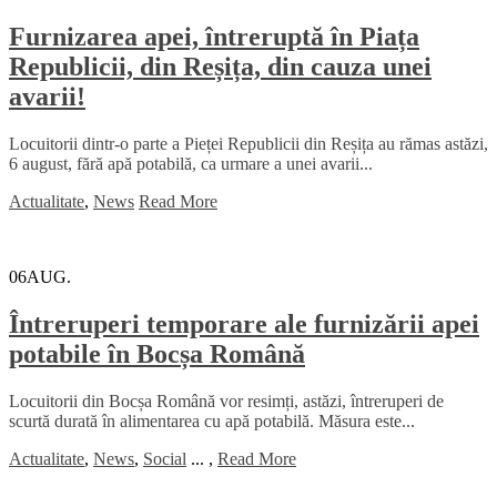
Furnizarea apei, întreruptă în Piața
Republicii, din Reșița, din cauza unei
avarii!
Locuitorii dintr-o parte a Pieței Republicii din Reșița au rămas astăzi,
6 august, fără apă potabilă, ca urmare a unei avarii...
Actualitate
,
News
Read More
06
AUG.
Întreruperi temporare ale furnizării apei
potabile în Bocșa Română
Locuitorii din Bocșa Română vor resimți, astăzi, întreruperi de
scurtă durată în alimentarea cu apă potabilă. Măsura este...
Actualitate
,
News
,
Social
...
,
Read More