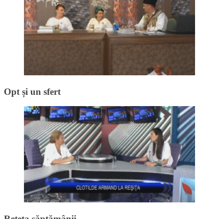
Opt și un sfert
Rețeta săptămânii