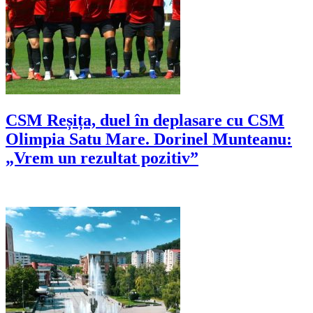
CSM Reșița, duel în deplasare cu CSM
Olimpia Satu Mare. Dorinel Munteanu:
„Vrem un rezultat pozitiv”