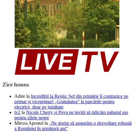
Zice lumea
Adire
la
Incredibil la Reșița: Șef din primărie îi contrazice pe
primar și viceprimar! „Gratuitatea” la parcările pentru
electrice, doar pe jumătate
tv2
la
Nicole Cherry și Puya ne invită să ridicăm paharul sus
pentru zilele negre
Mircea Apostol
la
„Ne dorim să asigurăm o dezvoltare robustă
a României în următorii ani”