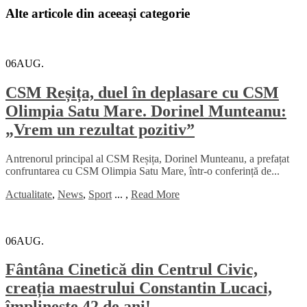
Alte articole din aceeași categorie
06
AUG.
CSM Reșița, duel în deplasare cu CSM
Olimpia Satu Mare. Dorinel Munteanu:
„Vrem un rezultat pozitiv”
Antrenorul principal al CSM Reșița, Dorinel Munteanu, a prefațat
confruntarea cu CSM Olimpia Satu Mare, într-o conferință de...
Actualitate
,
News
,
Sport
...
,
Read More
06
AUG.
Fântâna Cinetică din Centrul Civic,
creația maestrului Constantin Lucaci,
împlinește 42 de ani!