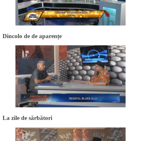
Dincolo de de aparențe
La zile de sărbători