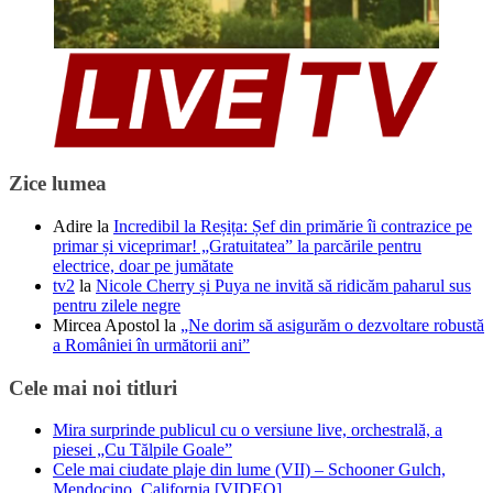
Zice lumea
Adire
la
Incredibil la Reșița: Șef din primărie îi contrazice pe
primar și viceprimar! „Gratuitatea” la parcările pentru
electrice, doar pe jumătate
tv2
la
Nicole Cherry și Puya ne invită să ridicăm paharul sus
pentru zilele negre
Mircea Apostol
la
„Ne dorim să asigurăm o dezvoltare robustă
a României în următorii ani”
Cele mai noi titluri
Mira surprinde publicul cu o versiune live, orchestrală, a
piesei „Cu Tălpile Goale”
Cele mai ciudate plaje din lume (VII) – Schooner Gulch,
Mendocino, California [VIDEO]