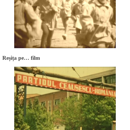
Reșița pe… film