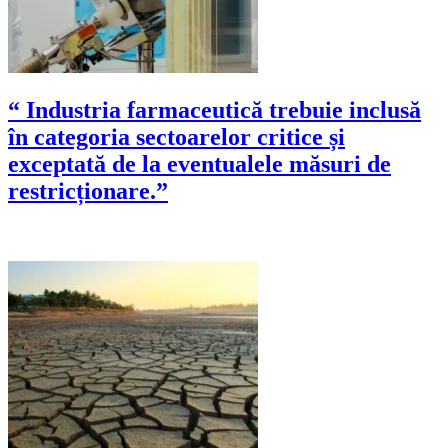
“ Industria farmaceutică trebuie inclusă
în categoria sectoarelor critice și
exceptată de la eventualele măsuri de
restricționare.”