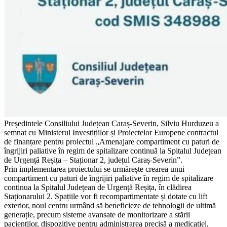
Președintele Consiliului Județean Caraș-Severin, Silviu Hurduzeu a
semnat cu Ministerul Investițiilor și Proiectelor Europene contractul
de finanțare pentru proiectul „Amenajare compartiment cu paturi de
îngrijiri paliative în regim de spitalizare continuă la Spitalul Județean
de Urgență Reșița – Staționar 2, județul Caraș-Severin”.
Prin implementarea proiectului se urmărește crearea unui
compartiment cu paturi de îngrijiri paliative în regim de spitalizare
continua la Spitalul Județean de Urgență Reșița, în clădirea
Staționarului 2. Spațiile vor fi recompartimentate și dotate cu lift
exterior, noul centru urmând să beneficieze de tehnologii de ultimă
generație, precum sisteme avansate de monitorizare a stării
pacienților, dispozitive pentru administrarea precisă a medicației,