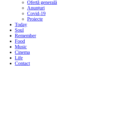
Ofertă generală
Anunțuri
Covid-19
Proiecte
Today
Soul
Remember
Food
Music
Cinema
Life
Contact