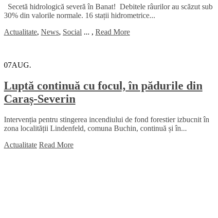
Secetă hidrologică severă în Banat! Debitele râurilor au scăzut sub
30% din valorile normale. 16 stații hidrometrice...
Actualitate
,
News
,
Social
...
,
Read More
07
AUG.
Luptă continuă cu focul, în pădurile din
Caraș-Severin
Intervenția pentru stingerea incendiului de fond forestier izbucnit în
zona localității Lindenfeld, comuna Buchin, continuă și în...
Actualitate
Read More