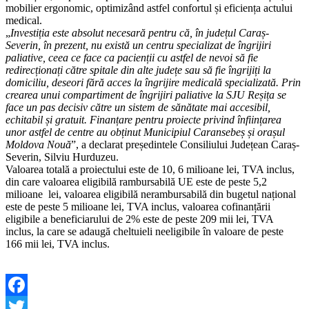
mobilier ergonomic, optimizând astfel confortul și eficiența actului
medical.
„
Investiția este absolut necesară pentru că, în județul Caraș-
Severin, în prezent, nu există un centru specializat de îngrijiri
paliative, ceea ce face ca pacienții cu astfel de nevoi să fie
redirecționați către spitale din alte județe sau să fie îngrijiți la
domiciliu, deseori fără acces la îngrijire medicală specializată. Prin
crearea unui compartiment de îngrijiri paliative la SJU Reșița se
face un pas decisiv către un sistem de sănătate mai accesibil,
echitabil și gratuit. Finanțare pentru proiecte privind înființarea
unor astfel de centre au obținut Municipiul Caransebeș și orașul
Moldova Nouă
”, a declarat președintele Consiliului Județean Caraș-
Severin, Silviu Hurduzeu.
Valoarea totală a proiectului este de 10, 6 milioane lei, TVA inclus,
din care valoarea eligibilă rambursabilă UE este de peste 5,2
milioane lei, valoarea eligibilă nerambursabilă din bugetul național
este de peste 5 milioane lei, TVA inclus, valoarea cofinanțării
eligibile a beneficiarului de 2% este de peste 209 mii lei, TVA
inclus, la care se adaugă cheltuieli neeligibile în valoare de peste
166 mii lei, TVA inclus.
Facebook