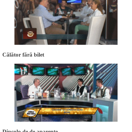
Călător fără bilet
Dincolo de de aparențe