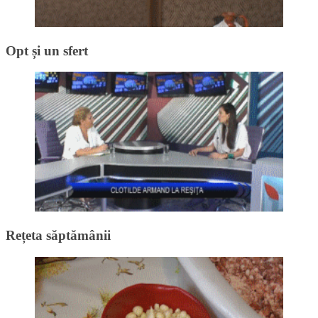
Opt și un sfert
Rețeta săptămânii