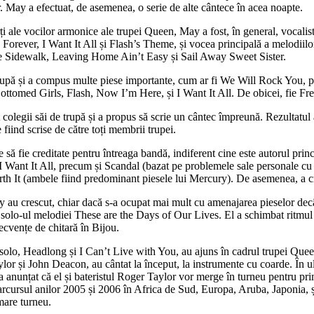
. May a efectuat, de asemenea, o serie de alte cântece în acea noapte.
i ale vocilor armonice ale trupei Queen, May a fost, în general, vocalist 
Forever, I Want It All și Flash’s Theme, și vocea principală a melodi
 Sidewalk, Leaving Home Ain’t Easy și Sail Away Sweet Sister.
u trupă și a compus multe piese importante, cum ar fi We Will Rock Yo
omed Girls, Flash, Now I’m Here, și I Want It All. De obicei, fie Fredd
colegii săi de trupă și a propus să scrie un cântec împreună. Rezultatu
fiind scrise de către toți membrii trupei.
 fie creditate pentru întreaga bandă, indiferent cine este autorul princip
Want It All, precum și Scandal (bazat pe problemele sale personale cu pr
 Worth It (ambele fiind predominant piesele lui Mercury). De asemenea, a 
y au crescut, chiar dacă s-a ocupat mai mult cu amenajarea pieselor decât 
olo-ul melodiei These are the Days of Our Lives. El a schimbat ritmul ș
cvențe de chitară în Bijou.
lo, Headlong și I Can’t Live with You, au ajuns în cadrul trupei Quee
Taylor și John Deacon, au cântat la început, la instrumente cu coarde. În 
l a anunțat că el și bateristul Roger Taylor vor merge în turneu pentru 
rcursul anilor 2005 și 2006 în Africa de Sud, Europa, Aruba, Japonia, 
mare turneu.