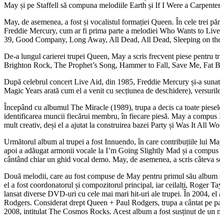
May și pe Staffell să compuna melodiile Earth și If I Were a Carpenter
May, de asemenea, a fost și vocalistul formației Queen. În cele trei părț
Freddie Mercury, cum ar fi prima parte a melodiei Who Wants to Live 
39, Good Company, Long Away, All Dead, All Dead, Sleeping on the
De-a lungul carierei trupei Queen, May a scris frecvent piese pentr
Brighton Rock, The Prophet’s Song, Hammer to Fall, Save Me, Fat Bott
După celebrul concert Live Aid, din 1985, Freddie Mercury și-a sunat 
Magic Years arată cum el a venit cu secțiunea de deschidere), versurile 
Începând cu albumul The Miracle (1989), trupa a decis ca toate piesele să
identificarea muncii fiecărui membru, în fiecare piesă. May a compus I 
mult creativ, deși el a ajutat la construirea bazei Party și Was It All
Următorul album al trupei a fost Innuendo, în care contribuțiile lui Ma
apoi a adăugat armonii vocale la I’m Going Slightly Mad și a compus s
cântând chiar un ghid vocal demo. May, de asemenea, a scris câteva se
Două melodii, care au fost compuse de May pentru primul său album so
el a fost coordonatorul și compozitorul principal, iar ceilalți, Roger 
lansat diverse DVD-uri cu cele mai mari hit-uri ale trupei. În 2004, e
Rodgers. Considerat drept Queen + Paul Rodgers, trupa a cântat pe pa
2008, intitulat The Cosmos Rocks. Acest album a fost susținut de un 