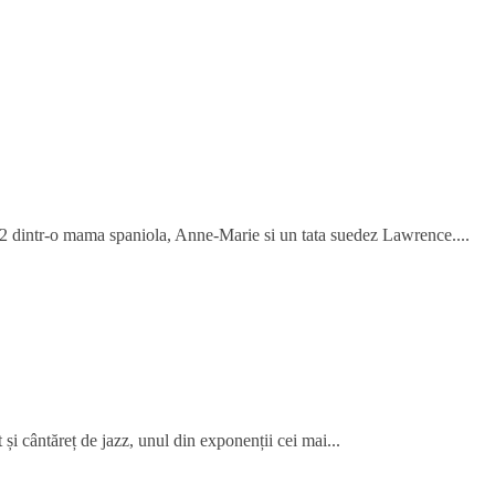
72 dintr-o mama spaniola, Anne-Marie si un tata suedez Lawrence....
i cântăreț de jazz, unul din exponenții cei mai...