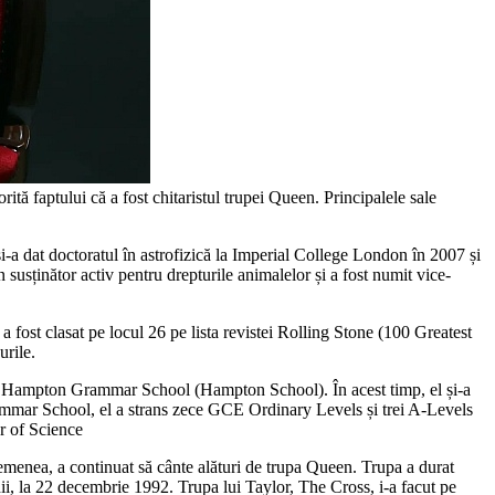
tă faptului că a fost chitaristul trupei Queen. Principalele sale
i-a dat doctoratul în astrofizică la Imperial College London în 2007 și
susținător activ pentru drepturile animalelor și a fost numit vice-
a fost clasat pe locul 26 pe lista revistei Rolling Stone (100 Greatest
urile.
mită Hampton Grammar School (Hampton School). În acest timp, el și-a
ammar School, el a strans zece GCE Ordinary Levels și trei A-Levels
or of Science
asemenea, a continuat să cânte alături de trupa Queen. Trupa a durat
ii, la 22 decembrie 1992. Trupa lui Taylor, The Cross, i-a facut pe