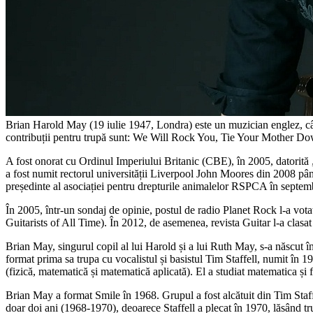
Brian Harold May (19 iulie 1947, Londra) este un muzician englez, cântăr
contribuții pentru trupă sunt: We Will Rock You, Tie Your Mother Do
A fost onorat cu Ordinul Imperiului Britanic (CBE), în 2005, datorită „
a fost numit rectorul universității Liverpool John Moores din 2008 până
președinte al asociației pentru drepturile animalelor RSPCA în septem
În 2005, într-un sondaj de opinie, postul de radio Planet Rock l-a votat
Guitarists of All Time). În 2012, de asemenea, revista Guitar l-a clasat
Brian May, singurul copil al lui Harold și a lui Ruth May, s-a născut
format prima sa trupa cu vocalistul și basistul Tim Staffell, numit 
(fizică, matematică și matematică aplicată). El a studiat matematica ș
Brian May a format Smile în 1968. Grupul a fost alcătuit din Tim Staffel
doar doi ani (1968-1970), deoarece Staffell a plecat în 1970, lăsând t