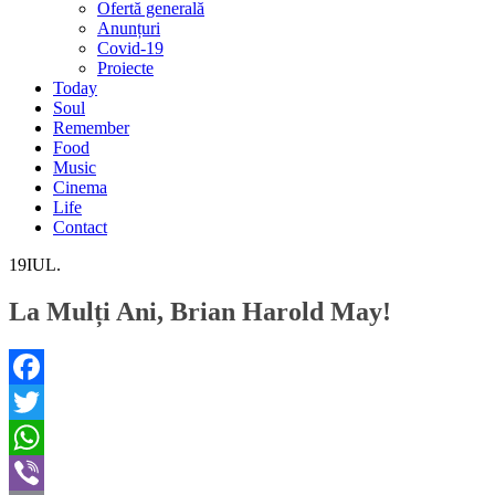
Ofertă generală
Anunțuri
Covid-19
Proiecte
Today
Soul
Remember
Food
Music
Cinema
Life
Contact
19
IUL.
La Mulți Ani, Brian Harold May!
Facebook
Twitter
WhatsApp