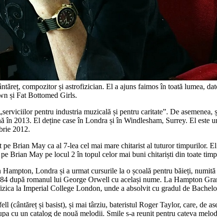
eț, compozitor și astrofizician. El a ajuns faimos în toată lumea, datori
wn și Fat Bottomed Girls.
serviciilor pentru industria muzicală și pentru caritate”. De asemenea, ș
 în 2013. El deține case în Londra și în Windlesham, Surrey. El este un 
brie 2012.
 pe Brian May ca al 7-lea cel mai mare chitarist al tuturor timpurilor. El 
 pe Brian May pe locul 2 în topul celor mai buni chitariști din toate timp
 în Hampton, Londra și a urmat cursurile la o școală pentru băieți, nu
în 1984 după romanul lui George Orwell cu același nume. La Hampton Gr
i fizica la Imperial College London, unde a absolvit cu gradul de Bachel
l (cântăreț și basist), și mai târziu, bateristul Roger Taylor, care, de 
rupa cu un catalog de nouă melodii. Smile s-a reunit pentru cateva melod