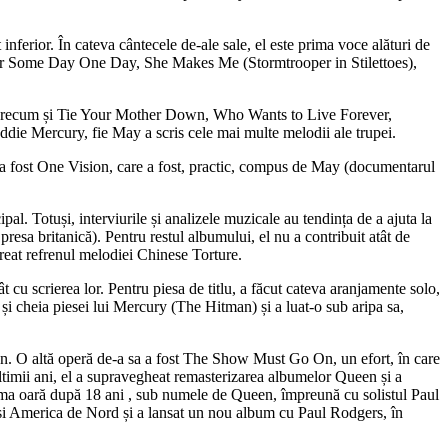
inferior. În cateva cântecele de-ale sale, el este prima voce alături de
ilor Some Day One Day, She Makes Me (Stormtrooper in Stilettoes),
u, precum și Tie Your Mother Down, Who Wants to Live Forever,
ie Mercury, fie May a scris cele mai multe melodii ale trupei.
l a fost One Vision, care a fost, practic, compus de May (documentarul
al. Totuși, interviurile și analizele muzicale au tendința de a ajuta la
esa britanică). Pentru restul albumului, el nu a contribuit atât de
creat refrenul melodiei Chinese Torture.
cu scrierea lor. Pentru piesa de titlu, a făcut cateva aranjamente solo,
i cheia piesei lui Mercury (The Hitman) și a luat-o sub aripa sa,
n. O altă operă de-a sa a fost The Show Must Go On, un efort, în care
ultimii ani, el a supravegheat remasterizarea albumelor Queen și a
prima oară după 18 ani , sub numele de Queen, împreună cu solistul Paul
și America de Nord și a lansat un nou album cu Paul Rodgers, în