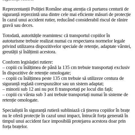
Reprezentanții Poliției Române atrag atenția că purtarea centurii de
siguranță reprezintă una dintre cele mai eficiente măsuri de protecție
în cazul unui accident rutier, reducând considerabil riscul de rănire
gravă sau deces.
Totodată, autoritățile reamintesc că transportul copiilor în
autoturisme trebuie realizat numai cu respectarea normelor legale
privind utilizarea dispozitivelor speciale de retenție, adaptate vârstei,
greutății și înălțimii acestora.
Conform legislației rutiere:
– copiii cu înălțimea de până la 135 cm trebuie transportați exclusiv
în dispozitive de retenție omologate;
– copiii cu înălțimea peste 135 cm trebuie să utilizeze centura de
siguranță reglată corespunzător sau un sistem adaptat;
– minorii sub 12 ani nu pot fi transportați pe locul din față;
– copiii cu vârsta sub 3 ani trebuie transportați numai în sisteme de
retenție omologate.
Specialiștii în siguranță rutieră subliniază că ținerea copiilor în brațe
nu le oferă protecție în cazul unui impact, întrucât forța generată în
timpul unui accident face imposibilă protejarea acestora doar prin
forța brațelor.