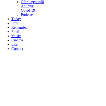
Ofertă generală
Anunțuri
Covid-19
Proiecte
Today
Soul
Remember
Food
Music
Cinema
Life
Contact