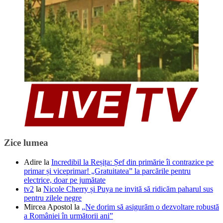
Zice lumea
Adire
la
Incredibil la Reșița: Șef din primărie îi contrazice pe
primar și viceprimar! „Gratuitatea” la parcările pentru
electrice, doar pe jumătate
tv2
la
Nicole Cherry și Puya ne invită să ridicăm paharul sus
pentru zilele negre
Mircea Apostol
la
„Ne dorim să asigurăm o dezvoltare robustă
a României în următorii ani”