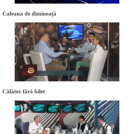
Cafeaua de dimineață
Călător fără bilet