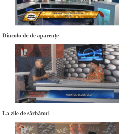
Dincolo de de aparențe
La zile de sărbători