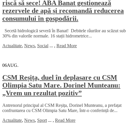
riscă să sece! ABA Banat gestionează
rezervele de apă și recomandă reducerea
consumului în gospodării.
Secetă hidrologică severă în Banat! Debitele râurilor au scăzut sub
30% din valorile normale. 16 stații hidrometrice...
Actualitate
,
News
,
Social
...
,
Read More
06
AUG.
CSM Reșița, duel în deplasare cu CSM
Olimpia Satu Mare. Dorinel Munteanu:
„Vrem un rezultat pozitiv”
Antrenorul principal al CSM Reșița, Dorinel Munteanu, a prefațat
confruntarea cu CSM Olimpia Satu Mare, într-o conferință de...
Actualitate
,
News
,
Sport
...
,
Read More