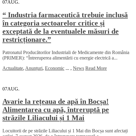
07
AUG.
“ Industria farmaceutică trebuie inclusă
în categoria sectoarelor critice și
exceptată de la eventualele măsuri de
restricționare.”
Patronatul Producătorilor Industriali de Medicamente din România
(PRIMER): “Întreruperea alimentării cu energie electrică a...
Actualitate
,
Anunțuri
,
Economic
...
,
News
Read More
07
AUG.
Avarie la rețeaua de apă în Bocșa!
Alimentarea cu apă, întreruptă pe
străzile Liliacului și 1 Mai
Locuitorii de pe străzile Liliacului și 1 Mai din Bocșa sunt afectați