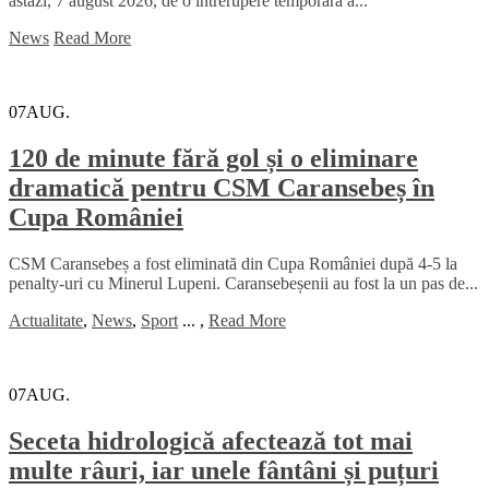
astăzi, 7 august 2026, de o întrerupere temporară a...
News
Read More
07
AUG.
120 de minute fără gol și o eliminare
dramatică pentru CSM Caransebeș în
Cupa României
CSM Caransebeș a fost eliminată din Cupa României după 4-5 la
penalty-uri cu Minerul Lupeni. Caransebeșenii au fost la un pas de...
Actualitate
,
News
,
Sport
...
,
Read More
07
AUG.
Seceta hidrologică afectează tot mai
multe râuri, iar unele fântâni și puțuri