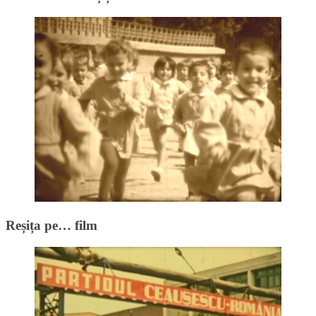
Reșița pe… film