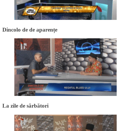
Dincolo de de aparențe
La zile de sărbători