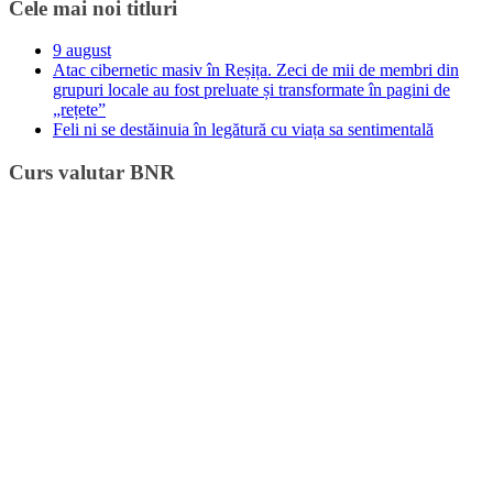
Cele mai noi titluri
9 august
Atac cibernetic masiv în Reșița. Zeci de mii de membri din
grupuri locale au fost preluate și transformate în pagini de
„rețete”
Feli ni se destăinuia în legătură cu viața sa sentimentală
Curs valutar BNR