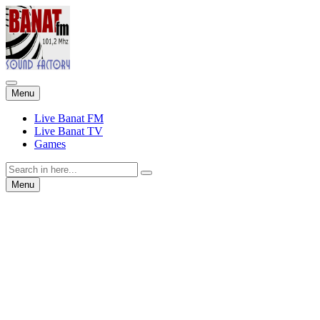
Skip
Menu
to
content
Live Banat FM
Live Banat TV
Games
Search
for:
Skip
Menu
to
content