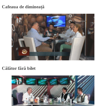
Cafeaua de dimineață
Călător fără bilet