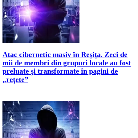
Atac cibernetic masiv în Reșița. Zeci de
mii de membri din grupuri locale au fost
preluate și transformate în pagini de
„rețete”