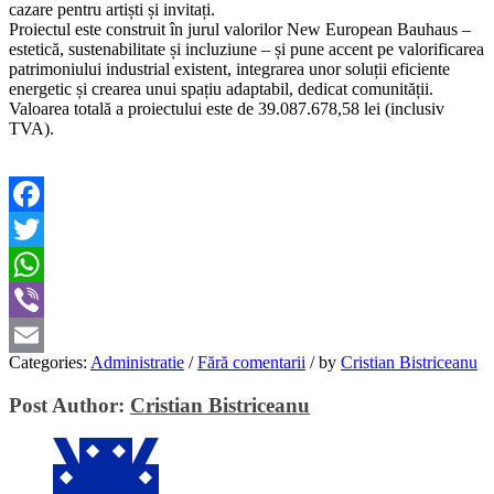
cazare pentru artiști și invitați.
Proiectul este construit în jurul valorilor New European Bauhaus –
estetică, sustenabilitate și incluziune – și pune accent pe valorificarea
patrimoniului industrial existent, integrarea unor soluții eficiente
energetic și crearea unui spațiu adaptabil, dedicat comunității.
Valoarea totală a proiectului este de 39.087.678,58 lei (inclusiv
TVA).
Facebook
Twitter
WhatsApp
Viber
Categories:
Administratie
/
Fără comentarii
/
by
Cristian Bistriceanu
Email
Post Author:
Cristian Bistriceanu