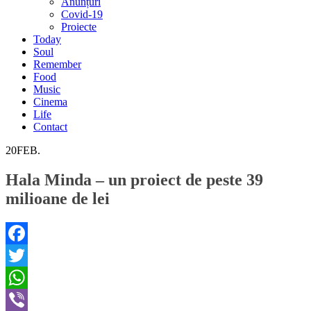
Anunțuri
Covid-19
Proiecte
Today
Soul
Remember
Food
Music
Cinema
Life
Contact
20
FEB.
Hala Minda – un proiect de peste 39
milioane de lei
Facebook
Twitter
WhatsApp