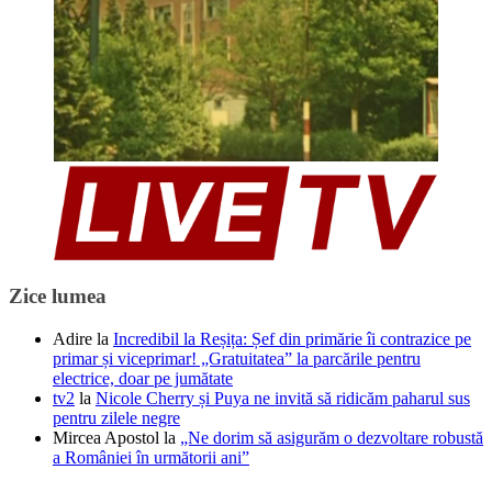
Zice lumea
Adire
la
Incredibil la Reșița: Șef din primărie îi contrazice pe
primar și viceprimar! „Gratuitatea” la parcările pentru
electrice, doar pe jumătate
tv2
la
Nicole Cherry și Puya ne invită să ridicăm paharul sus
pentru zilele negre
Mircea Apostol
la
„Ne dorim să asigurăm o dezvoltare robustă
a României în următorii ani”