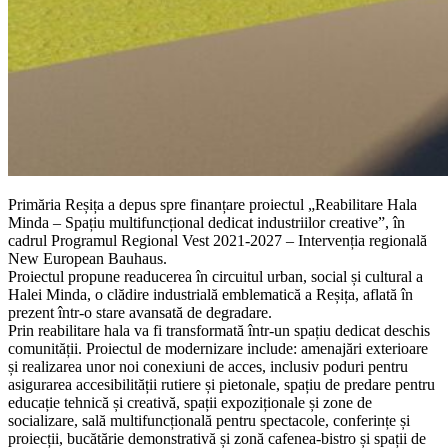
Primăria Reșița a depus spre finanțare proiectul „Reabilitare Hala
Minda – Spațiu multifuncțional dedicat industriilor creative”, în
cadrul Programul Regional Vest 2021-2027 – Intervenția regională
New European Bauhaus.
Proiectul propune readucerea în circuitul urban, social și cultural a
Halei Minda, o clădire industrială emblematică a Reșița, aflată în
prezent într-o stare avansată de degradare.
Prin reabilitare hala va fi transformată într-un spațiu dedicat deschis
comunității. Proiectul de modernizare include: amenajări exterioare
și realizarea unor noi conexiuni de acces, inclusiv poduri pentru
asigurarea accesibilității rutiere și pietonale, spațiu de predare pentru
educație tehnică și creativă, spații expoziționale și zone de
socializare, sală multifuncțională pentru spectacole, conferințe și
proiecții, bucătărie demonstrativă și zonă cafenea-bistro și spații de