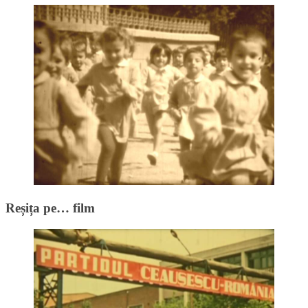
Reșița pe… film