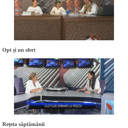
Opt și un sfert
Rețeta săptămânii