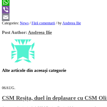
Twitter
WhatsApp
Viber
Categories:
News
/
Fără comentarii
/
by
Andreea Ilie
Email
Post Author:
Andreea Ilie
Alte articole din aceeași categorie
06
AUG.
CSM Reșița, duel în deplasare cu CSM Oli