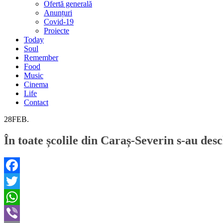
Ofertă generală
Anunțuri
Covid-19
Proiecte
Today
Soul
Remember
Food
Music
Cinema
Life
Contact
28
FEB.
În toate școlile din Caraș-Severin s-au des
Facebook
Twitter
WhatsApp