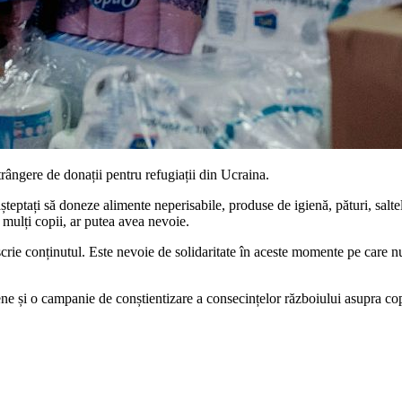
rângere de donații pentru refugiații din Ucraina.
șteptați să doneze alimente neperisabile, produse de igienă, pături, saltel
 mulți copii, ar putea avea nevoie.
scrie conținutul. Este nevoie de solidaritate în aceste momente pe care nu
ne și o campanie de conștientizare a consecințelor războiului asupra cop