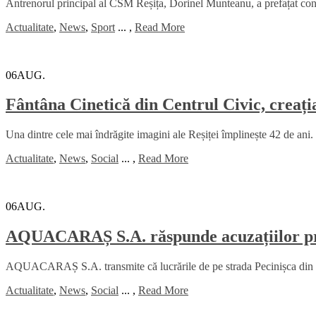
Antrenorul principal al CSM Reșița, Dorinel Munteanu, a prefațat con
Actualitate
,
News
,
Sport
...
,
Read More
06
AUG.
Fântâna Cinetică din Centrul Civic, creați
Una dintre cele mai îndrăgite imagini ale Reșiței împlinește 42 de ani. 
Actualitate
,
News
,
Social
...
,
Read More
06
AUG.
AQUACARAȘ S.A. răspunde acuzațiilor priv
AQUACARAȘ S.A. transmite că lucrările de pe strada Pecinișca din Băi
Actualitate
,
News
,
Social
...
,
Read More