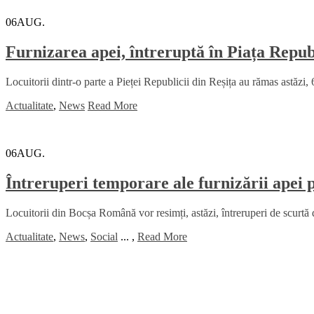
06
AUG.
Furnizarea apei, întreruptă în Piața Republ
Locuitorii dintr-o parte a Pieței Republicii din Reșița au rămas astăzi, 
Actualitate
,
News
Read More
06
AUG.
Întreruperi temporare ale furnizării apei
Locuitorii din Bocșa Română vor resimți, astăzi, întreruperi de scurtă 
Actualitate
,
News
,
Social
...
,
Read More