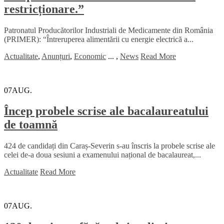
restricționare.”
Patronatul Producătorilor Industriali de Medicamente din România
(PRIMER): “Întreruperea alimentării cu energie electrică a...
Actualitate
,
Anunțuri
,
Economic
...
,
News
Read More
07
AUG.
Încep probele scrise ale bacalaureatului
de toamnă
424 de candidați din Caraș-Severin s-au înscris la probele scrise ale
celei de-a doua sesiuni a examenului național de bacalaureat,...
Actualitate
Read More
07
AUG.