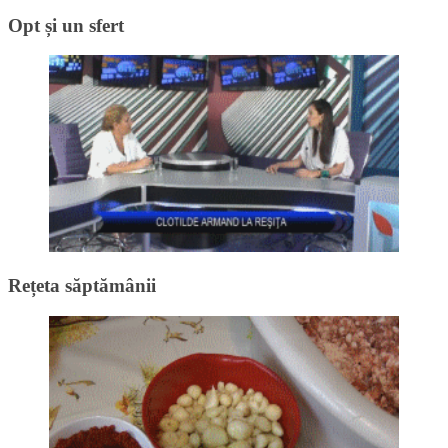
Opt și un sfert
Rețeta săptămânii