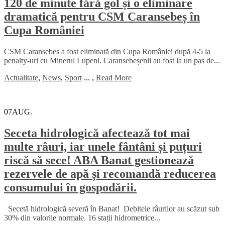
120 de minute fără gol și o eliminare
dramatică pentru CSM Caransebeș în
Cupa României
CSM Caransebeș a fost eliminată din Cupa României după 4-5 la
penalty-uri cu Minerul Lupeni. Caransebeșenii au fost la un pas de...
Actualitate
,
News
,
Sport
...
,
Read More
07
AUG.
Seceta hidrologică afectează tot mai
multe râuri, iar unele fântâni și puțuri
riscă să sece! ABA Banat gestionează
rezervele de apă și recomandă reducerea
consumului în gospodării.
Secetă hidrologică severă în Banat! Debitele râurilor au scăzut sub
30% din valorile normale. 16 stații hidrometrice...