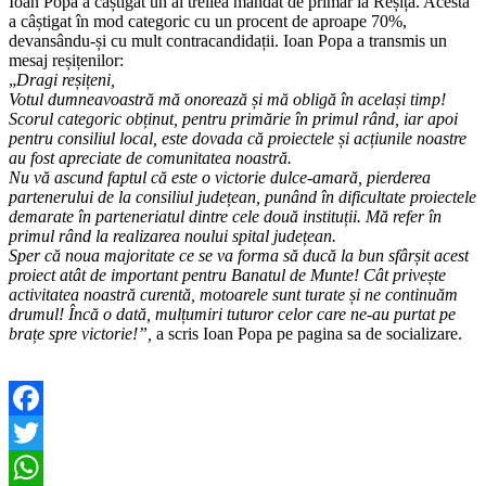
Ioan Popa a câștigat un al treilea mandat de primar la Reșița. Acesta
a câștigat în mod categoric cu un procent de aproape 70%,
devansându-și cu mult contracandidații. Ioan Popa a transmis un
mesaj reșițenilor:
„
Dragi reșițeni,
Votul dumneavoastră mă onorează și mă obligă în același timp!
Scorul categoric obținut, pentru primărie în primul rând, iar apoi
pentru consiliul local, este dovada că proiectele și acțiunile noastre
au fost apreciate de comunitatea noastră.
Nu vă ascund faptul că este o victorie dulce-amară, pierderea
partenerului de la consiliul județean, punând în dificultate proiectele
demarate în parteneriatul dintre cele două instituții. Mă refer în
primul rând la realizarea noului spital județean.
Sper că noua majoritate ce se va forma să ducă la bun sfârșit acest
proiect atât de important pentru Banatul de Munte! Cât privește
activitatea noastră curentă, motoarele sunt turate și ne continuăm
drumul! Încă o dată, mulțumiri tuturor celor care ne-au purtat pe
brațe spre victorie!”,
a scris Ioan Popa pe pagina sa de socializare.
Facebook
Twitter