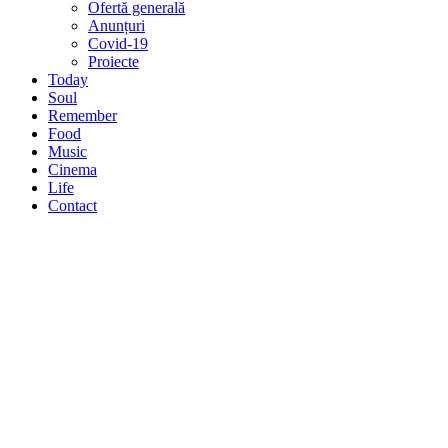
Ofertă generală
Anunțuri
Covid-19
Proiecte
Today
Soul
Remember
Food
Music
Cinema
Life
Contact