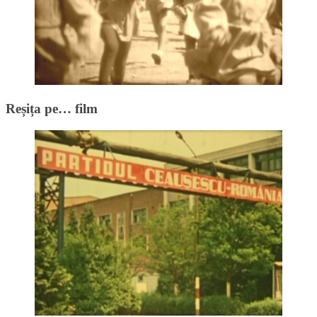
Reșița pe… film