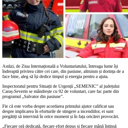
Astăzi, de Ziua Internațională a Voluntariatului, întreaga lume își
îndreaptă privirea către cei care, din pasiune, altruism și dorința de a
face bine, aleg să își dedice timpul și energia pentru a ajuta.
Inspectoratul pentru Situații de Urgență „SEMENIC” al județului
Caraș-Severin se mândrește cu 92 de voluntari, care fac parte din
programul „Salvator din pasiune”.
Fie că este vorba despre acordarea primului ajutor calificat sau
despre implicarea în eforturile de stingere a incendiilor, ei sunt
pregătiți să intervină în orice moment și în fața oricărei provocări.
„Fiecare oră dedicată, fiecare efort depus și fiecare mână întinsă