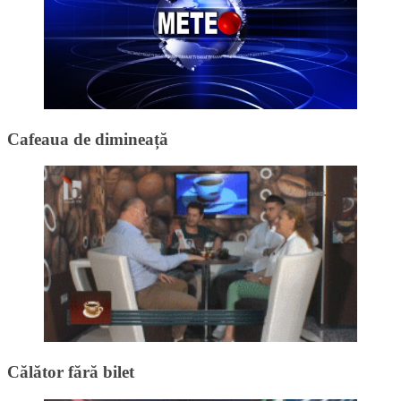
Cafeaua de dimineață
Călător fără bilet