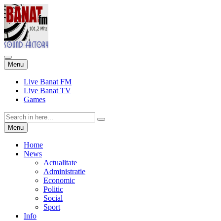
Skip
Menu
to
content
Live Banat FM
Live Banat TV
Games
Search
for:
Skip
Menu
to
content
Home
News
Actualitate
Administratie
Economic
Politic
Social
Sport
Info