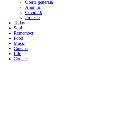
Ofertă generală
Anunțuri
Covid-19
Proiecte
Today
Soul
Remember
Food
Music
Cinema
Life
Contact