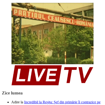
Zice lumea
Adire
la
Incredibil la Reșița: Șef din primărie îi contrazice pe