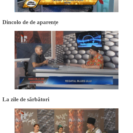
Dincolo de de aparențe
La zile de sărbători