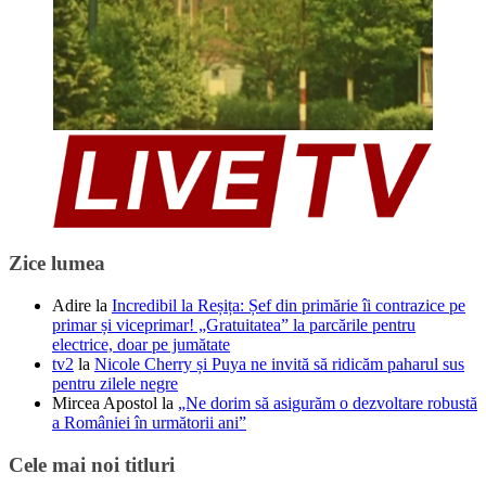
Zice lumea
Adire
la
Incredibil la Reșița: Șef din primărie îi contrazice pe
primar și viceprimar! „Gratuitatea” la parcările pentru
electrice, doar pe jumătate
tv2
la
Nicole Cherry și Puya ne invită să ridicăm paharul sus
pentru zilele negre
Mircea Apostol
la
„Ne dorim să asigurăm o dezvoltare robustă
a României în următorii ani”
Cele mai noi titluri