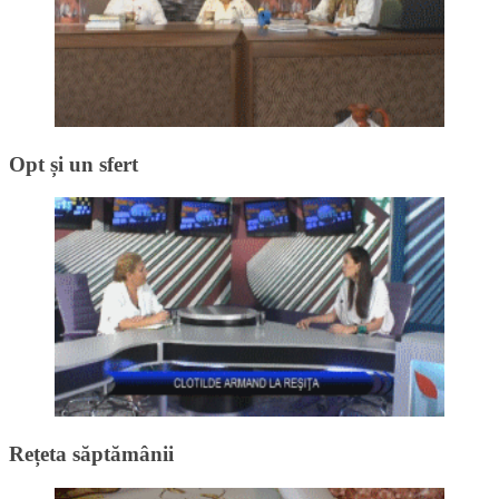
Opt și un sfert
Rețeta săptămânii