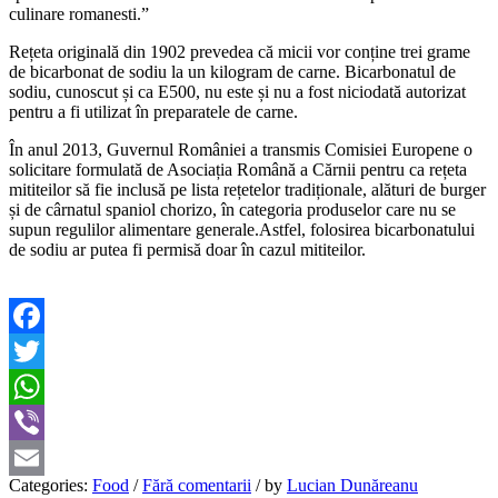
culinare romanesti.”
Rețeta originală din 1902 prevedea că micii vor conține trei grame
de bicarbonat de sodiu la un kilogram de carne. Bicarbonatul de
sodiu, cunoscut și ca E500, nu este și nu a fost niciodată autorizat
pentru a fi utilizat în preparatele de carne.
În anul 2013, Guvernul României a transmis Comisiei Europene o
solicitare formulată de Asociația Română a Cărnii pentru ca rețeta
mititeilor să fie inclusă pe lista rețetelor tradiționale, alături de burger
și de cârnatul spaniol chorizo, în categoria produselor care nu se
supun regulilor alimentare generale.Astfel, folosirea bicarbonatului
de sodiu ar putea fi permisă doar în cazul mititeilor.
Facebook
Twitter
WhatsApp
Viber
Categories:
Food
/
Fără comentarii
/
by
Lucian Dunăreanu
Email