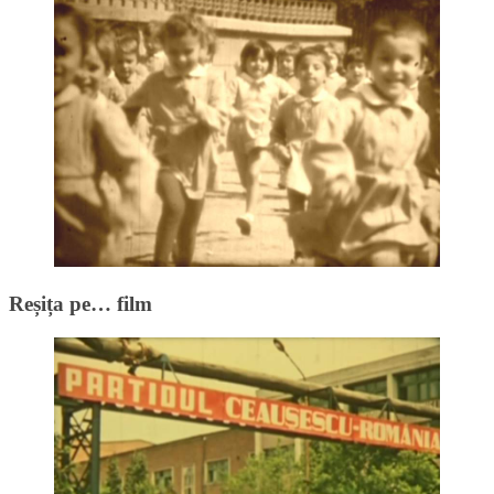
Reșița pe… film