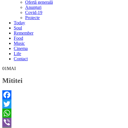
Ofertă generală
Anunțuri
Covid-19
Proiecte
Today
Soul
Remember
Food
Music
Cinema
Life
Contact
01
MAI
Mititei
Facebook
Twitter
WhatsApp