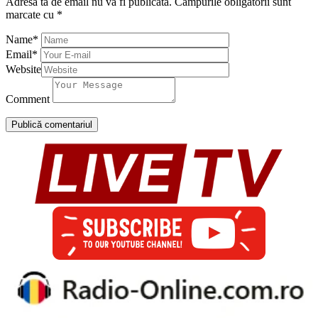
Adresa ta de email nu va fi publicată.
Câmpurile obligatorii sunt
marcate cu
*
Name
*
Email
*
Website
Comment