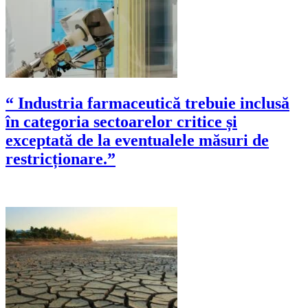
“ Industria farmaceutică trebuie inclusă
în categoria sectoarelor critice și
exceptată de la eventualele măsuri de
restricționare.”