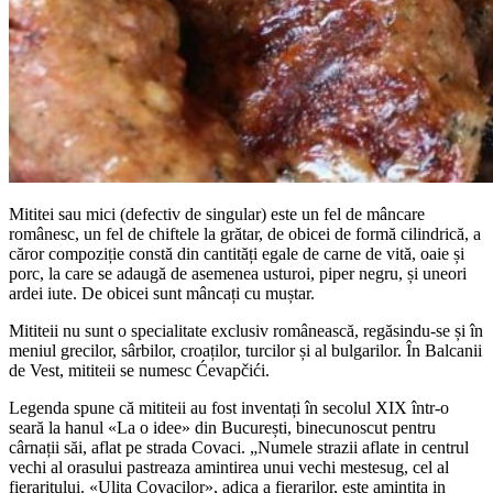
Mititei sau mici (defectiv de singular) este un fel de mâncare
românesc, un fel de chiftele la grătar, de obicei de formă cilindrică, a
căror compoziție constă din cantități egale de carne de vită, oaie și
porc, la care se adaugă de asemenea usturoi, piper negru, și uneori
ardei iute. De obicei sunt mâncați cu muștar.
Mititeii nu sunt o specialitate exclusiv românească, regăsindu-se și în
meniul grecilor, sârbilor, croaților, turcilor și al bulgarilor. În Balcanii
de Vest, mititeii se numesc Ćevapčići.
Legenda spune că mititeii au fost inventați în secolul XIX într-o
seară la hanul «La o idee» din București, binecunoscut pentru
cârnații săi, aflat pe strada Covaci. „Numele strazii aflate in centrul
vechi al orasului pastreaza amintirea unui vechi mestesug, cel al
fieraritului. «Ulita Covacilor», adica a fierarilor, este amintita in