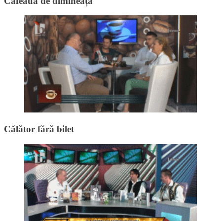
Cafeaua de dimineață
Călător fără bilet