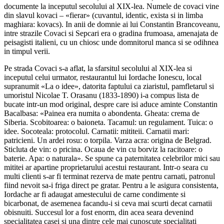
documente la inceputul secolului al XIX-lea. Numele de covaci vine
din slavul kovaci – «fierar» (cuvantul, identic, exista si in limba
maghiara: kovacs). In anii de domnie ai lui Constantin Brancoveanu,
intre strazile Covaci si Sepcari era o gradina frumoasa, amenajata de
peisagisti italieni, cu un chiosc unde domnitorul manca si se odihnea
in timpul verii.
Pe strada Covaci s-a aflat, la sfarsitul secolului al XIX-lea si
inceputul celui urmator, restaurantul lui Iordache Ionescu, local
supranumit «La o idee», datorita faptului ca ziaristul, pamfletarul si
umoristul Nicolae T. Orasanu (1833-1890) i-a compus lista de
bucate intr-un mod original, despre care isi aduce aminte Constantin
Bacalbasa: «Painea era numita o abondenta. Gheata: crema de
Siberia. Scobitoarea: o baioneta. Tacamul: un regulament. Tuica: o
idee. Socoteala: protocolul. Carnatii: mititeii. Carnatii mari:
patricieni. Un ardei rosu: o torpila. Varza acra: origina de Belgrad.
Sticluta de vin: o pricina. Ocaua de vin cu borviz la racitoare: o
baterie. Apa: o naturala». Se spune ca paternitatea celebrilor mici sau
mititei ar apartine proprietarului acestui restaurant. Intr-o seara cu
multi clienti s-ar fi terminat rezerva de mate pentru carnati, patronul
fiind nevoit sa-i friga direct pe gratar. Pentru a le asigura consistenta,
Iordache ar fi adaugat amestecului de carne condimente si
bicarbonat, de asemenea facandu-i si ceva mai scurti decat carnatii
obisnuiti. Succesul lor a fost enorm, din acea seara devenind
specialitatea casei si una dintre cele mai cunoscute specialitati