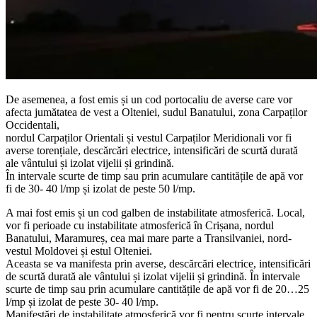
De asemenea, a fost emis și un cod portocaliu de averse care vor
afecta jumătatea de vest a Olteniei, sudul Banatului, zona Carpaților
Occidentali,
nordul Carpaților Orientali și vestul Carpaților Meridionali vor fi
averse torențiale, descărcări electrice, intensificări de scurtă durată
ale vântului și izolat vijelii și grindină.
În intervale scurte de timp sau prin acumulare cantitățile de apă vor
fi de 30- 40 l/mp și izolat de peste 50 l/mp.
A mai fost emis și un cod galben de instabilitate atmosferică. Local,
vor fi perioade cu instabilitate atmosferică în Crișana, nordul
Banatului, Maramureș, cea mai mare parte a Transilvaniei, nord-
vestul Moldovei și estul Olteniei.
Aceasta se va manifesta prin averse, descărcări electrice, intensificări
de scurtă durată ale vântului și izolat vijelii și grindină. În intervale
scurte de timp sau prin acumulare cantitățile de apă vor fi de 20…25
l/mp și izolat de peste 30- 40 l/mp.
Manifestări de instabilitate atmosferică vor fi pentru scurte intervale