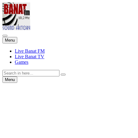
Skip
Menu
to
content
Live Banat FM
Live Banat TV
Games
Search
for:
Skip
Menu
to
content