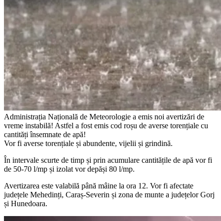
Administrația Națională de Meteorologie a emis noi avertizări de
vreme instabilă! Astfel a fost emis cod roșu de averse torențiale cu
cantități însemnate de apă!
Vor fi averse torențiale și abundente, vijelii și grindină.
În intervale scurte de timp și prin acumulare cantitățile de apă vor fi
de 50-70 l/mp și izolat vor depăși 80 l/mp.
Avertizarea este valabilă până mâine la ora 12. Vor fi afectate
județele Mehedinți, Caraș-Severin și zona de munte a județelor Gorj
și Hunedoara.