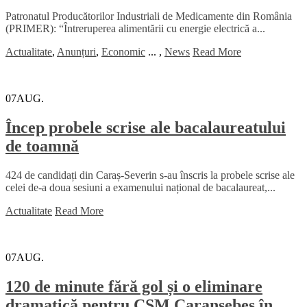
Patronatul Producătorilor Industriali de Medicamente din România
(PRIMER): “Întreruperea alimentării cu energie electrică a...
Actualitate
,
Anunțuri
,
Economic
...
,
News
Read More
07
AUG.
Încep probele scrise ale bacalaureatului
de toamnă
424 de candidați din Caraș-Severin s-au înscris la probele scrise ale
celei de-a doua sesiuni a examenului național de bacalaureat,...
Actualitate
Read More
07
AUG.
120 de minute fără gol și o eliminare
dramatică pentru CSM Caransebeș în