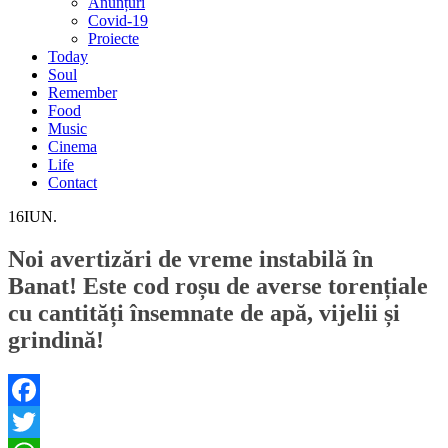
Anunțuri
Covid-19
Proiecte
Today
Soul
Remember
Food
Music
Cinema
Life
Contact
16
IUN.
Noi avertizări de vreme instabilă în
Banat! Este cod roșu de averse torențiale
cu cantități însemnate de apă, vijelii și
grindină!
Facebook