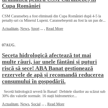
Cupa României
CSM Caransebeș a fost eliminată din Cupa României după 4-5 la
penalty-uri cu Minerul Lupeni. Caransebeșenii au fost la un pas de...
Actualitate
,
News
,
Sport
...
,
Read More
07
AUG.
Seceta hidrologică afectează tot mai
multe râuri, iar unele fântâni și puțuri
riscă să sece! ABA Banat gestionează
rezervele de apă și recomandă reducerea
consumului în gospodării.
Secetă hidrologică severă în Banat! Debitele râurilor au scăzut sub
30% din valorile normale. 16 stații hidrometrice...
Actualitate
,
News
,
Social
...
,
Read More