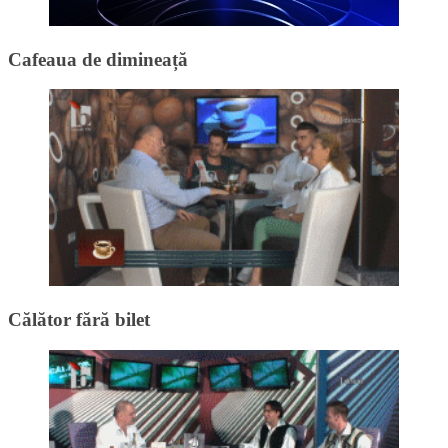
Cafeaua de dimineață
Călător fără bilet