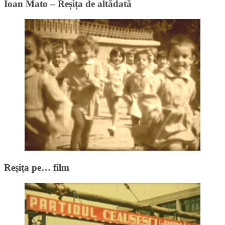
Ioan Mato – Reșița de altădată
Reșița pe… film