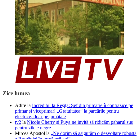
Zice lumea
Adire
la
Incredibil la Reșița: Șef din primărie îi contrazice pe
primar și viceprimar! „Gratuitatea” la parcările pentru
electrice, doar pe jumătate
tv2
la
Nicole Cherry și Puya ne invită să ridicăm paharul sus
pentru zilele negre
Mircea Apostol
la
„Ne dorim să asigurăm o dezvoltare robustă
a României în următorii ani”