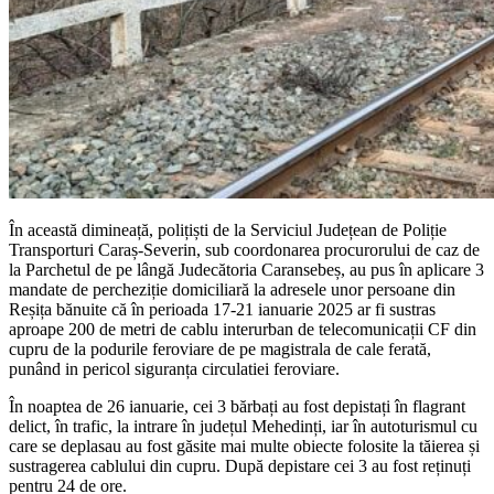
În această dimineață, polițiști de la Serviciul Județean de Poliție
Transporturi Caraș-Severin, sub coordonarea procurorului de caz de
la Parchetul de pe lângă Judecătoria Caransebeș, au pus în aplicare 3
mandate de percheziție domiciliară la adresele unor persoane din
Reșița bănuite că în perioada 17-21 ianuarie 2025 ar fi sustras
aproape 200 de metri de cablu interurban de telecomunicații CF din
cupru de la podurile feroviare de pe magistrala de cale ferată,
punând in pericol siguranța circulatiei feroviare.
În noaptea de 26 ianuarie, cei 3 bărbați au fost depistați în flagrant
delict, în trafic, la intrare în județul Mehedinți, iar în autoturismul cu
care se deplasau au fost găsite mai multe obiecte folosite la tăierea și
sustragerea cablului din cupru. După depistare cei 3 au fost reținuți
pentru 24 de ore.