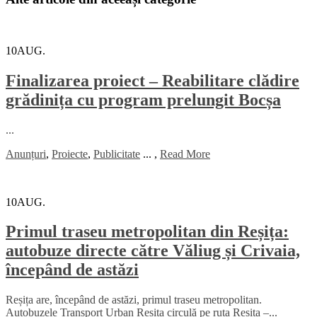
10
AUG.
Finalizarea proiect – Reabilitare clădire
grădinița cu program prelungit Bocșa
...
Anunțuri
,
Proiecte
,
Publicitate
...
,
Read More
10
AUG.
Primul traseu metropolitan din Reșița:
autobuze directe către Văliug și Crivaia,
începând de astăzi
Reșița are, începând de astăzi, primul traseu metropolitan.
Autobuzele Transport Urban Reșița circulă pe ruta Reșița –...