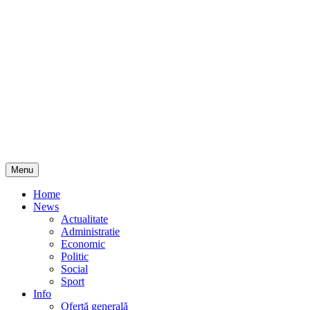
Skip
Menu
to
content
Home
News
Actualitate
Administratie
Economic
Politic
Social
Sport
Info
Ofertă generală