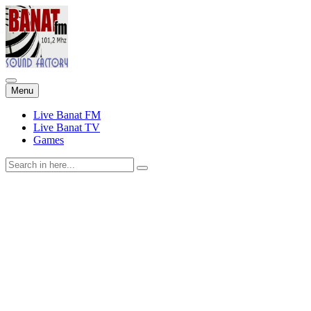
Skip
Menu
to
content
Live Banat FM
Live Banat TV
Games
Search
for: