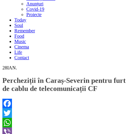
Anunțuri
Covid-19
Proiecte
Today
Soul
Remember
Food
Music
Cinema
Life
Contact
28
IAN.
Percheziții în Caraș-Severin pentru furt
de cablu de telecomunicații CF
Facebook
Twitter
WhatsApp