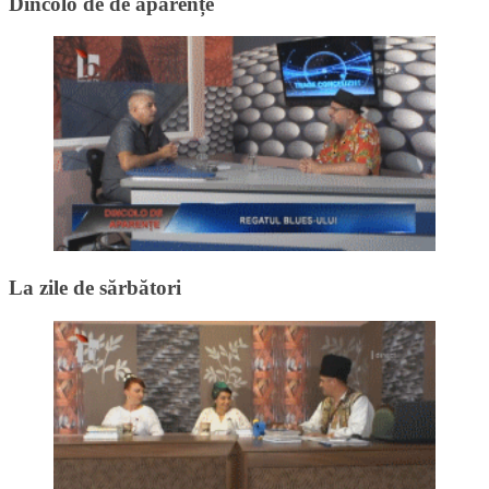
Dincolo de de aparențe
La zile de sărbători