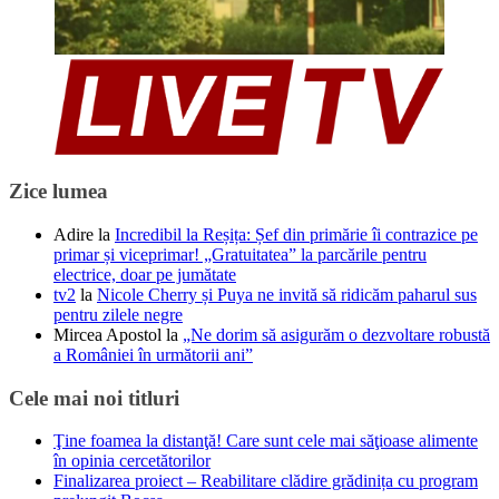
Zice lumea
Adire
la
Incredibil la Reșița: Șef din primărie îi contrazice pe
primar și viceprimar! „Gratuitatea” la parcările pentru
electrice, doar pe jumătate
tv2
la
Nicole Cherry și Puya ne invită să ridicăm paharul sus
pentru zilele negre
Mircea Apostol
la
„Ne dorim să asigurăm o dezvoltare robustă
a României în următorii ani”
Cele mai noi titluri
Ţine foamea la distanţă! Care sunt cele mai săţioase alimente
în opinia cercetătorilor
Finalizarea proiect – Reabilitare clădire grădinița cu program