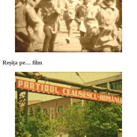
Reșița pe… film