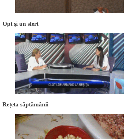
Opt și un sfert
Rețeta săptămânii