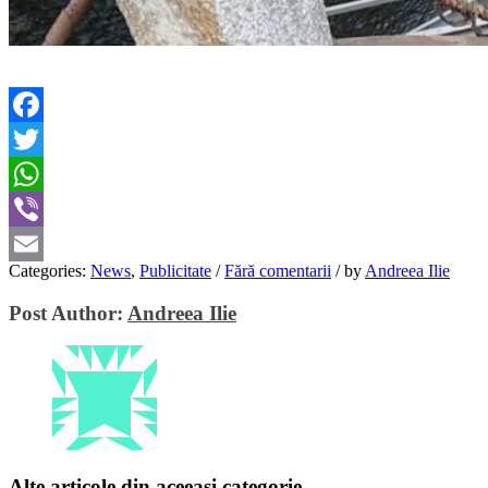
Facebook
Twitter
WhatsApp
Viber
Categories:
News
,
Publicitate
/
Fără comentarii
/
by
Andreea Ilie
Email
Post Author:
Andreea Ilie
Alte articole din aceeași categorie