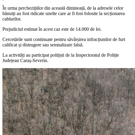
În urma perchezițiilor din această dimineață, de la adresele celor
bănuiți au fost ridicate unelte care ar fi fost folosite la secționarea
cablurilor.
Prejudiciul estimat în acest caz este de 14.000 de lei.
Cercetările sunt continuate pentru săvârșirea infracțiunilor de furt
calificat și distrugere sau semnalizare falsă.
La activități au participat polițiști de la Inspectoratul de Poliție
Județean Caraș-Severin.