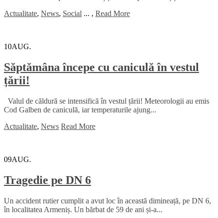
Actualitate
,
News
,
Social
...
,
Read More
10
AUG.
Săptămâna începe cu caniculă în vestul
țării!
Valul de căldură se intensifică în vestul țării! Meteorologii au emis
Cod Galben de caniculă, iar temperaturile ajung...
Actualitate
,
News
Read More
09
AUG.
Tragedie pe DN 6
Un accident rutier cumplit a avut loc în această dimineață, pe DN 6,
în localitatea Armeniș. Un bărbat de 59 de ani și-a...