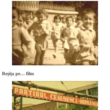
Reșița pe… film