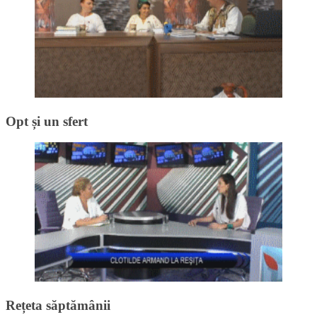
Opt și un sfert
Rețeta săptămânii