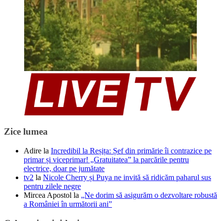
Zice lumea
Adire
la
Incredibil la Reșița: Șef din primărie îi contrazice pe
primar și viceprimar! „Gratuitatea” la parcările pentru
electrice, doar pe jumătate
tv2
la
Nicole Cherry și Puya ne invită să ridicăm paharul sus
pentru zilele negre
Mircea Apostol
la
„Ne dorim să asigurăm o dezvoltare robustă
a României în următorii ani”