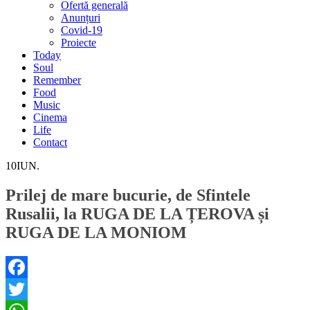
Ofertă generală
Anunțuri
Covid-19
Proiecte
Today
Soul
Remember
Food
Music
Cinema
Life
Contact
10
IUN.
Prilej de mare bucurie, de Sfintele
Rusalii, la RUGA DE LA ȚEROVA și
RUGA DE LA MONIOM
Facebook