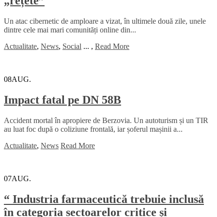
„rețete”
Un atac cibernetic de amploare a vizat, în ultimele două zile, unele
dintre cele mai mari comunități online din...
Actualitate
,
News
,
Social
...
,
Read More
08
AUG.
Impact fatal pe DN 58B
Accident mortal în apropiere de Berzovia. Un autoturism și un TIR
au luat foc după o coliziune frontală, iar șoferul mașinii a...
Actualitate
,
News
Read More
07
AUG.
“ Industria farmaceutică trebuie inclusă
în categoria sectoarelor critice și