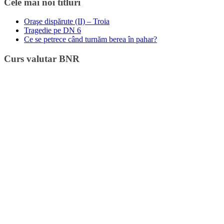
Cele mai noi titluri
Oraşe dispărute (II) – Troia
Tragedie pe DN 6
Ce se petrece când turnăm berea în pahar?
Curs valutar BNR