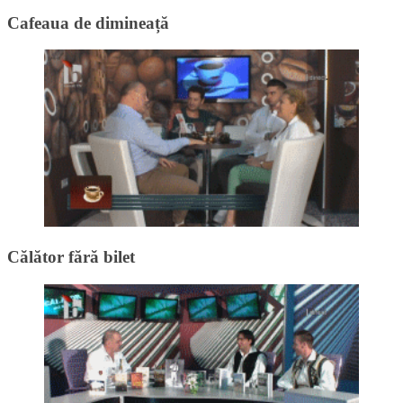
Cafeaua de dimineață
Călător fără bilet