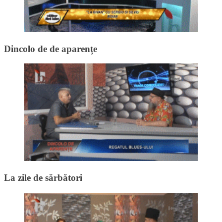
Dincolo de de aparențe
La zile de sărbători