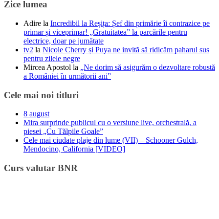
Zice lumea
Adire
la
Incredibil la Reșița: Șef din primărie îi contrazice pe
primar și viceprimar! „Gratuitatea” la parcările pentru
electrice, doar pe jumătate
tv2
la
Nicole Cherry și Puya ne invită să ridicăm paharul sus
pentru zilele negre
Mircea Apostol
la
„Ne dorim să asigurăm o dezvoltare robustă
a României în următorii ani”
Cele mai noi titluri
8 august
Mira surprinde publicul cu o versiune live, orchestrală, a
piesei „Cu Tălpile Goale”
Cele mai ciudate plaje din lume (VII) – Schooner Gulch,
Mendocino, California [VIDEO]
Curs valutar BNR