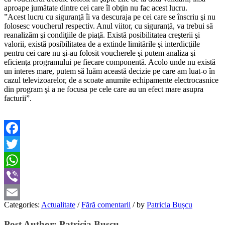
aproape jumătate dintre cei care îl obţin nu fac acest lucru.
”Acest lucru cu siguranţă îi va descuraja pe cei care se înscriu şi nu
folosesc voucherul respectiv. Anul viitor, cu siguranţă, va trebui să
reanalizăm şi condiţiile de piaţă. Există posibilitatea creşterii şi
valorii, există posibilitatea de a extinde limitările şi interdicţiile
pentru cei care nu şi-au folosit voucherele şi putem analiza şi
eficienţa programului pe fiecare componentă. Acolo unde nu există
un interes mare, putem să luăm această decizie pe care am luat-o în
cazul televizoarelor, de a scoate anumite echipamente electrocasnice
din program şi a ne focusa pe cele care au un efect mare asupra
facturii”.
Facebook
Twitter
WhatsApp
Viber
Categories:
Actualitate
/
Fără comentarii
/
by
Patricia Bușcu
Email
Post Author:
Patricia Bușcu