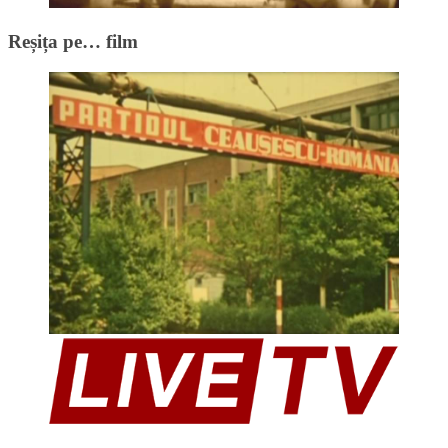
Reșița pe… film