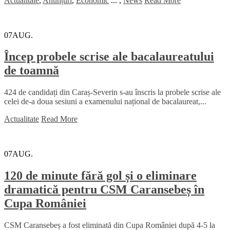
Actualitate
,
Anunțuri
,
Economic
...
,
News
Read More
07
AUG.
Încep probele scrise ale bacalaureatului
de toamnă
424 de candidați din Caraș-Severin s-au înscris la probele scrise ale
celei de-a doua sesiuni a examenului național de bacalaureat,...
Actualitate
Read More
07
AUG.
120 de minute fără gol și o eliminare
dramatică pentru CSM Caransebeș în
Cupa României
CSM Caransebeș a fost eliminată din Cupa României după 4-5 la