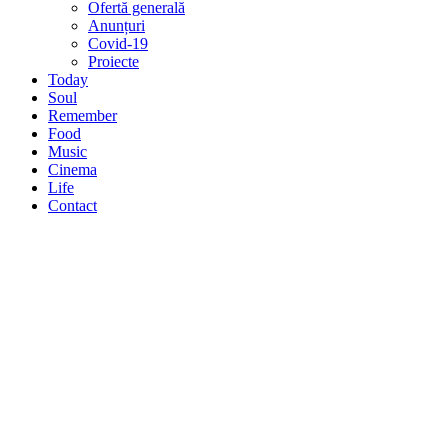
Ofertă generală
Anunțuri
Covid-19
Proiecte
Today
Soul
Remember
Food
Music
Cinema
Life
Contact