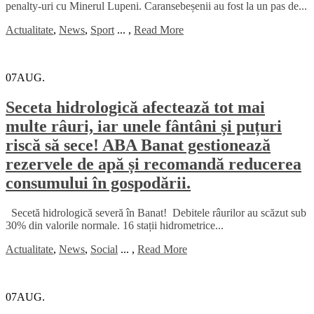
penalty-uri cu Minerul Lupeni. Caransebeșenii au fost la un pas de...
Actualitate
,
News
,
Sport
...
,
Read More
07
AUG.
Seceta hidrologică afectează tot mai
multe râuri, iar unele fântâni și puțuri
riscă să sece! ABA Banat gestionează
rezervele de apă și recomandă reducerea
consumului în gospodării.
Secetă hidrologică severă în Banat! Debitele râurilor au scăzut sub
30% din valorile normale. 16 stații hidrometrice...
Actualitate
,
News
,
Social
...
,
Read More
07
AUG.