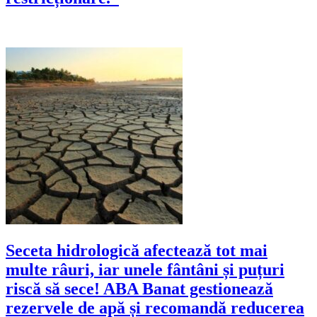
Seceta hidrologică afectează tot mai
multe râuri, iar unele fântâni și puțuri
riscă să sece! ABA Banat gestionează
rezervele de apă și recomandă reducerea