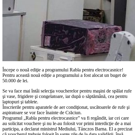
Începe o nouă ediţie a programului Rabla pentru electrocasnice!
Pentru această nouă ediție a programului a fost alocat un buget de
50.000 de lei.
Se va face mai întâi selecţia voucherelor pentru maşini de spălat rufe
şi vase, frigidere şi congelatoare, iar după o săptămână, cea pentru
laptopuri şi tablete.
Înscrierile pentru aparatele de aer condiţionat, uscătoarele de rufe şi
aspiratoare se vor face înainte de Crăciun.
Programul „Rabla pentru electrocasnice” va fi regândit, iar cei care
au solicitat vouchere şi nu le-au folosit vor primi interdicţie de a mai
participa, a declarat ministrul Mediului, Tánczos Barna. El a precizat
că voucherul trebuie folosit în şapte zile de la data validării, însă