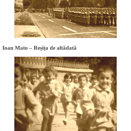
Ioan Mato – Reșița de altădată