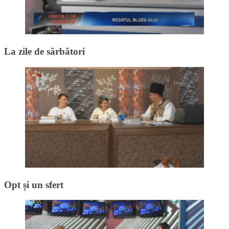
La zile de sărbători
Opt și un sfert