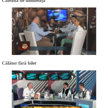
Cafeaua de dimineață
Călător fără bilet