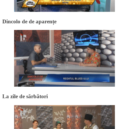
Dincolo de de aparențe
La zile de sărbători