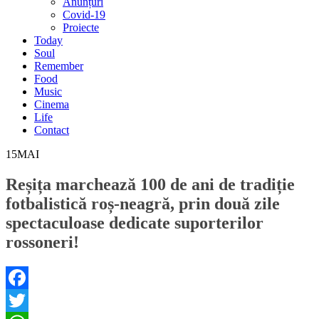
Anunțuri
Covid-19
Proiecte
Today
Soul
Remember
Food
Music
Cinema
Life
Contact
15
MAI
Reșița marchează 100 de ani de tradiție
fotbalistică roș-neagră, prin două zile
spectaculoase dedicate suporterilor
rossoneri!
Facebook