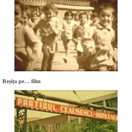
Reșița pe… film