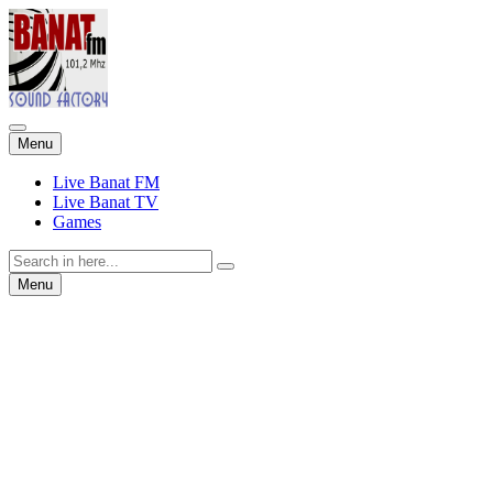
Skip
Menu
to
content
Live Banat FM
Live Banat TV
Games
Search
for:
Skip
Menu
to
content