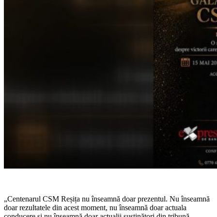
„Centenarul CSM Reșița nu înseamnă doar prezentul. Nu înseamnă
doar rezultatele din acest moment, nu înseamnă doar actuala
conducere și nu înseamnă doar actualii susținători din tribună.