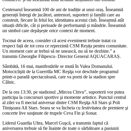
Centenarul înseamnă 100 de ani de tradiție ai unui oraș. Înseamnă
generații întregi de jucători, antrenori, suporteri și familii care au
construit, fiecare în felul lor, identitatea acestui club. Înseamnă atât
situații dificile, cât și perioade de performanță și mândrie. Înseamnă
un simbol care depășește orice context de moment.
Tocmai de aceea, consider că acest eveniment trebuie tratat cu
respect față de tot ceea ce reprezintă CSM Reșița pentru comunitate.
Un moment care ar trebui să ne unească, nu să ne dezbine.” a
transmis Gheorghe Filipescu- Director General AQUACARAȘ.
Sâmbătă, 16 mai, manifestările se mută în Valea Domanului.
Motocicliştii de la Guerrilla MC Reşiţa vor deschide programul
printr-o paradă spectaculoasă, care va porni de la stadion spre
Câlnic.
De la ora 13:30, pe stadionul „Mircea Chivu”, suporterii vor putea
participa la concursuri sportive şi momente artistice. Punctul central
al zilei va fi meciul aniversar dintre CSM Reşiţa All Stars şi Poli
Timişoara All Stars. Seara se va încheia cu festivitatea de premiere şi
concerte live susţinute de trupele Ceva Fin şi Sonar.
Liderul Guardia Ultra, Marcel Guşcă, a transmis faptul că
aniversarea trebuie să fie înainte de toate o sărbătoare a pasiunii