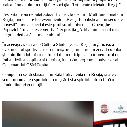
Valea Domanului, reuniţi în Asociaţia „Toţi pentru Metalul Reşiţa”.
Festivităţile au debutat astazi, 15 mai, la Centrul Multifuncţional din
Reşiţa, unde a are loc evenimentul „Reşiţa fotbalistică – un secol de
poveşti”. Invitat special este profesorul universitar Gheorghe
Popovici. Tot aici este vernisată expoziţia „Arhiva unui secol roş-
negru”, dedicată istoriei clubului.
În aceeaşi zi, Casa de Cultură Studențească Reșița organizează
evenimentul sportiv „Tineri în mişcare”, un turneu rezervat copiilor
şi juniorilor cluburilor de fotbal din municipiu- un turneu local de
fotbal dedicat copiilor și tinerilor, inclus în programul aniversar al
Centenarului CSM Reșița.
Competiția se desfășoară în Sala Polivalentă din Reșița, și are ca
scop promovarea sportului, a mișcării și a spiritului de echipă în
rândul tinerei generații.