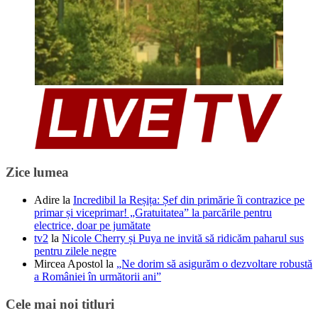
Zice lumea
Adire
la
Incredibil la Reșița: Șef din primărie îi contrazice pe
primar și viceprimar! „Gratuitatea” la parcările pentru
electrice, doar pe jumătate
tv2
la
Nicole Cherry și Puya ne invită să ridicăm paharul sus
pentru zilele negre
Mircea Apostol
la
„Ne dorim să asigurăm o dezvoltare robustă
a României în următorii ani”
Cele mai noi titluri