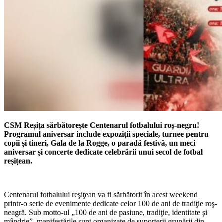
CSM Reșița sărbătorește Centenarul fotbalului roș-negru!
Programul aniversar include expoziții speciale, turnee pentru
copii și tineri, Gala de la Rogge, o paradă festivă, un meci
aniversar și concerte dedicate celebrării unui secol de fotbal
reșițean.
Centenarul fotbalului reşiţean va fi sărbătorit în acest weekend
printr-o serie de evenimente dedicate celor 100 de ani de tradiţie roş-
neagră. Sub motto-ul „100 de ani de pasiune, tradiţie, identitate şi
mândrie”, manifestările sunt organizate de suporterii grupării din