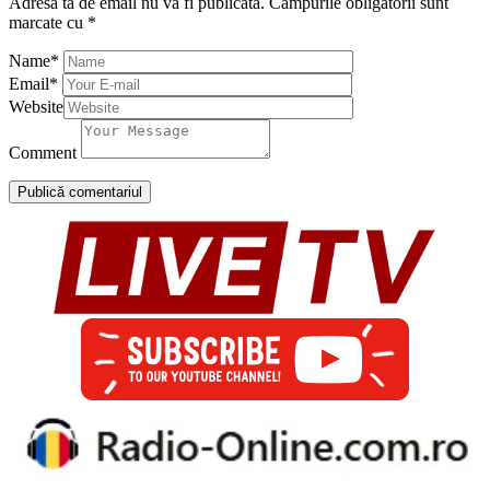
Adresa ta de email nu va fi publicată.
Câmpurile obligatorii sunt
marcate cu
*
Name
*
Email
*
Website
Comment