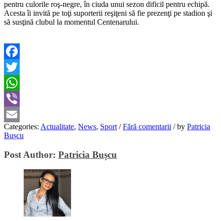
pentru culorile roş-negre, în ciuda unui sezon dificil pentru echipă.
Acesta îi invită pe toţi suporterii reşiţeni să fie prezenţi pe stadion şi
să susţină clubul la momentul Centenarului.
Facebook
Twitter
WhatsApp
Viber
Categories:
Actualitate
,
News
,
Sport
/
Fără comentarii
/
by
Patricia
Email
Bușcu
Post Author:
Patricia Bușcu