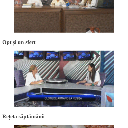
Opt și un sfert
Rețeta săptămânii