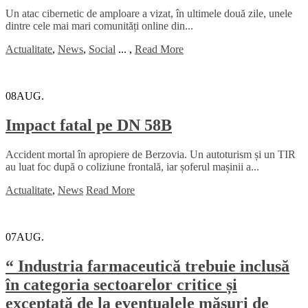
Un atac cibernetic de amploare a vizat, în ultimele două zile, unele
dintre cele mai mari comunități online din...
Actualitate
,
News
,
Social
...
,
Read More
08
AUG.
Impact fatal pe DN 58B
Accident mortal în apropiere de Berzovia. Un autoturism și un TIR
au luat foc după o coliziune frontală, iar șoferul mașinii a...
Actualitate
,
News
Read More
07
AUG.
“ Industria farmaceutică trebuie inclusă
în categoria sectoarelor critice și
exceptată de la eventualele măsuri de