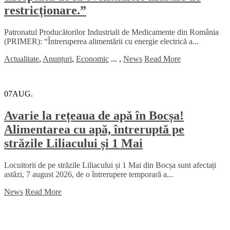
restricționare.”
Patronatul Producătorilor Industriali de Medicamente din România
(PRIMER): “Întreruperea alimentării cu energie electrică a...
Actualitate
,
Anunțuri
,
Economic
...
,
News
Read More
07
AUG.
Avarie la rețeaua de apă în Bocșa!
Alimentarea cu apă, întreruptă pe
străzile Liliacului și 1 Mai
Locuitorii de pe străzile Liliacului și 1 Mai din Bocșa sunt afectați
astăzi, 7 august 2026, de o întrerupere temporară a...
News
Read More