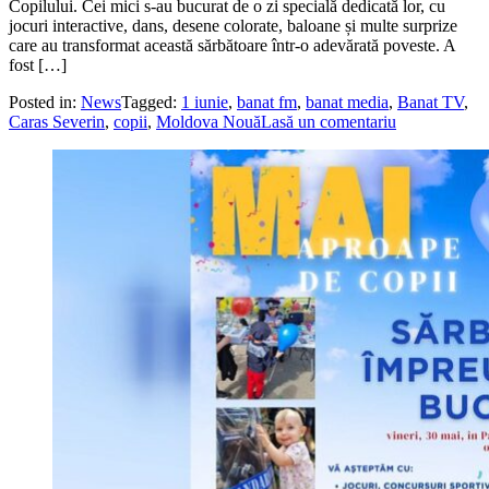
Copilului. Cei mici s-au bucurat de o zi specială dedicată lor, cu
jocuri interactive, dans, desene colorate, baloane și multe surprize
care au transformat această sărbătoare într-o adevărată poveste. A
fost […]
Posted in:
News
Tagged:
1 iunie
,
banat fm
,
banat media
,
Banat TV
,
Caras Severin
,
copii
,
Moldova Nouă
Lasă un comentariu