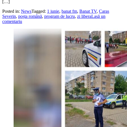
[…]
Posted in:
News
Tagged:
1 iunie
,
banat fm
,
Banat TV
,
Caras
Severin
,
poșta română
,
program de lucru
,
zi libera
Lasă un
comentariu