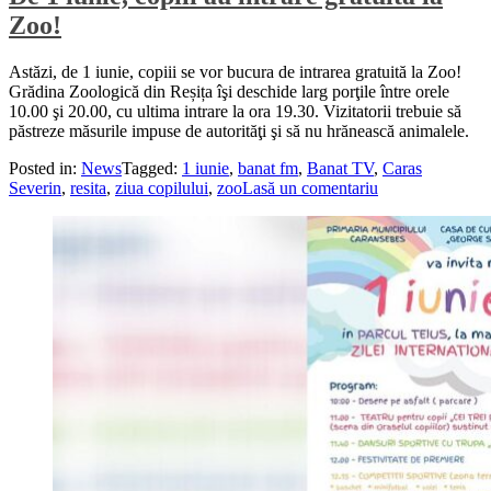
Zoo!
Astăzi, de 1 iunie, copiii se vor bucura de intrarea gratuită la Zoo!
Grădina Zoologică din Reșița îşi deschide larg porţile între orele
10.00 şi 20.00, cu ultima intrare la ora 19.30. Vizitatorii trebuie să
păstreze măsurile impuse de autorităţi şi să nu hrănească animalele.
Posted in:
News
Tagged:
1 iunie
,
banat fm
,
Banat TV
,
Caras
Severin
,
resita
,
ziua copilului
,
zoo
Lasă un comentariu