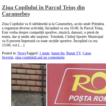
Ziua Copilului în Parcul Teiuş din
Caransebeș
Ziua Copilului va fi sărbătorită și la Caransebeș, acolo unde Primăria
a organizat diverse activități, începând cu ora 10.00, în Parcul Teiuş.
Este vorba despre competiții sportive, muzică, dansuri, o piesă de
teatru, dar și multe alte surprize. Totodată, Clubul Sportiv Municipal
va fi prezent împreună cu toate secțiile sportive. Începând cu ora
15:00, vor […]
Posted in:
News
Tagged:
1 iunie
,
banat fm
,
Banat TV
,
Caras
Severin
,
ziua copilului
Lasă un comentariu