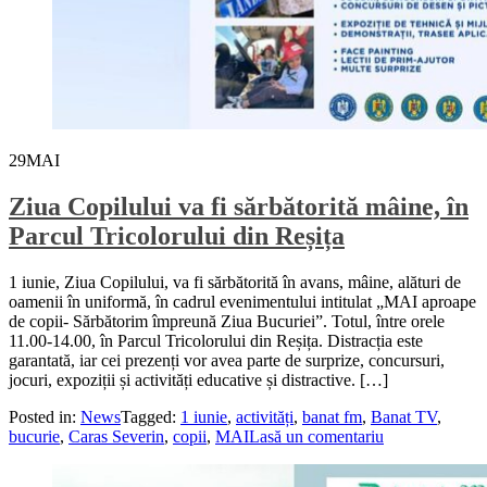
29
MAI
Ziua Copilului va fi sărbătorită mâine, în
Parcul Tricolorului din Reșița
1 iunie, Ziua Copilului, va fi sărbătorită în avans, mâine, alături de
oamenii în uniformă, în cadrul evenimentului intitulat „MAI aproape
de copii- Sărbătorim împreună Ziua Bucuriei”. Totul, între orele
11.00-14.00, în Parcul Tricolorului din Reșița. Distracția este
garantată, iar cei prezenți vor avea parte de surprize, concursuri,
jocuri, expoziții și activități educative și distractive. […]
Posted in:
News
Tagged:
1 iunie
,
activități
,
banat fm
,
Banat TV
,
bucurie
,
Caras Severin
,
copii
,
MAI
Lasă un comentariu