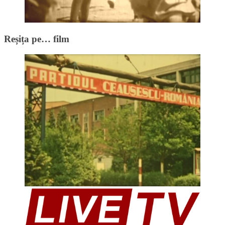
Reșița pe… film