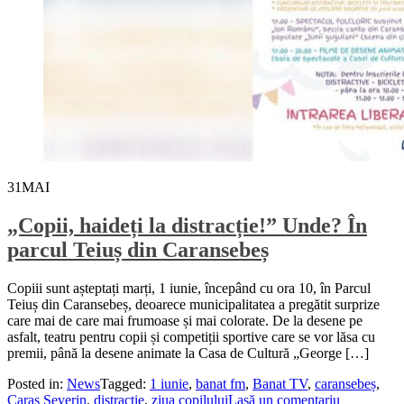
31
MAI
„Copii, haideți la distracție!” Unde? În
parcul Teiuș din Caransebeș
Copiii sunt așteptați marți, 1 iunie, începând cu ora 10, în Parcul
Teiuș din Caransebeș, deoarece municipalitatea a pregătit surprize
care mai de care mai frumoase și mai colorate. De la desene pe
asfalt, teatru pentru copii și competiții sportive care se vor lăsa cu
premii, până la desene animate la Casa de Cultură „George […]
Posted in:
News
Tagged:
1 iunie
,
banat fm
,
Banat TV
,
caransebeș
,
Caras Severin
,
distractie
,
ziua copilului
Lasă un comentariu