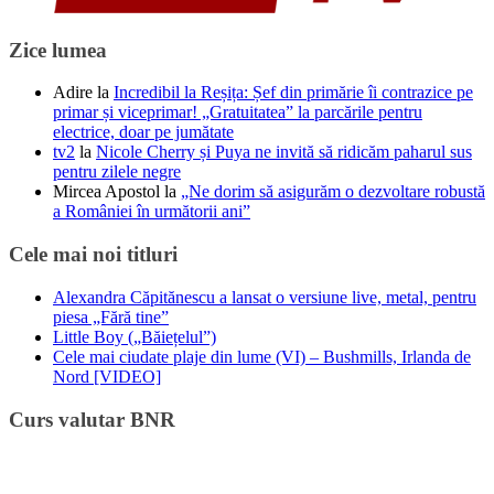
Zice lumea
Adire
la
Incredibil la Reșița: Șef din primărie îi contrazice pe
primar și viceprimar! „Gratuitatea” la parcările pentru
electrice, doar pe jumătate
tv2
la
Nicole Cherry și Puya ne invită să ridicăm paharul sus
pentru zilele negre
Mircea Apostol
la
„Ne dorim să asigurăm o dezvoltare robustă
a României în următorii ani”
Cele mai noi titluri
Alexandra Căpitănescu a lansat o versiune live, metal, pentru
piesa „Fără tine”
Little Boy („Băiețelul”)
Cele mai ciudate plaje din lume (VI) – Bushmills, Irlanda de
Nord [VIDEO]
Curs valutar BNR