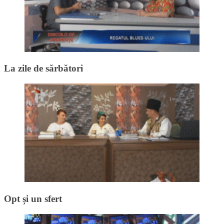
La zile de sărbători
Opt și un sfert