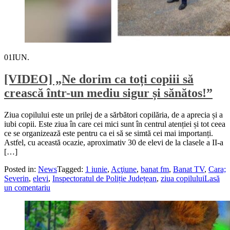
01
IUN.
[VIDEO] „Ne dorim ca toți copiii să
crească într-un mediu sigur și sănătos!”
Ziua copilului este un prilej de a sărbători copilăria, de a aprecia și a
iubi copii. Este ziua în care cei mici sunt în centrul atenției și tot ceea
ce se organizează este pentru ca ei să se simtă cei mai importanți.
Astfel, cu această ocazie, aproximativ 30 de elevi de la clasele a II-a
[…]
Posted in:
News
Tagged:
1 iunie
,
Acţiune
,
banat fm
,
Banat TV
,
Cara;
Severin
,
elevi
,
Inspectoratul de Poliție Județean
,
ziua copilului
Lasă
un comentariu