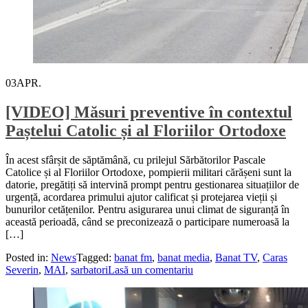
03
APR.
[VIDEO] Măsuri preventive în contextul
Paștelui Catolic și al Floriilor Ortodoxe
În acest sfârșit de săptămână, cu prilejul Sărbătorilor Pascale
Catolice și al Floriilor Ortodoxe, pompierii militari cărășeni sunt la
datorie, pregătiți să intervină prompt pentru gestionarea situațiilor de
urgență, acordarea primului ajutor calificat și protejarea vieții și
bunurilor cetățenilor. Pentru asigurarea unui climat de siguranță în
această perioadă, când se preconizează o participare numeroasă la
[…]
Posted in:
News
Tagged:
banat fm
,
banat media
,
Banat TV
,
Caras
Severin
,
MAI
,
sarbatori
Lasă un comentariu