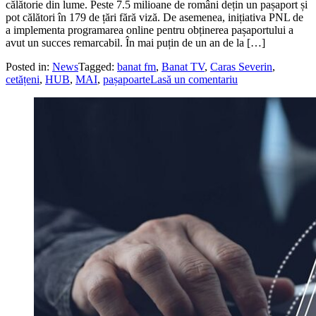
călătorie din lume. Peste 7.5 milioane de români dețin un pașaport și
pot călători în 179 de țări fără viză. De asemenea, inițiativa PNL de
a implementa programarea online pentru obținerea pașaportului a
avut un succes remarcabil. În mai puțin de un an de la […]
Posted in:
News
Tagged:
banat fm
,
Banat TV
,
Caras Severin
,
cetățeni
,
HUB
,
MAI
,
pașapoarte
Lasă un comentariu