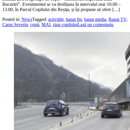
Bucuriei”. Evenimentul se va desfășura în intervalul orar 10.00 –
13.00, în Parcul Copilului din Reșița, și își propune să ofere […]
Posted in:
News
Tagged:
activități
,
banat fm
,
banat media
,
Banat TV
,
Caras Severin
,
copii
,
MAI
,
ziua copilului
Lasă un comentariu