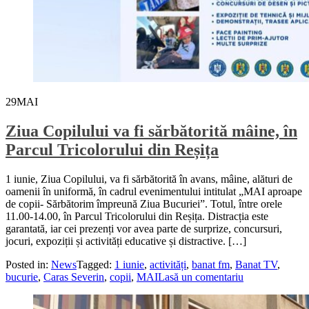
29
MAI
Ziua Copilului va fi sărbătorită mâine, în
Parcul Tricolorului din Reșița
1 iunie, Ziua Copilului, va fi sărbătorită în avans, mâine, alături de
oamenii în uniformă, în cadrul evenimentului intitulat „MAI aproape
de copii- Sărbătorim împreună Ziua Bucuriei”. Totul, între orele
11.00-14.00, în Parcul Tricolorului din Reșița. Distracția este
garantată, iar cei prezenți vor avea parte de surprize, concursuri,
jocuri, expoziții și activități educative și distractive. […]
Posted in:
News
Tagged:
1 iunie
,
activități
,
banat fm
,
Banat TV
,
bucurie
,
Caras Severin
,
copii
,
MAI
Lasă un comentariu