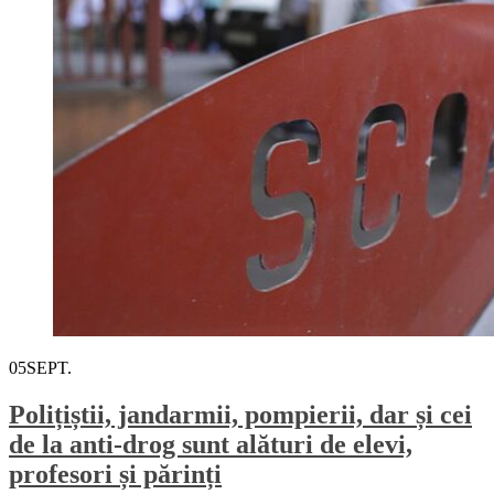
05
SEPT.
Polițiștii, jandarmii, pompierii, dar și cei
de la anti-drog sunt alături de elevi,
profesori și părinți