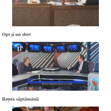
Opt și un sfert
Rețeta săptămânii