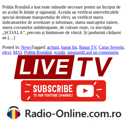
Poliția Română a luat toate măsurile necesare pentru un început de
an școlar în liniște și siguranță. Aceștia au verificat autovehiculele
special destinate transportului de elevi, au verificat starea
indicatoarelor de avertizare și informare, starea marcajelor rutiere,
starea covoarelor antiderapante, de culoare roșie, cu inscripția
„ȘCOALA”, precum și limitatoare de viteză. Și jandarmii cărășeni
au […]
Posted in:
News
Tagged:
acțiuni
,
banat fm
,
Banat TV
,
Caras Severin
,
elevi
,
MAI
,
Poliția Română
,
școală
,
siguranță
Lasă un comentariu