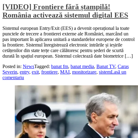
[VIDEO] Frontiere fără ștampilă!
România activează sistemul digital EES
Sistemul european Entry/Exit (EES) a devenit operațional la toate
punctele de trecere a frontierei externe ale României, marcând un
pas important în aplicarea unitară a standardelor europene de control
la frontiere. Sistemul înregistrează electronic intrările și ieșirile
cetățenilor din state terțe care călătoresc pentru șederi de scurtă
durată în spațiul european. Sistemul colectează date biometrice […]
Posted in:
News
Tagged:
banat fm
,
banat media
,
Banat TV
,
Caras
Severin
,
entry
,
exit
,
frontiere
,
MAI
,
monitorizare
,
sistem
Lasă un
comentariu