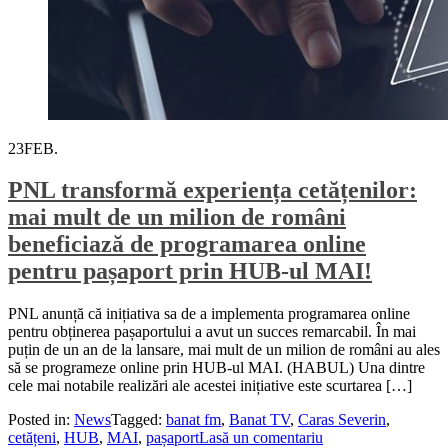
23
FEB.
PNL transformă experiența cetățenilor:
mai mult de un milion de români
beneficiază de programarea online
pentru pașaport prin HUB-ul MAI!
PNL anunță că inițiativa sa de a implementa programarea online
pentru obținerea pașaportului a avut un succes remarcabil. În mai
puțin de un an de la lansare, mai mult de un milion de români au ales
să se programeze online prin HUB-ul MAI. (HABUL) Una dintre
cele mai notabile realizări ale acestei inițiative este scurtarea […]
Posted in:
News
Tagged:
banat fm
,
Banat TV
,
Caras Severin
,
cetățeni
,
HUB
,
MAI
,
pașaport
Lasă un comentariu