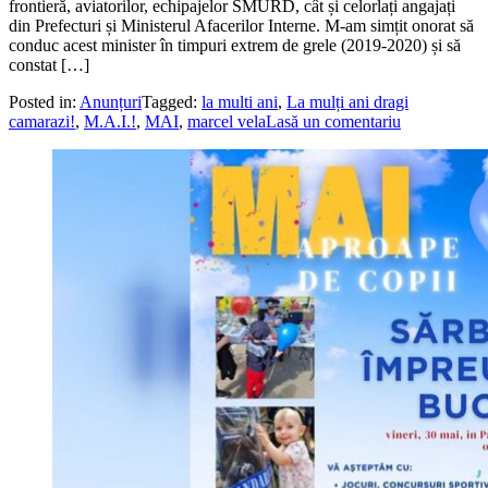
frontieră, aviatorilor, echipajelor SMURD, cât și celorlați angajați
din Prefecturi și Ministerul Afacerilor Interne. M-am simțit onorat să
conduc acest minister în timpuri extrem de grele (2019-2020) și să
constat […]
Posted in:
Anunțuri
Tagged:
la multi ani
,
La mulți ani dragi
camarazi!
,
M.A.I.!
,
MAI
,
marcel vela
Lasă un comentariu