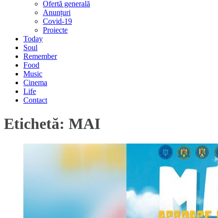
Ofertă generală
Anunțuri
Covid-19
Proiecte
Today
Soul
Remember
Food
Music
Cinema
Life
Contact
Etichetă:
MAI