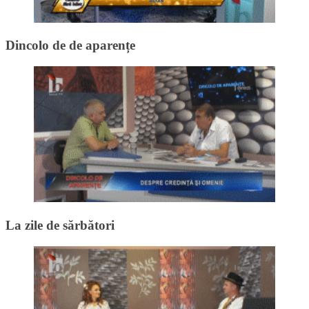
Dincolo de de aparențe
La zile de sărbători