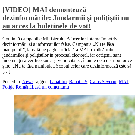
[VIDEO] MAI demontează
dezinformările: Jandarmii și polițiștii nu
au acces la buletinele de vot!
Continuă campaniile Ministerului Afacerilor Interne împotriva
dezinformării și a informațiilor false. Campania „Nu te lăsa
manipulat!”, lansată pe pagina oficială a MAI, explică rolul
jandarmilor și polițiștilor în procesul electoral, iar cetățenii sunt
îndemnați să verifice sursa și veridicitatea, înainte de a distribui orice
știre. „Nu te lăsa manipulat. Scopul celor care dezinformează este să
[…]
Posted in:
News
Tagged:
banat fm
,
Banat TV
,
Caras Severin
,
MAI
,
Poliția Română
Lasă un comentariu