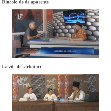
Dincolo de de aparențe
La zile de sărbători