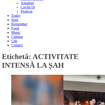
Anunțuri
Covid-19
Proiecte
Today
Soul
Remember
Food
Music
Cinema
Life
Contact
Etichetă:
ACTIVITATE
INTENSĂ LA ȘAH