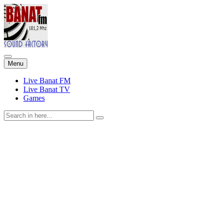
Skip
Menu
to
content
Live Banat FM
Live Banat TV
Games
Search
for: