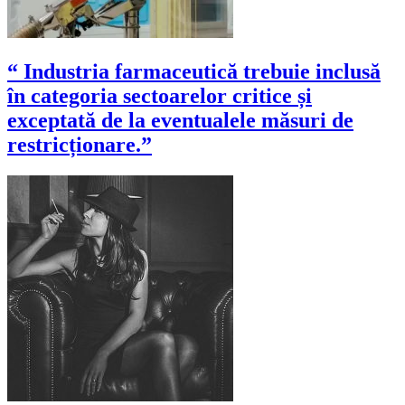
“ Industria farmaceutică trebuie inclusă
în categoria sectoarelor critice și
exceptată de la eventualele măsuri de
restricționare.”