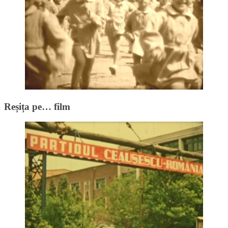
Reșița pe… film