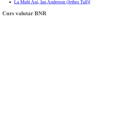
La Mulţi Ani, Ian Anderson (Jethro Tull)!
Curs valutar BNR