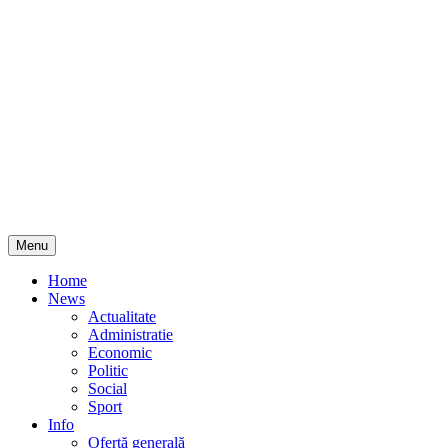
Skip
Menu
to
content
Home
News
Actualitate
Administratie
Economic
Politic
Social
Sport
Info
Ofertă generală