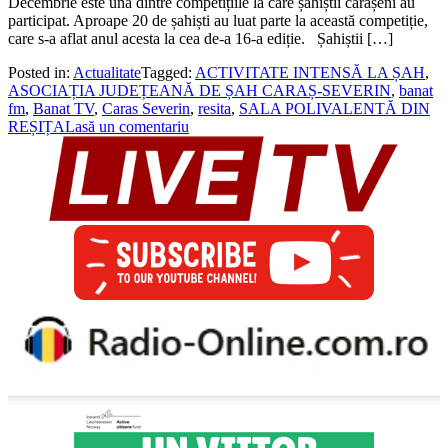
Decembrie este una dintre competițiile la care șahiștii cărășeni au
participat. Aproape 20 de șahiști au luat parte la această competiție,
care s-a aflat anul acesta la cea de-a 16-a ediție. Șahiștii […]
Posted in:
Actualitate
Tagged:
ACTIVITATE INTENSĂ LA ȘAH
,
ASOCIAȚIA JUDEȚEANĂ DE ȘAH CARAȘ-SEVERIN
,
banat
fm
,
Banat TV
,
Caras Severin
,
resita
,
SALA POLIVALENTĂ DIN
REȘIȚA
Lasă un comentariu