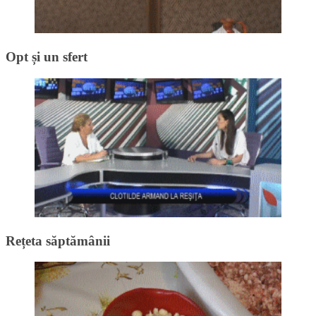
Opt și un sfert
Rețeta săptămânii