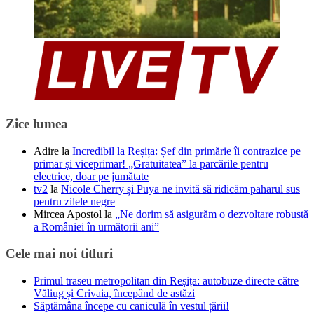
Zice lumea
Adire
la
Incredibil la Reșița: Șef din primărie îi contrazice pe
primar și viceprimar! „Gratuitatea” la parcările pentru
electrice, doar pe jumătate
tv2
la
Nicole Cherry și Puya ne invită să ridicăm paharul sus
pentru zilele negre
Mircea Apostol
la
„Ne dorim să asigurăm o dezvoltare robustă
a României în următorii ani”
Cele mai noi titluri
Primul traseu metropolitan din Reșița: autobuze directe către
Văliug și Crivaia, începând de astăzi
Săptămâna începe cu caniculă în vestul țării!