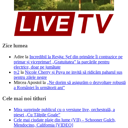
Zice lumea
Adire
la
Incredibil la Reșița: Șef din primărie îi contrazice pe
primar și viceprimar! „Gratuitatea” la parcările pentru
electrice, doar pe jumătate
tv2
la
Nicole Cherry și Puya ne invită să ridicăm paharul sus
pentru zilele negre
Mircea Apostol
la
„Ne dorim să asigurăm o dezvoltare robustă
a României în următorii ani”
Cele mai noi titluri
Mira surprinde publicul cu o versiune live, orchestrală, a
piesei „Cu Tălpile Goale”
Cele mai ciudate plaje din lume (VII) – Schooner Gulch,
Mendocino, California [VIDEO]