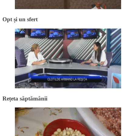
Opt și un sfert
Rețeta săptămânii