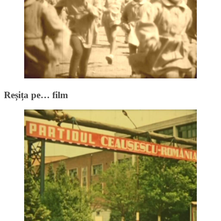
Reșița pe… film