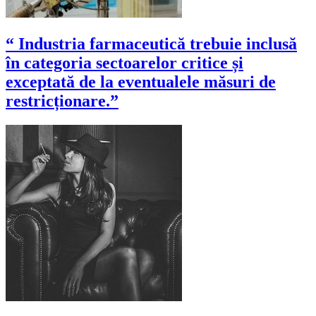
“ Industria farmaceutică trebuie inclusă
în categoria sectoarelor critice și
exceptată de la eventualele măsuri de
restricționare.”