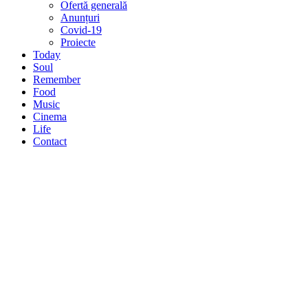
Ofertă generală
Anunțuri
Covid-19
Proiecte
Today
Soul
Remember
Food
Music
Cinema
Life
Contact