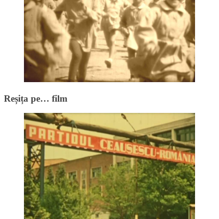
Reșița pe… film