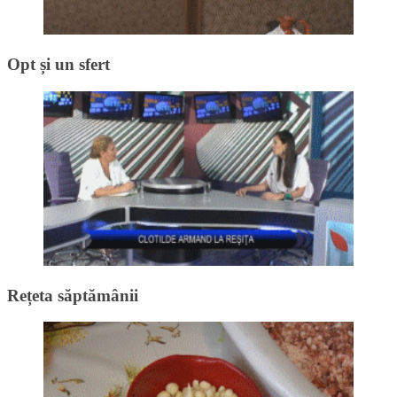
Opt și un sfert
Rețeta săptămânii