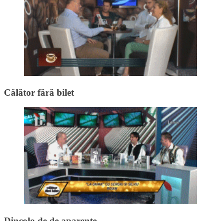
Călător fără bilet
Dincolo de de aparențe