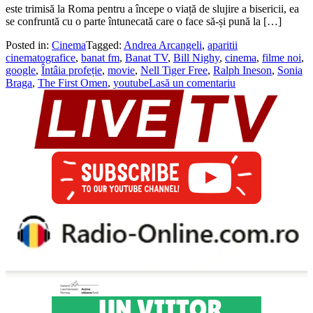
este trimisă la Roma pentru a începe o viață de slujire a bisericii, ea
se confruntă cu o parte întunecată care o face să-și pună la […]
Posted in:
Cinema
Tagged:
Andrea Arcangeli
,
aparitii
cinematografice
,
banat fm
,
Banat TV
,
Bill Nighy
,
cinema
,
filme noi
,
google
,
Întâia profeție
,
movie
,
Nell Tiger Free
,
Ralph Ineson
,
Sonia
Braga
,
The First Omen
,
youtube
Lasă un comentariu