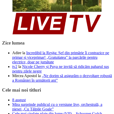
Zice lumea
Adire
la
Incredibil la Reșița: Șef din primărie îi contrazice pe
primar și viceprimar! „Gratuitatea” la parcările pentru
electrice, doar pe jumătate
tv2
la
Nicole Cherry și Puya ne invită să ridicăm paharul sus
pentru zilele negre
Mircea Apostol
la
„Ne dorim să asigurăm o dezvoltare robustă
a României în următorii ani”
Cele mai noi titluri
8 august
Mira surprinde publicul cu o versiune live, orchestrală, a
piesei „Cu Tălpile Goale”
Cele mai ciudate plaje din lume (VII) – Schooner Gulch,