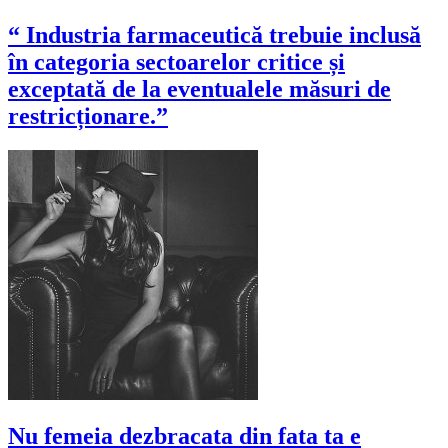
“ Industria farmaceutică trebuie inclusă
în categoria sectoarelor critice și
exceptată de la eventualele măsuri de
restricționare.”
Nu femeia dezbracata din fata ta e