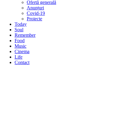
Ofertă generală
Anunțuri
Covid-19
Proiecte
Today
Soul
Remember
Food
Music
Cinema
Life
Contact