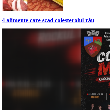
4 alimente care scad colesterolul rău