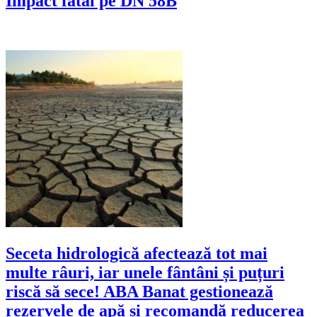
Impact fatal pe DN 58B
Seceta hidrologică afectează tot mai
multe râuri, iar unele fântâni și puțuri
riscă să sece! ABA Banat gestionează
rezervele de apă și recomandă reducerea