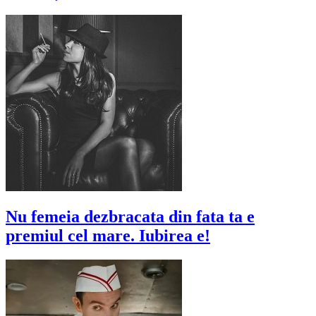
Nu femeia dezbracata din fata ta e
premiul cel mare. Iubirea e!