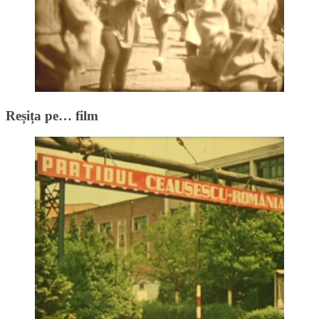
Reșița pe… film