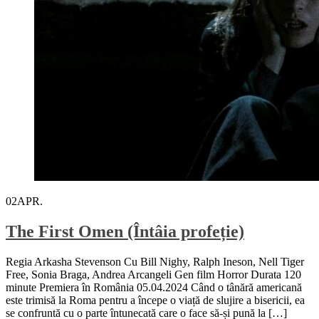
02
APR.
The First Omen (Întâia profeție)
Regia Arkasha Stevenson Cu Bill Nighy, Ralph Ineson, Nell Tiger
Free, Sonia Braga, Andrea Arcangeli Gen film Horror Durata 120
minute Premiera în România 05.04.2024 Când o tânără americană
este trimisă la Roma pentru a începe o viață de slujire a bisericii, ea
se confruntă cu o parte întunecată care o face să-și pună la […]