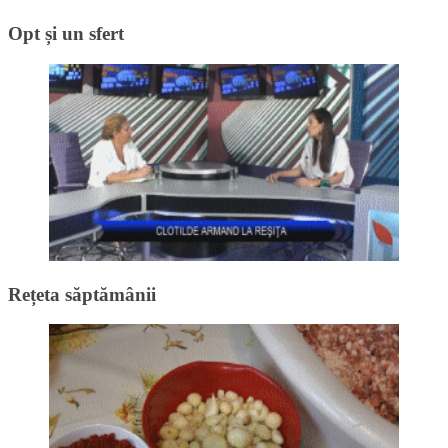
Opt și un sfert
Rețeta săptămânii