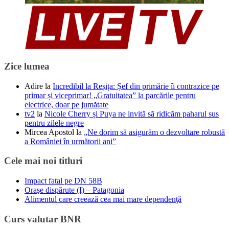
Zice lumea
Adire
la
Incredibil la Reșița: Șef din primărie îi contrazice pe
primar și viceprimar! „Gratuitatea” la parcările pentru
electrice, doar pe jumătate
tv2
la
Nicole Cherry și Puya ne invită să ridicăm paharul sus
pentru zilele negre
Mircea Apostol
la
„Ne dorim să asigurăm o dezvoltare robustă
a României în următorii ani”
Cele mai noi titluri
Impact fatal pe DN 58B
Oraşe dispărute (I) – Patagonia
Alimentul care creează cea mai mare dependenţă
Curs valutar BNR