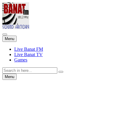
Skip
Menu
to
content
Live Banat FM
Live Banat TV
Games
Search
for:
Skip
Menu
to
content