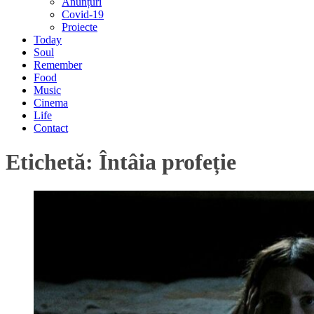
Anunțuri
Covid-19
Proiecte
Today
Soul
Remember
Food
Music
Cinema
Life
Contact
Etichetă:
Întâia profeție