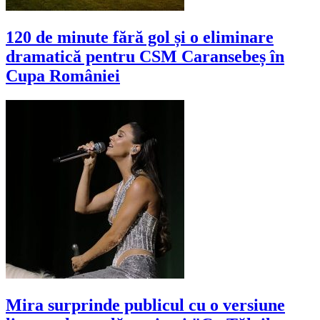
120 de minute fără gol și o eliminare
dramatică pentru CSM Caransebeș în
Cupa României
Mira surprinde publicul cu o versiune