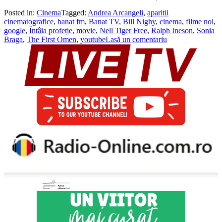
Posted in:
Cinema
Tagged:
Andrea Arcangeli
,
aparitii
cinematografice
,
banat fm
,
Banat TV
,
Bill Nighy
,
cinema
,
filme noi
,
google
,
Întâia profeție
,
movie
,
Nell Tiger Free
,
Ralph Ineson
,
Sonia
Braga
,
The First Omen
,
youtube
Lasă un comentariu