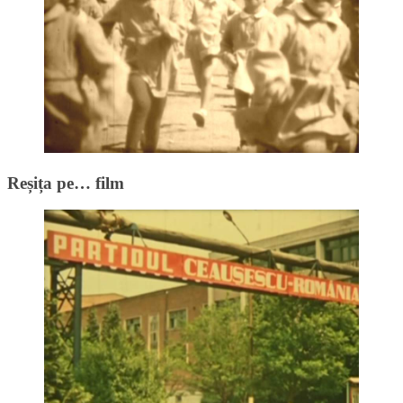
Reșița pe… film