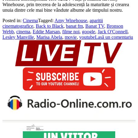
Winehouse, prin trecerea de la adolescență la maturitate și crearea
unuia dintre cele mai bine vândute albume ale timpului nostru.
Posted in:
Cinema
Tagged:
Amy Winehouse
,
aparitii
cinematografice
,
Back to Black
,
banat fm
,
Banat TV
,
Bronson
Webb
,
cinema
,
Eddie Marsan
,
filme noi
,
google
,
Jack O'Connell
,
Lesley Manville
,
Marisa Abela
,
movie
,
youtube
Lasă un comentariu