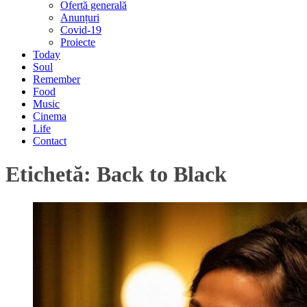
Ofertă generală
Anunțuri
Covid-19
Proiecte
Today
Soul
Remember
Food
Music
Cinema
Life
Contact
Etichetă:
Back to Black