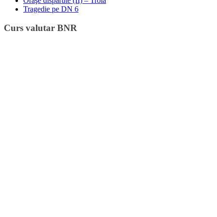
Oraşe dispărute (II) – Troia
Tragedie pe DN 6
Curs valutar BNR