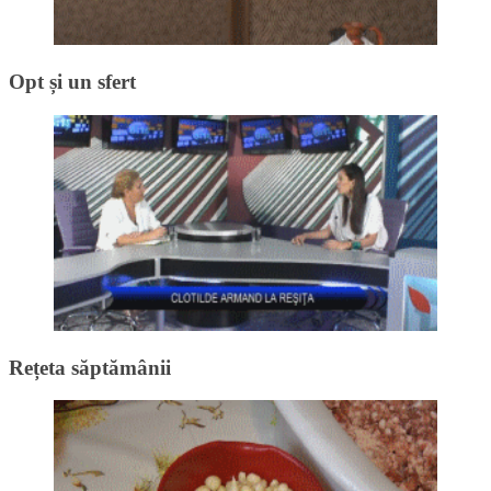
Opt și un sfert
Rețeta săptămânii