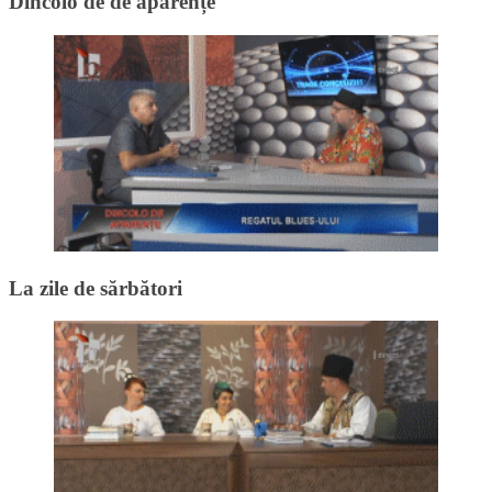
Dincolo de de aparențe
La zile de sărbători