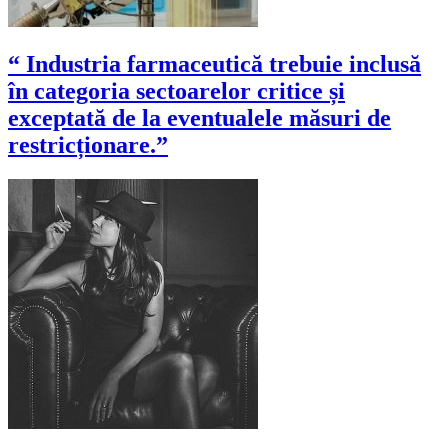
“ Industria farmaceutică trebuie inclusă
în categoria sectoarelor critice și
exceptată de la eventualele măsuri de
restricționare.”