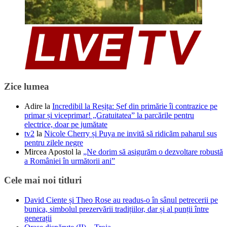
Zice lumea
Adire
la
Incredibil la Reșița: Șef din primărie îi contrazice pe
primar și viceprimar! „Gratuitatea” la parcările pentru
electrice, doar pe jumătate
tv2
la
Nicole Cherry și Puya ne invită să ridicăm paharul sus
pentru zilele negre
Mircea Apostol
la
„Ne dorim să asigurăm o dezvoltare robustă
a României în următorii ani”
Cele mai noi titluri
David Ciente și Theo Rose au readus-o în sânul petrecerii pe
bunica, simbolul prezervării tradițiilor, dar și al punții între
generații