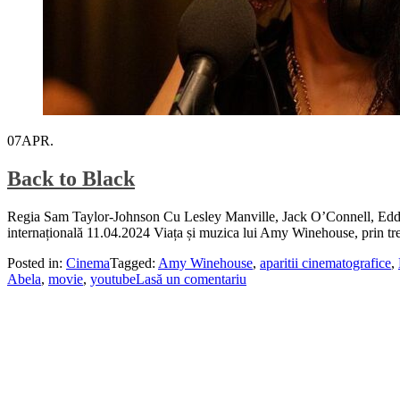
07
APR.
Back to Black
Regia Sam Taylor-Johnson Cu Lesley Manville, Jack O’Connell, Edd
internațională 11.04.2024 Viața și muzica lui Amy Winehouse, prin trec
Posted in:
Cinema
Tagged:
Amy Winehouse
,
aparitii cinematografice
,
Abela
,
movie
,
youtube
Lasă un comentariu