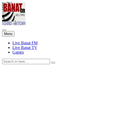
Skip
Menu
to
content
Live Banat FM
Live Banat TV
Games
Search
for: