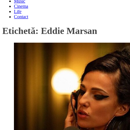
Music
Cinema
Life
Contact
Etichetă:
Eddie Marsan