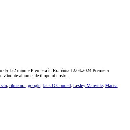
rata 122 minute Premiera în România 12.04.2024 Premiera
ne vândute albume ale timpului nostru.
rsan
,
filme noi
,
google
,
Jack O'Connell
,
Lesley Manville
,
Marisa