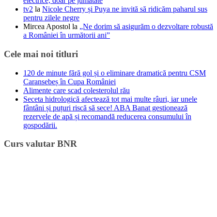
electrice, doar pe jumătate
tv2
la
Nicole Cherry și Puya ne invită să ridicăm paharul sus
pentru zilele negre
Mircea Apostol
la
„Ne dorim să asigurăm o dezvoltare robustă
a României în următorii ani”
Cele mai noi titluri
120 de minute fără gol și o eliminare dramatică pentru CSM
Caransebeș în Cupa României
Alimente care scad colesterolul rău
Seceta hidrologică afectează tot mai multe râuri, iar unele
fântâni și puțuri riscă să sece! ABA Banat gestionează
rezervele de apă și recomandă reducerea consumului în
gospodării.
Curs valutar BNR