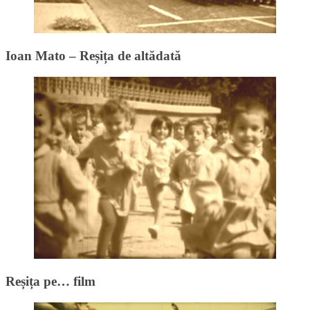
Ioan Mato – Reșița de altădată
Reșița pe… film