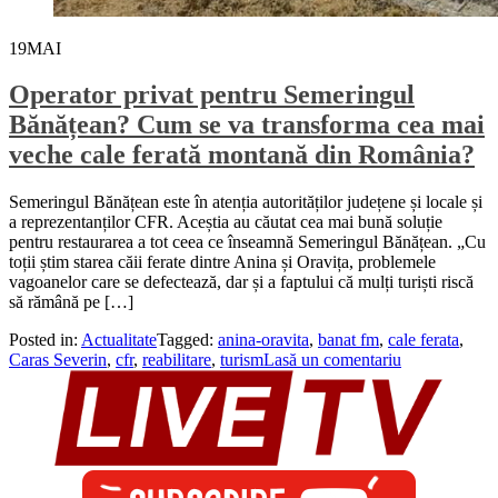
19
MAI
Operator privat pentru Semeringul
Bănățean? Cum se va transforma cea mai
veche cale ferată montană din România?
Semeringul Bănățean este în atenția autorităților județene și locale și
a reprezentanților CFR. Aceștia au căutat cea mai bună soluție
pentru restaurarea a tot ceea ce înseamnă Semeringul Bănățean. „Cu
toții știm starea căii ferate dintre Anina și Oravița, problemele
vagoanelor care se defectează, dar și a faptului că mulți turiști riscă
să rămână pe […]
Posted in:
Actualitate
Tagged:
anina-oravita
,
banat fm
,
cale ferata
,
Caras Severin
,
cfr
,
reabilitare
,
turism
Lasă un comentariu