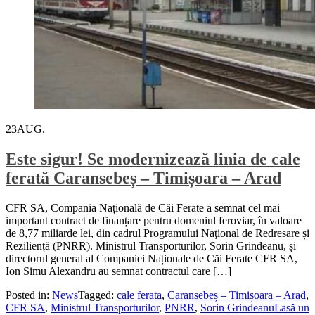
23
AUG.
Este sigur! Se modernizează linia de cale
ferată Caransebeș – Timișoara – Arad
CFR SA, Compania Națională de Căi Ferate a semnat cel mai
important contract de finanțare pentru domeniul feroviar, în valoare
de 8,77 miliarde lei, din cadrul Programului Naţional de Redresare și
Reziliență (PNRR). Ministrul Transporturilor, Sorin Grindeanu, și
directorul general al Companiei Naționale de Căi Ferate CFR SA,
Ion Simu Alexandru au semnat contractul care […]
Posted in:
News
Tagged:
cale ferata
,
Caransebeș – Timișoara – Arad
,
CFR SA
,
Ministrul Transporturilor
,
PNRR
,
Sorin Grindeanu
Lasă un