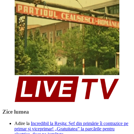
Zice lumea
Adire
la
Incredibil la Reșița: Șef din primărie îi contrazice pe
primar și viceprimar! „Gratuitatea” la parcările pentru