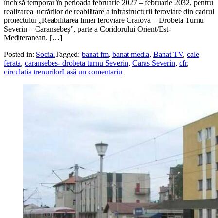
închisă temporar în perioada februarie 2027 – februarie 2032, pentru
realizarea lucrărilor de reabilitare a infrastructurii feroviare din cadrul
proiectului „Reabilitarea liniei feroviare Craiova – Drobeta Turnu
Severin – Caransebeș”, parte a Coridorului Orient/Est-
Mediteranean. […]
Posted in:
Social
Tagged:
banat fm
,
banat media
,
Banat TV
,
cale
ferata
,
caransebes- drobeta turnu Severin
,
Caras Severin
,
cfr
,
circulatia trenurilor
Lasă un comentariu