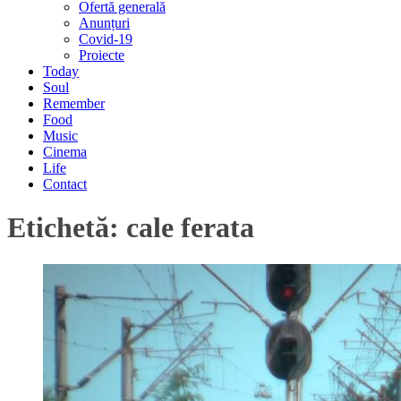
Ofertă generală
Anunțuri
Covid-19
Proiecte
Today
Soul
Remember
Food
Music
Cinema
Life
Contact
Etichetă:
cale ferata