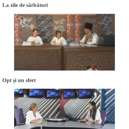
La zile de sărbători
Opt și un sfert