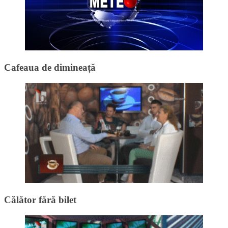
Cafeaua de dimineață
Călător fără bilet