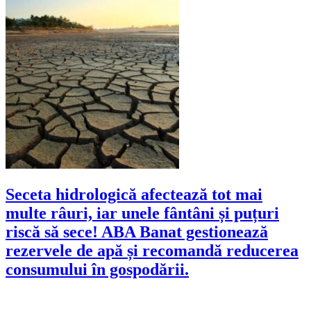
Seceta hidrologică afectează tot mai
multe râuri, iar unele fântâni și puțuri
riscă să sece! ABA Banat gestionează
rezervele de apă și recomandă reducerea
consumului în gospodării.