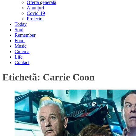
Ofertă generală
Anunțuri
Covid-19
Proiecte
Today
Soul
Remember
Food
Music
Cinema
Life
Contact
Etichetă:
Carrie Coon