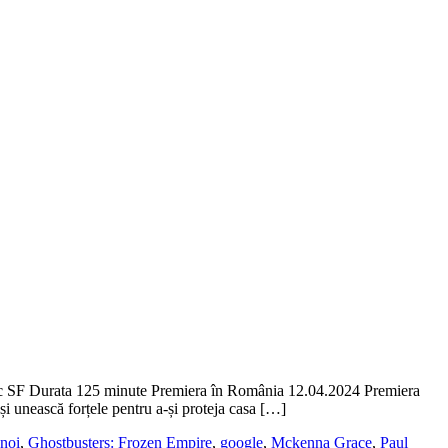
c SF Durata 125 minute Premiera în România 12.04.2024 Premiera
și unească forțele pentru a-și proteja casa […]
 noi
,
Ghostbusters: Frozen Empire
,
google
,
Mckenna Grace
,
Paul