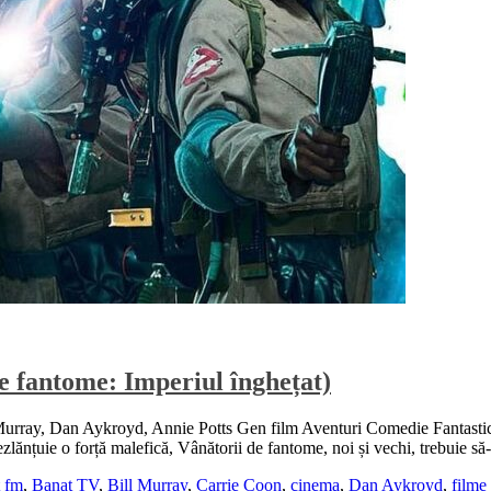
e fantome: Imperiul înghețat)
urray, Dan Aykroyd, Annie Potts Gen film Aventuri Comedie Fantasti
lănțuie o forță malefică, Vânătorii de fantome, noi și vechi, trebuie să-
t fm
,
Banat TV
,
Bill Murray
,
Carrie Coon
,
cinema
,
Dan Aykroyd
,
filme