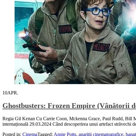
10
APR.
Ghostbusters: Frozen Empire (Vânătorii d
Regia Gil Kenan Cu Carrie Coon, Mckenna Grace, Paul Rudd, Bill M
internațională 29.03.2024 Când descoperirea unui artefact străvechi dez
Posted in:
Cinema
Tagged:
Annie Potts
,
aparitii cinematografice
,
bana