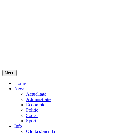
Skip
Menu
to
content
Home
News
Actualitate
Administratie
Economic
Politic
Social
Sport
Info
Ofertă generală