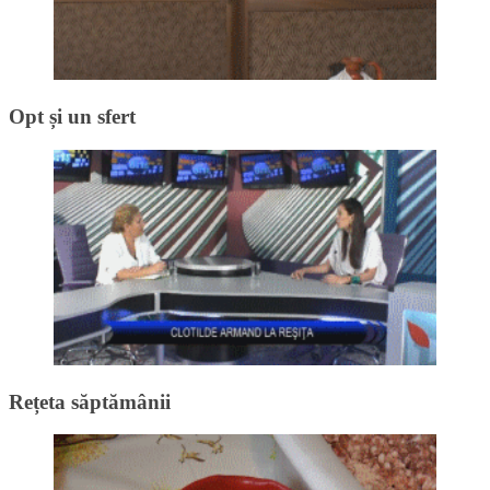
Opt și un sfert
Rețeta săptămânii