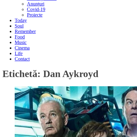
Anunțuri
Covid-19
Proiecte
Today
Soul
Remember
Food
Music
Cinema
Life
Contact
Etichetă:
Dan Aykroyd