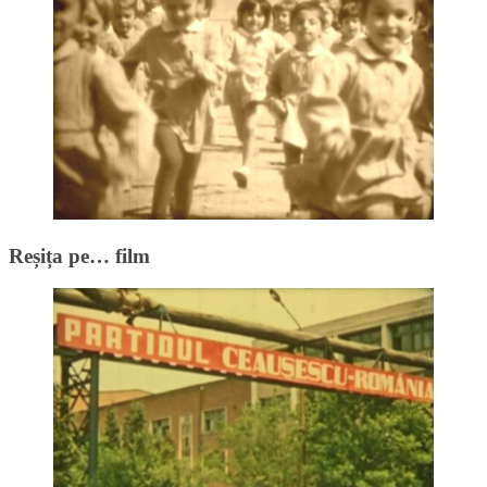
Reșița pe… film