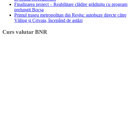
Finalizarea proiect – Reabilitare clădire grădinița cu program
prelungit Bocșa
Primul traseu metropolitan din Reșița: autobuze directe către
Văliug și Crivaia, începând de astăzi
Curs valutar BNR