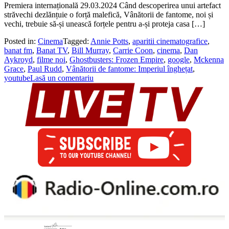
Premiera internațională 29.03.2024 Când descoperirea unui artefact
străvechi dezlănțuie o forță malefică, Vânătorii de fantome, noi și
vechi, trebuie să-și unească forțele pentru a-și proteja casa […]
Posted in:
Cinema
Tagged:
Annie Potts
,
aparitii cinematografice
,
banat fm
,
Banat TV
,
Bill Murray
,
Carrie Coon
,
cinema
,
Dan
Aykroyd
,
filme noi
,
Ghostbusters: Frozen Empire
,
google
,
Mckenna
Grace
,
Paul Rudd
,
Vânătorii de fantome: Imperiul înghețat
,
youtube
Lasă un comentariu