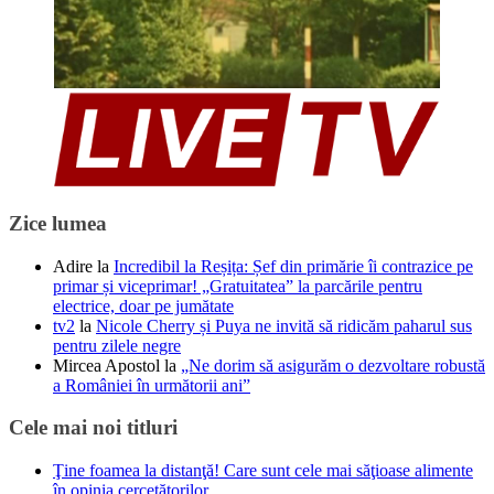
Zice lumea
Adire
la
Incredibil la Reșița: Șef din primărie îi contrazice pe
primar și viceprimar! „Gratuitatea” la parcările pentru
electrice, doar pe jumătate
tv2
la
Nicole Cherry și Puya ne invită să ridicăm paharul sus
pentru zilele negre
Mircea Apostol
la
„Ne dorim să asigurăm o dezvoltare robustă
a României în următorii ani”
Cele mai noi titluri
Ţine foamea la distanţă! Care sunt cele mai săţioase alimente
în opinia cercetătorilor