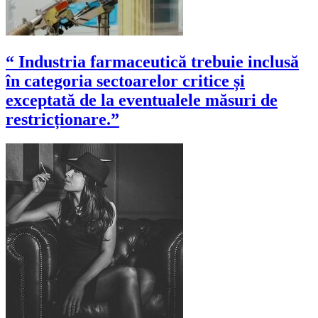
“ Industria farmaceutică trebuie inclusă
în categoria sectoarelor critice și
exceptată de la eventualele măsuri de
restricționare.”