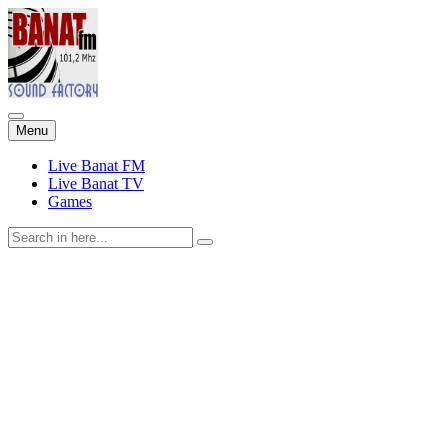
Skip
Menu
to
content
Live Banat FM
Live Banat TV
Games
Search
for: