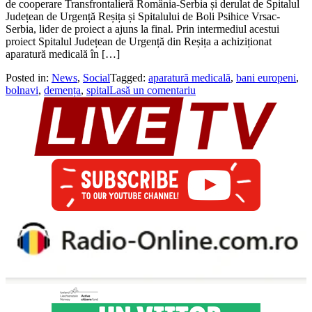
de cooperare Transfrontalieră România-Serbia și derulat de Spitalul
Județean de Urgență Reșița și Spitalului de Boli Psihice Vrsac-
Serbia, lider de proiect a ajuns la final. Prin intermediul acestui
proiect Spitalul Județean de Urgență din Reșița a achiziționat
aparatură medicală în […]
Posted in:
News
,
Social
Tagged:
aparatură medicală
,
bani europeni
,
bolnavi
,
demența
,
spital
Lasă un comentariu