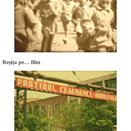
Reșița pe… film