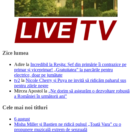
Zice lumea
Adire
la
Incredibil la Reșița: Șef din primărie îi contrazice pe
primar și viceprimar! „Gratuitatea” la parcările pentru
electrice, doar pe jumătate
tv2
la
Nicole Cherry și Puya ne invită să ridicăm paharul sus
pentru zilele negre
Mircea Apostol
la
„Ne dorim să asigurăm o dezvoltare robustă
a României în următorii ani”
Cele mai noi titluri
6 august
Misha Miller și Bastien ne ridică pulsul „Toată Vara” cu o
propunere muzicală extrem de senzuală