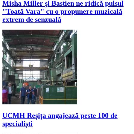
Misha Miller și Bastien ne ridică pulsul
"Toată Vara" cu o propunere muzicală
extrem de senzuală
UCMH Reșița angajează peste 100 de
specialiști