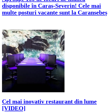
disponibile în Caraș-Severin! Cele mai
multe posturi vacante sunt la Caransebeș
Cel mai inovativ restaurant din lume
[VIDEO]