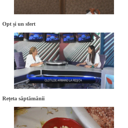
Opt și un sfert
Rețeta săptămânii