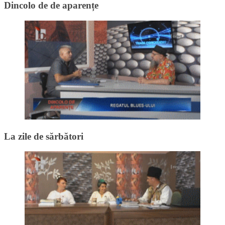
Dincolo de de aparențe
La zile de sărbători