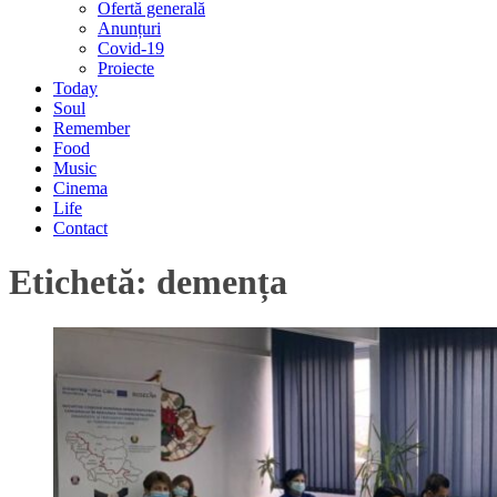
Ofertă generală
Anunțuri
Covid-19
Proiecte
Today
Soul
Remember
Food
Music
Cinema
Life
Contact
Etichetă:
demența