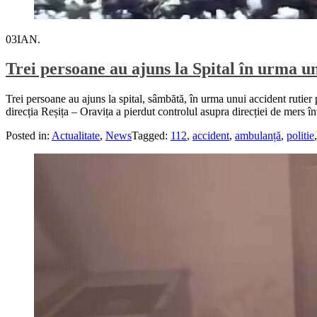
03
IAN.
Trei persoane au ajuns la Spital în urma u
Trei persoane au ajuns la spital, sâmbătă, în urma unui accident rutie
direcția Reșița – Oravița a pierdut controlul asupra direcției de mers în
Posted in:
Actualitate
,
News
Tagged:
112
,
accident
,
ambulanță
,
politie