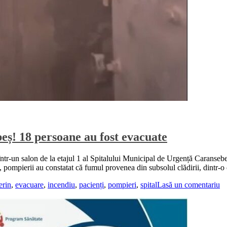
eș! 18 persoane au fost evacuate
într-un salon de la etajul 1 al Spitalului Municipal de Urgență Caransebeș
ie, pompierii au constatat că fumul provenea din subsolul clădirii, dintr
erin
,
evacuare
,
incendiu
,
pacienți
,
pompieri
,
spital
Lasă un comentariu