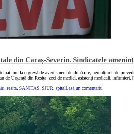
pitale din Caraș-Severin. Sindicatele amenin
cipat luni la o grevă de avertisment de două ore, nemulțumit de prevederil
ean de Urgență din Reșița, zeci de medici, asistenți medicali, infirmieri,
iri
,
resita
,
SANITAS
,
SJUR
,
spital
Lasă un comentariu