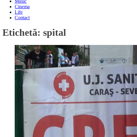
Music
Cinema
Life
Contact
Etichetă:
spital