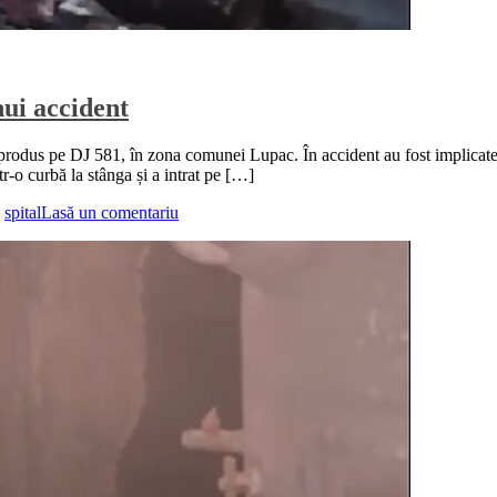
nui accident
r produs pe DJ 581, în zona comunei Lupac. În accident au fost implicat
tr-o curbă la stânga și a intrat pe […]
,
spital
Lasă un comentariu