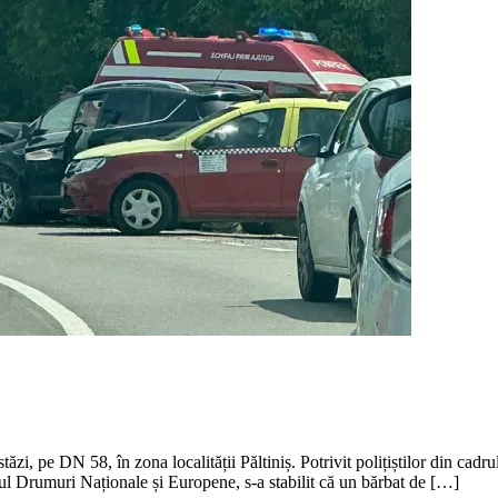
ăzi, pe DN 58, în zona localității Păltiniș. Potrivit polițiștilor din cad
oul Drumuri Naționale și Europene, s-a stabilit că un bărbat de […]