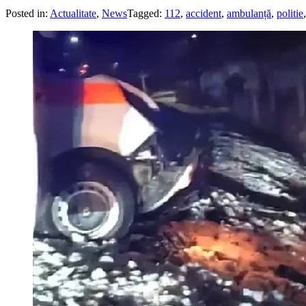
Posted in:
Actualitate
,
News
Tagged:
112
,
accident
,
ambulanță
,
politie