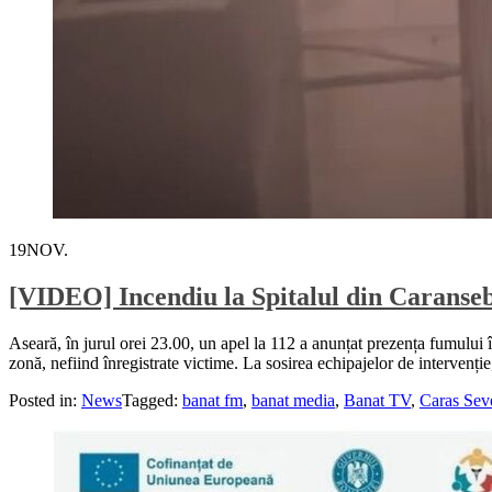
19
NOV.
[VIDEO] Incendiu la Spitalul din Caranseb
Aseară, în jurul orei 23.00, un apel la 112 a anunțat prezența fumului 
zonă, nefiind înregistrate victime. La sosirea echipajelor de intervenț
Posted in:
News
Tagged:
banat fm
,
banat media
,
Banat TV
,
Caras Sev