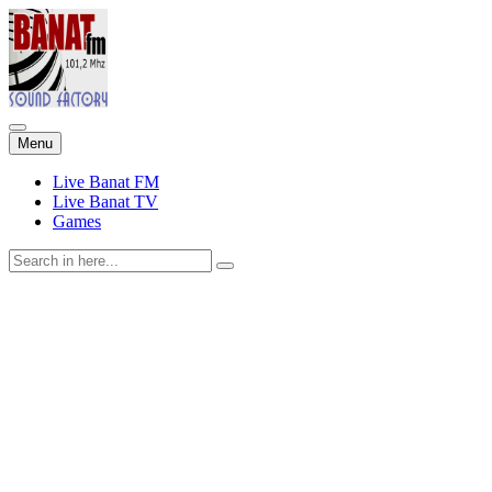
Skip
Menu
to
content
Live Banat FM
Live Banat TV
Games
Search
for: