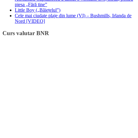
piesa „Fără tine”
Little Boy („Băiețelul”)
Cele mai ciudate plaje din lume (VI) – Bushmills, Irlanda de
Nord [VIDEO]
Curs valutar BNR