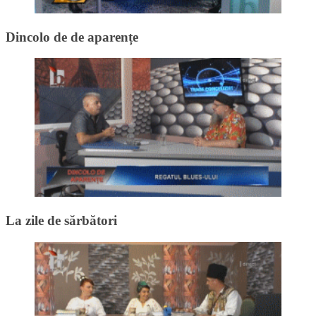
Dincolo de de aparențe
La zile de sărbători