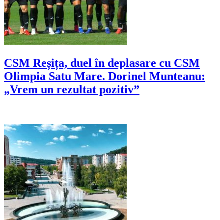
CSM Reșița, duel în deplasare cu CSM
Olimpia Satu Mare. Dorinel Munteanu:
„Vrem un rezultat pozitiv”