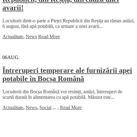
avarii!
Locuitorii dintr-o parte a Pieței Republicii din Reșița au rămas astăzi,
6 august, fără apă potabilă, ca urmare a unei avarii...
Actualitate
,
News
Read More
06
AUG.
Întreruperi temporare ale furnizării apei
potabile în Bocșa Română
Locuitorii din Bocșa Română vor resimți, astăzi, întreruperi de
scurtă durată în alimentarea cu apă potabilă. Măsura este...
Actualitate
,
News
,
Social
...
,
Read More