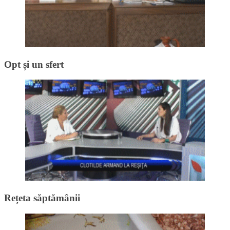
Opt și un sfert
Rețeta săptămânii