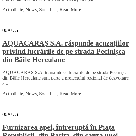
Actualitate
,
News
,
Social
...
,
Read More
06
AUG.
AQUACARAȘ S.A. răspunde acuzațiilor
privind lucrările de pe strada Pecinișca
din Băile Herculane
AQUACARAȘ S.A. transmite că lucrările de pe strada Pecinișca
din Băile Herculane sunt parte a proiectului regional de dezvoltare
a...
Actualitate
,
News
,
Social
...
,
Read More
06
AUG.
Furnizarea apei, întreruptă în Piața
Republicii, din Reșița, din cauza unei