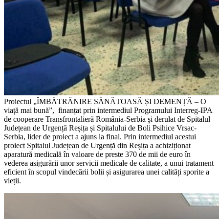
Proiectul „ÎMBĂTRĂNIRE SĂNĂTOASĂ ȘI DEMENȚĂ – O
viață mai bună”, finanțat prin intermediul Programului Interreg-IPA
de cooperare Transfrontalieră România-Serbia și derulat de Spitalul
Județean de Urgență Reșița și Spitalului de Boli Psihice Vrsac-
Serbia, lider de proiect a ajuns la final. Prin intermediul acestui
proiect Spitalul Județean de Urgență din Reșița a achiziționat
aparatură medicală în valoare de preste 370 de mii de euro în
vederea asigurării unor servicii medicale de calitate, a unui tratament
eficient în scopul vindecării bolii și asigurarea unei calități sporite a
vieții.