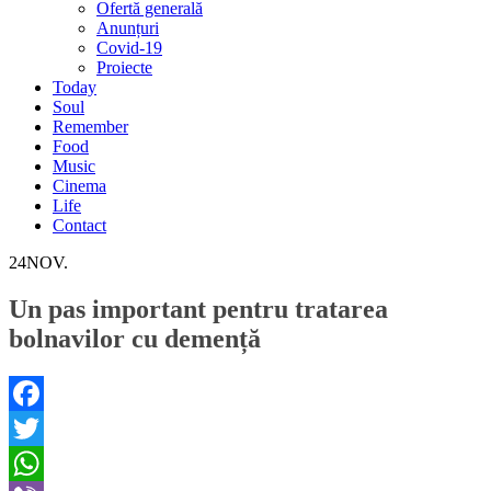
Ofertă generală
Anunțuri
Covid-19
Proiecte
Today
Soul
Remember
Food
Music
Cinema
Life
Contact
24
NOV.
Un pas important pentru tratarea
bolnavilor cu demență
Facebook
Twitter