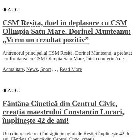
06
AUG.
CSM Reșița, duel în deplasare cu CSM
Olimpia Satu Mare. Dorinel Munteanu:
„Vrem un rezultat pozitiv”
Antrenorul principal al CSM Reșița, Dorinel Munteanu, a prefațat
confruntarea cu CSM Olimpia Satu Mare, într-o conferință de...
Actualitate
,
News
,
Sport
...
,
Read More
06
AUG.
Fântâna Cinetică din Centrul Civic,
creația maestrului Constantin Lucaci,
împlinește 42 de ani!
Una dintre cele mai îndrăgite imagini ale Reșiței împlinește 42 de
ani. Fântâna Cinetică din Centrul Civic, creația...