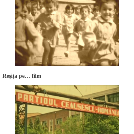
Reșița pe… film