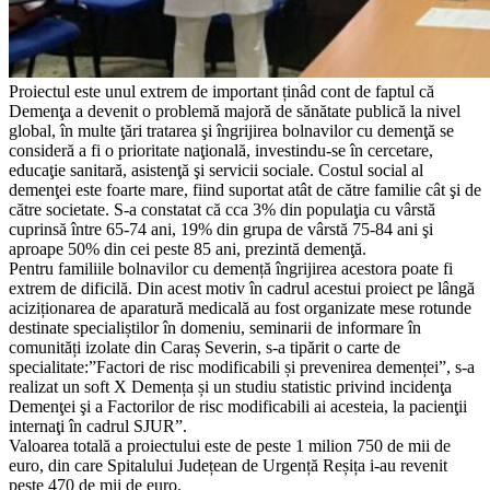
Proiectul este unul extrem de important ținâd cont de faptul că
Demenţa a devenit o problemă majoră de sănătate publică la nivel
global, în multe ţări tratarea şi îngrijirea bolnavilor cu demenţă se
consideră a fi o prioritate naţională, investindu-se în cercetare,
educaţie sanitară, asistenţă şi servicii sociale. Costul social al
demenţei este foarte mare, fiind suportat atât de către familie cât şi de
către societate. S-a constatat că cca 3% din populaţia cu vârstă
cuprinsă între 65-74 ani, 19% din grupa de vârstă 75-84 ani şi
aproape 50% din cei peste 85 ani, prezintă demenţă.
Pentru familiile bolnavilor cu demență îngrijirea acestora poate fi
extrem de dificilă. Din acest motiv în cadrul acestui proiect pe lângă
aciziționarea de aparatură medicală au fost organizate mese rotunde
destinate specialiștilor în domeniu, seminarii de informare în
comunități izolate din Caraș Severin, s-a tipărit o carte de
specialitate:”Factori de risc modificabili și prevenirea demenței”, s-a
realizat un soft X Demența și un studiu statistic privind incidenţa
Demenţei şi a Factorilor de risc modificabili ai acesteia, la pacienţii
internaţi în cadrul SJUR”.
Valoarea totală a proiectului este de peste 1 milion 750 de mii de
euro, din care Spitalului Județean de Urgență Reșița i-au revenit
peste 470 de mii de euro.