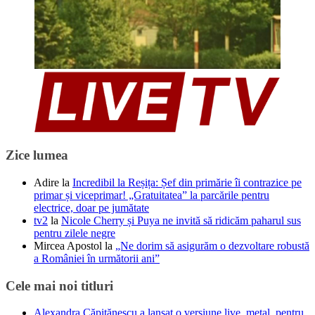
Zice lumea
Adire
la
Incredibil la Reșița: Șef din primărie îi contrazice pe
primar și viceprimar! „Gratuitatea” la parcările pentru
electrice, doar pe jumătate
tv2
la
Nicole Cherry și Puya ne invită să ridicăm paharul sus
pentru zilele negre
Mircea Apostol
la
„Ne dorim să asigurăm o dezvoltare robustă
a României în următorii ani”
Cele mai noi titluri
Alexandra Căpitănescu a lansat o versiune live, metal, pentru