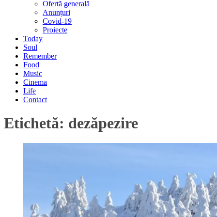
Ofertă generală
Anunțuri
Covid-19
Proiecte
Today
Soul
Remember
Food
Music
Cinema
Life
Contact
Etichetă:
dezăpezire