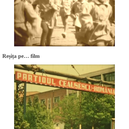
Reșița pe… film