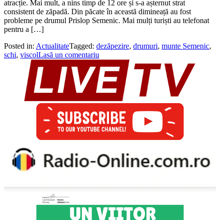
atracție. Mai mult, a nins timp de 12 ore și s-a așternut strat
consistent de zăpadă. Din păcate în această dimineață au fost
probleme pe drumul Prislop Semenic. Mai mulți turiști au telefonat
pentru a […]
Posted in:
Actualitate
Tagged:
dezăpezire
,
drumuri
,
munte Semenic
,
schi
,
viscol
Lasă un comentariu