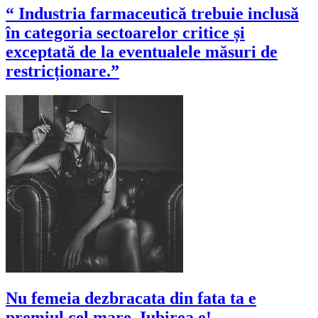
“ Industria farmaceutică trebuie inclusă
în categoria sectoarelor critice și
exceptată de la eventualele măsuri de
restricționare.”
Nu femeia dezbracata din fata ta e
premiul cel mare. Iubirea e!