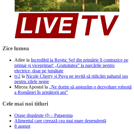
Zice lumea
Adire
la
Incredibil la Reșița: Șef din primărie îi contrazice pe
primar și viceprimar! „Gratuitatea” la parcările pentru
electrice, doar pe jumătate
tv2
la
Nicole Cherry și Puya ne invită să ridicăm paharul sus
pentru zilele negre
Mircea Apostol
la
„Ne dorim să asigurăm o dezvoltare robustă
a României în următorii ani”
Cele mai noi titluri
Oraşe dispărute (I) – Patagonia
Alimentul care creează cea mai mare dependenţă
8 august