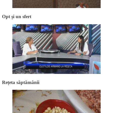
Opt și un sfert
Rețeta săptămânii